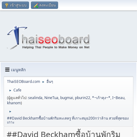
เข้าสู่ระบบ
ลงทะเบียน
เมนูหลัก
ThaiSEOBoard.com
อื่นๆ
►
Cafe
►
(ผู้ดูแลทั่วไป:
sealinda
,
NineTua
,
bugmai
,
pburin22
,
*~เก้าคุง~*
,
I~Beau
,
khanom
)
►
##David Beckhamซื้อบ้านพักริมทะเลหรู ที่เกาะสมุย200กว่าล้าน สวยที่สุดของ
เกาะ
##David Beckhamซื้อบ้านพักริม