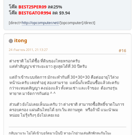
โค๊ด
BEST25PER09
ลด25%
โค๊ด
BESTGATOR994
ลด $9.94
[direct=
http://opcomputer.net/
/]opcomputer[/direct]
itong
24 กันยายน 2011, 21:13:27
#16
ต่างชาติ ไม่ได้ซื้อ ที่ดินของไทยหรอกครับ
แค่ทำสัญญาเช่าระยะยาว สูงสุดได้ที่ 30 ปีครับ
แต่ถ้าเข้าระบบจัดการ มักจะทำกันที่ 30+30+30 คือต่ออายุไว้ล่วง
หน้าน่ะครับ เคยทำอยุ่ สองสามราย แค่นั้นก็เหมือนซื้อแล้วล่ะครับ
กว่าจะหมดสัญญา คงม่องแล้ว ทั้งคนเช่า และเจ้าของ ต้องรอรุ่น
ทายาท มาจัดการกันต่อ ^ ^
ส่วนตัว ยังไม่เคยเห็นนะครับ ว่า ต่างชาติ สามารถซื้อสิทธิ์ขาดในการ
ครอบครอง แผ่นดินไทยได้ ยกเว้น สถานทูต หรือถ้ามี แนะนำผม
หน่อย ไม่รุ้จริงๆ ยังไม่เคยเจอ
กลับมาแระ ไม่ได้เข้าบอร์ดมาเป็นปี หาอะไรอ่านเล่นสักพักละกันโนะ