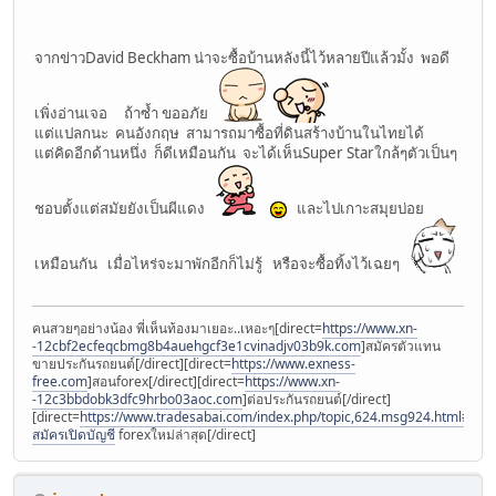
จากข่าวDavid Beckham น่าจะซื้อบ้านหลังนี้ไว้หลายปีแล้วมั้ง พอดี
เพิ่งอ่านเจอ ถ้าซ้ำ ขออภัย
แต่แปลกนะ คนอังกฤษ สามารถมาซื้อที่ดินสร้างบ้านในไทยได้
แต่คิดอีกด้านหนึ่ง ก็ดีเหมือนกัน จะได้เห็นSuper Starใกล้ๆตัวเป็นๆ
ชอบตั้งแต่สมัยยังเป็นผีแดง
และไปเกาะสมุยบ่อย
เหมือนกัน เมื่อไหร่จะมาพักอีกก็ไม่รู้ หรือจะซื้อทิ้งไว้เฉยๆ
คนสวยๆอย่างน้อง พี่เห็นท้องมาเยอะ..เหอะๆ[direct=
https://www.xn-
-12cbf2ecfeqcbmg8b4auehgcf3e1cvinadjv03b9k.com
]สมัครตัวแทน
ขายประกันรถยนต์[/direct][direct=
https://www.exness-
free.com
]สอนforex[/direct][direct=
https://www.xn-
-12c3bbdobk3dfc9hrbo03aoc.com
]ต่อประกันรถยนต์[/direct]
[direct=
https://www.tradesabai.com/index.php/topic,624.msg924.html#msg9
สมัครเปิดบัญชี
forexใหม่ล่าสุด[/direct]