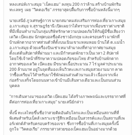
หลงเสน่ห์เกาะสมุย ''เบ็คแฮม'' ลงทุน 200 กว่าล้าน สร้างบ้านพักริม
ทะเลหรู เผย ''วิคตอเรีย'' ภรรยาสุดปลื้มกับการซื้อบ้านหลังนี้มากๆ
นายเสนีย์ ภูวเศรษฐ์ถาวร นายกสมาคมส่งเสริมการท่องเที่ยวเกาะสมุย
อ.เกาะสมุย จ.สุราษฎร์ธานี เปิดเผยว่าได้ทราบจากเพื่อนชาวต่างชาติ
ที่มีเพื่อนทำงานในกลุ่มบริษัทรักษาความปลอดภัยให้กับผู้มีชื่อเสียงว่า
เดวิด เบ๊คแฮม นักฟุตบอลชื่อดังชาวอังกฤษ และครอบครัว มาพักที่
บ้านพักตากอากาศส่วนตัวที่ตั้งบนเนินเขาแหลมหอย บ้านใต้ ต.แม่น้ำ
อ.เกาะสมุย ด้วยเครื่องบินเช่าเหมาลำมาลงที่ท่าอากาศยานสมุย
ตั้งแต่ต้นสัปดาห์ที่ผ่านมา และมีกำหนดพักยาวเป็นเวลา 2 สัปดาห์
โดยใช้เจ้าหน้าที่รักษาความปลอดภัยของไทย สำหรับบ้านพักตาก
อากาศของเดวิด เบ๊คแฮม มีขนาดเนื้อประมาณ 7 ไร่ มูลค่าประมาณ
200 ล้านบาท อยู่ในจุดที่มองเห็นวิวทะเลเกาะสมุยสวยงามมาก คาด
ว่าซื้อเตรียมไว้สำหรับมาใช้พักผ่อนส่วนตัวนานแล้ว เนื่องจากเพิ่ง
ก่อสร้างเสร็จโดยถนนทางเข้าบ้านมีเส้นทางเดียวและเป็นถนนส่วน
บุคคล
"การเดินทางมาของเดวิด เบ๊คแฮม ได้สร้างภาพพจน์และบรรยากาศที่
ดีต่อการท่องเที่ยวเกาะสมุย" นายเสนีย์กล่าว
ทั้งนี้ ทะเลไทยขึ้นชื่อว่าสวยติดอันดับโลกและเป็นเหมือนสถานที่ที่
พิเศษสำหรับเบ็คส์ เพราะเขารู้สึกเหมือนเป็นสวรรค์และเป็นสถานที่เพ
อร์เฟกต์สำหรับครอบครัวของเขา ซึ่งการซื้อบ้านที่เกาะสมุยครั้งนี้
ถูกใจ ''วิคตอเรีย'' ภรรยาสาวสวยของเบ็คแฮมเป็นอย่างมากด้วย