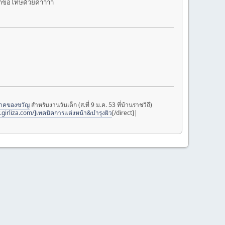
็ขอโทษด้วยค่าาาา
จาคของขวัญ
สำหรับงานวันเด็ก (ส.ที่ 9 ม.ค. 53 ที่บ้านราชวิถี)
.girliza.com/]เทคนิคการแต่งหน้า&บำรุงผิว
[/direct]|