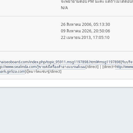
จะพยายามตอบ PM นะคะ แต่ถ้าไม่ได้ตอบก
N/A
26 สิงหาคม 2006, 05:13:30
09 สิงหาคม 2026, 20:50:06
22 เมษายน 2013, 17:05:10
thaiseoboard.com/index.php/topic,95911.msg1197898.html#msg1197898]รับบริ
tp://www.sealinda.com/]ขายส่งเีครื่องสำอางแบรนด์เนม
[/direct] | [direct=
http://www
ark.girliza.com
]บุ๊คมาร์คแซ่บๆ[/direct]