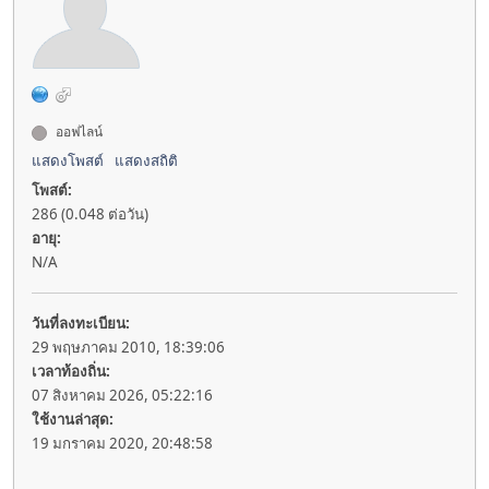
ออฟไลน์
แสดงโพสต์
แสดงสถิติ
โพสต์:
286 (0.048 ต่อวัน)
อายุ:
N/A
วันที่ลงทะเบียน:
29 พฤษภาคม 2010, 18:39:06
เวลาท้องถิ่น:
07 สิงหาคม 2026, 05:22:16
ใช้งานล่าสุด:
19 มกราคม 2020, 20:48:58