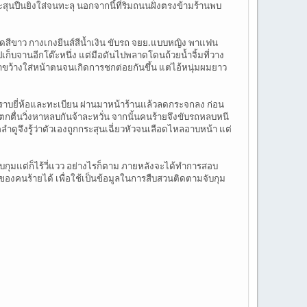
ะสุนปืนยิงใส่จนทะลุ นอกจากนี้ที่ริมถนนฝั่งตรงข้ามร้านพบ
ืดสีขาว กางเกงยีนส์สีน้ำเงิน ขับรถ จยย.แบบหญิง พาแฟน
ไปเก็บจานอีกโต๊ะหนึ่ง แต่มือดันไปพลาดโดนถ้วยน้ำจิ้มที่วาง
มาขว้างใส่หน้าตนจนเกิดการชกต่อยกันขึ้น แต่ไอ้หนุ่มผมยาว
 ไม่ทราบยี่ห้อและทะเบียน ผ่านมาหน้าร้านแล้วลดกระจกลง ก่อน
กตื่นวิ่งหาหลบกันจ้าละหวั่น จากนั้นคนร้ายจึงขับรถหลบหนี
คลำดูจึงรู้ว่าตัวเองถูกกระสุนเฉี่ยวหัวจนเลือดไหลอาบหน้า แต่
ับกุมแต่ก็ไร้วี่แวว อย่างไรก็ตาม ภายหลังจะได้ทำการสอบ
งคนร้ายได้ เพื่อใช้เป็นข้อมูลในการสืบสวนติดตามจับกุม