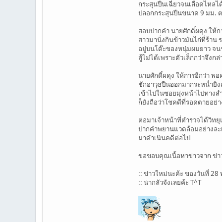
กระสุนปืนเฉี่ยวจนเลือดไหลได้
ปลอกกระสุนปืนขนาด 9 มม. ตกอ
สอบปากคำ นายศักดิ์ผดุง ให้ก
สาวมานั่งกินข้าวมันไก่ที่ร้าน
อยู่บนโต๊ะของหนุ่มผมยาว จนร
สู้ไม่ได้เพราะตัวเล็กกว่าจ
นายศักดิ์ผดุง ให้การอีกว่า พอ
ชักอาวุธปืนออกมากระหน่ำยิงเ
เข้าไปในซอยมุ่งหน้าไปทางสำนัก
ก็ยังถือว่าโชคดีที่รอดตายอย่
ต่อมาเจ้าหน้าที่ตำรวจได้วิท
ปากคำพยานแวดล้อมอย่างละเอี
มาดำเนินคดีต่อไป
ขอขอบคุณเนื้อหาข่าวจาก ข่
:: ข่าวใหม่นะค้ะ ของวันที่ 28
:: น่ากลัวจังเลยค้ะ T^T