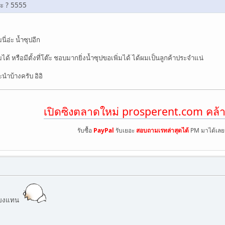
้ะ ? 5555
ี่อ่ะ น้ำซุปอีก
มได้ หรือมีตั้งที่โต๊ะ ชอบมากยิ่งน้ำซุปขอเพิ่มได้ ได้ผมเป็นลูกค้าประจำแน่
นำบ้างครับ อิอิ
เปิดซิงตลาดใหม่ prosperent.com คล้า
รับซื้อ
PayPal
รับเยอะ
สอบถามเรทล่าสุดได้
PM มาได้เลย
ลี้ยงแทน