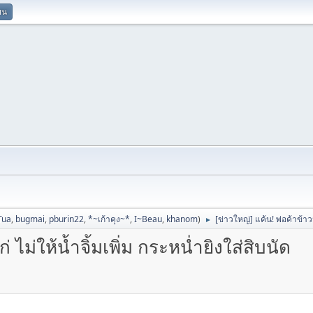
ยน
Tua
,
bugmai
,
pburin22
,
*~เก้าคุง~*
,
I~Beau
,
khanom
)
[ข่าวใหญ่] แค้น! พ่อค้าข้าวม
►
 ไม่ให้น้ำจิ้มเพิ่ม กระหน่ำยิงใส่สิบนัด