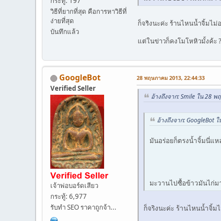
กระทู้: 197
วิธีที่ยากที่สุด คือการหาวิธีที่
ง่ายที่สุด
ก็จริงนะค่ะ ร้านไหนน้ำจิ้มไม่อร
บันทึกแล้ว
แต่ในข่าวก็คงโมโหหิวมั้งค้ะ 
GoogleBot
28 พฤษภาคม 2013, 22:44:33
Verified Seller
อ้างถึงจาก: Smile ใน 28 
อ้างถึงจาก: GoogleBot 
มันอร่อยก็ตรงน้ำจิ้มนี่แห
มะวานไปซื้อข้าวมันไก่มา 
เจ้าพ่อบอร์ดเสียว
กระทู้: 6,977
รับทำ SEO ราคาถูกจ้า...
ก็จริงนะค่ะ ร้านไหนน้ำจิ้มไม