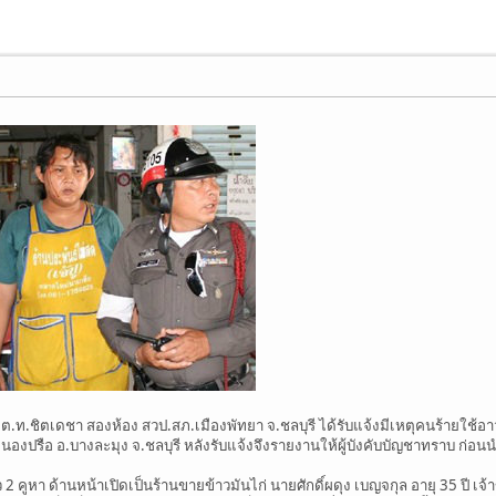
 พ.ต.ท.ชิตเดชา สองห้อง สวป.สภ.เมืองพัทยา จ.ชลบุรี ได้รับแจ้งมีเหตุคนร้ายใช้อ
ต.หนองปรือ อ.บางละมุง จ.ชลบุรี หลังรับแจ้งจึงรายงานให้ผู้บังคับบัญชาทราบ 
ียว 2 คูหา ด้านหน้าเปิดเป็นร้านขายข้าวมันไก่ นายศักดิ์ผดุง เบญจกุล อายุ 35 ป