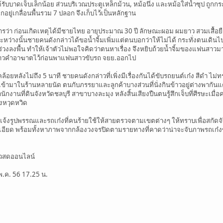
รับบาดเจ็บเล็กน้อย ส่วนบริเวณประตูเหล็กม้วน, หม้อนึ่ง และหม้อใส่น้ำซุป ถูกกร
ยู่เกลื่อนพื้นรวม 7 ปลอก จึงเก็บไว้เป็นหลักฐาน
ารว่า ก่อนเกิดเหตุได้มีชายไทย อายุประมาณ 30 ปี ลักษณะผอม ผมยาว สวมเสื้อย
 ระหว่างนั้นชายคนดังกล่าวได้ขอน้ำจิ้มเพิ่มแต่ตนบอกว่าให้ไม่ได้ กระทั่งตนเดิน
่วงลงพื้น ทำให้เจ้าตัวไม่พอใจคิดว่าตนหาเรื่อง จึงหยิบถ้วยน้ำจิ้มของแฟนสาว
ึงกล่าวคำอาฆาตไว้ก่อนพาแฟนสาวขับรถ จยย.ออกไป
คล้อยหลังไม่ถึง 5 นาที ชายคนดังกล่าวที่เพิ่งมีเรื่องกันได้ขับรถยนต์เก๋ง สีดำ
ข้ามาในร้านหลายนัด ตนกับภรรยาและลูกค้าบางส่วนที่นั่งกินข้าวอยู่ต่างพากันแต
งานที่ดินจังหวัดชลบุรี สาขาบางละมุง หลังสิ้นเสียงปืนตนรู้สึกเจ็บที่ศีรษะเมื่อ
างหวุดหวิด
ยุแจ้งรูปพรรณและรถเก๋งที่คนร้ายใช้ให้สายตรวจตามเขตต่างๆ ให้ทราบเพื่อสกัดจ
ยด พร้อมทั้งหาภาพจากกล้องวงจรปิดตามรายทางที่คาดว่าน่าจะจับภาพรถเก๋งขอ
าวสดออนไลน์
 พ.ค. 56 17.25 น.