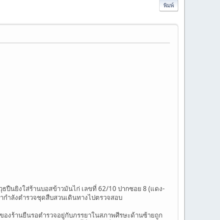
พิมพ์
าวุธปืนยิงใส่ร้านบอสข้าวมันไก่ เลขที่ 62/10 ปากซอย 8 (แดง-
ก่อนนำกำลังตำรวจชุดสืบสวนเดินทางไปตรวจสอบ
ี เจ้าของร้านยืนรอตำรวจอยู่กับภรรยาในสภาพศีรษะด้านซ้ายถูก