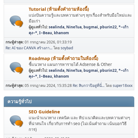
Tutorial (ห้ามตั้งคำถามห้องนี้)
แบ่งปันความรู้และบทความต่างๆ ทุกเรื่องสำหรับมือใหม่และ
มือเก่า
ผู้ดูแลทั่วไป:
sealinda
,
NineTua
,
bugmai
,
pburin22
,
*~เก้า
คุง~*
,
I~Beau
,
khanom
กระทู้ล่าสุด:
01 กรกฎาคม 2026, 01:33:19
Re: AI ของ CANVA สร้างภา...
โดย
soybad
Roadmap (ห้ามตั้งคำถามในห้องนี้)
ชี้แนวทาง แผนการหารายได้ Adsense & Other
ผู้ดูแลทั่วไป:
sealinda
,
NineTua
,
bugmai
,
pburin22
,
*~เก้า
คุง~*
,
I~Beau
,
khanom
กระทู้ล่าสุด:
05 กรกฎาคม 2024, 15:35:28
Re: สิบกว่าปีอยู่ที่นี่่...
โดย
super18xxx
ความรู้ทั่วไป
SEO Guideline
แนะนำแนวทาง เทคนิค และ ทิป แนวคิดและบทความต่างๆ
ที่น่าสนใจ เกี่ยวกับการทำ seo (ไม่เน้นคำถาม เน้นบอกวิธี
การ)