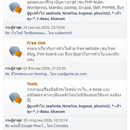
พูดคุยและปรึกษาปัญหา script เช่น PHP-Nuke,
Wordpress, Mambo, Joomla, Drupal, SMF, PHPBB, อื่นๆ
ผู้ดูแลทั่วไป:
sealinda
,
NineTua
,
bugmai
,
pburin22
,
*~เก้า
คุง~*
,
I~Beau
,
khanom
กระทู้ล่าสุด:
23 เมษายน 2026, 23:10:06
Re: เว็บไซต์ โซเชียลคอมม...
โดย
saibennn9
Free Site
สนทนาเกี่ยวกับการทำเว็บด้วย free website เช่น free
blog, free board และ อื่นๆ ปัญหาในการทำเว็บ และปรับ
แต่ง
กระทู้ล่าสุด:
02 สิงหาคม 2026, 21:25:30
Re: มีใครพอจะแจก hosting...
โดย
Loadgame-pc.com
Tools
รวบรวมเครื่องมือมีประโยชน์จากเว็บ , e-book และ
software ต่างๆ (ห้องหลักไหนไม่มีห้องย่อยให้แจก ลงห้อง
นี้)
ผู้ดูแลทั่วไป:
sealinda
,
NineTua
,
bugmai
,
pburin22
,
*~เก้า
คุง~*
,
I~Beau
,
khanom
กระทู้ล่าสุด:
30 กรกฎาคม 2026, 10:13:14
Re: ตอนนี้ Google Flow ไ...
โดย
Consolez