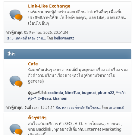
Link-Like Exchange
บอร์ดรวมกระทู้สำหรับ แลกเปลี่ยน link หรืออื่นๆ เพื่อเพิ่ม
ประสิทธิภาพให้กับเว็บไซต์ของคุณ, แลก Like, แลกเปลี่ยน
เงื่อนไขอื่นๆ
กระทู้ล่าสุด:
05 สิงหาคม 2026, 20:51:34
Re: 5 เหตุผลที่ เดอะ ธาม...
โดย
helloweentz
อื่นๆ
Cafe
นั่งคุยกันเล่นๆ เฮฮา อารมณ์ดี พูดคุยนอกเรื่อง เล่าเรื่อง รวม
ถึงคำถามปรึกษาเรื่องต่างๆทั่วไป (คำถามวิชาการไป
general)
ผู้ดูแลทั่วไป:
sealinda
,
NineTua
,
bugmai
,
pburin22
,
*~เก้า
คุง~*
,
I~Beau
,
khanom
กระทู้ล่าสุด:
วันนี้
เวลา 15:51:11
Re: หลายองค์กรตัดสินใจลง...
โดย
artemis3
ค้าๆขายๆ
สนใจเสนอบริการ ทำ SEO , AIO, ขายโดเมน , ขายเพจ ,
ขาย Backlink , ทุกอย่างที่เกี่ยวกับ Internet Marketing