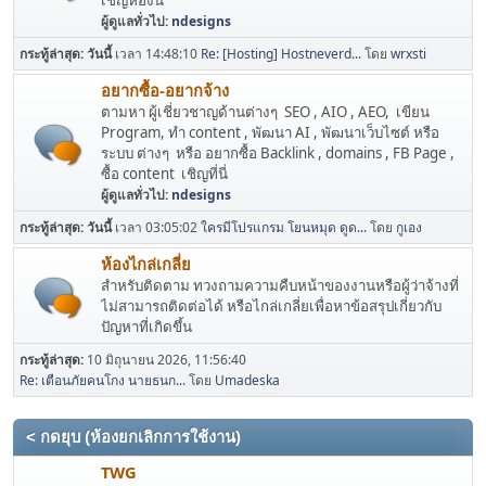
เชิญห้องนี้
ผู้ดูแลทั่วไป:
ndesigns
กระทู้ล่าสุด:
วันนี้
เวลา 14:48:10
Re: [Hosting] Hostneverd...
โดย
wrxsti
อยากซื้อ-อยากจ้าง
ตามหา ผู้เชี่ยวชาญด้านต่างๆ SEO , AIO , AEO, เขียน
Program, ทำ content , พัฒนา AI , พัฒนาเว็บไซต์ หรือ
ระบบ ต่างๆ หรือ อยากซื้อ Backlink , domains , FB Page ,
ซื้อ content เชิญที่นี่
ผู้ดูแลทั่วไป:
ndesigns
กระทู้ล่าสุด:
วันนี้
เวลา 03:05:02
ใครมีโปรแกรม โยนหมุด ดูด...
โดย
กูเอง
ห้องไกล่เกลี่ย
สำหรับติดตาม ทวงถามความคืบหน้าของงานหรือผู้ว่าจ้างที่
ไม่สามารถติดต่อได้ หรือไกล่เกลี่ยเพื่อหาข้อสรุปเกี่ยวกับ
ปัญหาที่เกิดขึ้น
กระทู้ล่าสุด:
10 มิถุนายน 2026, 11:56:40
Re: เตือนภัยคนโกง นายธนก...
โดย
Umadeska
< กดยุบ (ห้องยกเลิกการใช้งาน)
TWG