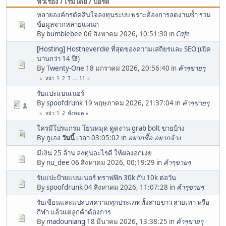
หัวเรื่อง / เริ่มโดย / บอร์ด
หลายองค์กรตัดสินใจลงทุนระบบ พราะต้องการลดงานซ้ำ รวม
ข้อมูลจากหลายแผนก
By
bumblebee
06 สิงหาคม 2026, 10:51:30 in
Cafe
[Hosting] Hostneverdie ที่สุดของความเสถียรและ SEO (เปิด
นานกว่า 14 ปี!)
By
Twenty-One
18 มกราคม 2026, 20:56:40 in
ค้าๆขายๆ
1
2
3
...
11
หน้า
รับแปะแบนเนอร์
By
spoofdrunk
19 พฤษภาคม 2026, 21:37:04 in
ค้าๆขายๆ
1
2
ทั้งหมด
หน้า
ใครมีโปรแกรม โยนหมุด ดูดงาน grab bolt ขายบ้าง
By
กูเอง
วันนี้
เวลา 03:05:02 in
อยากซื้อ-อยากจ้าง
มีเงิน 25 ล้าน ลงทุนอะไรดี ให้ผลงอกเงย
By
nu_dee
06 สิงหาคม 2026, 00:19:29 in
ค้าๆขายๆ
รับแปะป้ายแบนเนอร์ ทราฟฟิก 30k กับ 10k ต่อวัน
By
spoofdrunk
04 สิงหาคม 2026, 11:07:28 in
ค้าๆขายๆ
รับเขียนและแปลบทความทุกประเภททั้งสายขาว สายเทา หรือ
กีฬา แล้วแต่ลูกค้าต้องการ
By
madouniang
18 มีนาคม 2026, 13:38:25 in
ค้าๆขายๆ