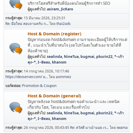
บริการโฮสฟรีสำหรับพี่น้องคนไทยผู้รักการทำ SEO
ผู้ดูแลทั่วไป:
asiram
,
JicKaro
กระทู้ล่าสุด:
15 มีนาคม 2026, 23:25:31
Re: มือใหม่ สอบถามครับ ก...
โดย
thai2ads
Host & Domain (register)
ปัญหาก่อนจด host&domain ถามรายละเอียดผู้ให้บริการแต่
ที่ , แนะนำเว็บที่น่าสนใจ (งดโปรโมตเว็บตัวเอง ขายได้ที่
ห้องค้าขาย)
ผู้ดูแลทั่วไป:
sealinda
,
NineTua
,
bugmai
,
pburin22
,
*~เก้า
คุง~*
,
I~Beau
,
khanom
กระทู้ล่าสุด:
14 กรกฎาคม 2026, 10:17:46
https://dexserver.com/ ย...
โดย
aommiez
บอร์ดย่อย
Promotion & Coupon
Host & Domain (general)
ปัญหาหลังจด host&domain ขอคำแนะนำ และ เทคนิค
เกี่ยวกับ โฮส, โดเมน และเรื่องทั่วๆไป
ผู้ดูแลทั่วไป:
sealinda
,
NineTua
,
bugmai
,
pburin22
,
*~เก้า
คุง~*
,
I~Beau
,
khanom
กระทู้ล่าสุด:
26 กรกฎาคม 2026, 00:43:45
Re: สวัสดี มาเม้ามอย เร...
โดย
iwama