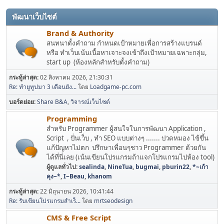
พัฒนาเว็บไซต์
Brand & Authority
สนทนาตั้งคำถาม กำหนดเป้าหมายเพื่อการสร้างแบรนด์
หรือ ทำเว็บเน้นเนื้อหาเจาะจงเข้าถึงเป้าหมายเฉพาะกลุ่ม,
start up (ห้องหลักสำหรับตั้งคำถาม)
กระทู้ล่าสุด:
02 สิงหาคม 2026, 21:30:31
Re: ทำยูทูปมา 3 เดือนยัง...
โดย
Loadgame-pc.com
บอร์ดย่อย
Share B&A
วิจารณ์เว็บไซต์
Programming
สำหรับ Programmer ผู้สนใจในการพัฒนา Application ,
Script , ปั่นเว็บ , ทำ SEO แบบต่างๆ ....... ปวดหมอง ไข้ขึ้น
แก้ปัญหาไม่ตก ปรึกษาเพื่อนๆชาว Programmer ด้วยกัน
ได้ที่นี่เลย (เน้นเขียนโปรแกรมถ้าแจกโปรแกรมไปห้อง tool)
ผู้ดูแลทั่วไป:
sealinda
,
NineTua
,
bugmai
,
pburin22
,
*~เก้า
คุง~*
,
I~Beau
,
khanom
กระทู้ล่าสุด:
22 มิถุนายน 2026, 10:41:44
Re: รับเขียนโปรแกรมสำเร็...
โดย
mrtseodesign
CMS & Free Script