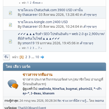
1
2
ทั้งหมด
หน้า
ขายโดเมน Chatuchak.com 3900 USD เท่านั้น
By
thaicareer
03 สิงหาคม 2026, 13:28:40 in
ค้าๆขายๆ
ขายโดเมน Asingle.com 2400 USD
By
thaicareer
05 สิงหาคม 2026, 10:24:04 in
ค้าๆขายๆ
✔✔✔▲▲▲รับทำ SEO-โปรดันอันดับ + web 2.0 สูง 2,900บาท/
คีย์สำหรับเว็บไซต์▲▲▲✔✔✔
By
smon19
19 มกราคม 2026, 19:45:06 in
ค้าๆขายๆ
1
2
3
...
7
หน้า
2
3
...
10
หน้า
1
ขึ้น
ไทย เสียว บอร์ด
ข่าวสารจากทีมงาน
ข่าวสาร ประกาศ กิจกรรมบอร์ดต่างๆ (สมาชิกใหม่ อ่านกฏที่
นี่ก่อนอันดับแรก)
ผู้ดูแลทั่วไป:
sealinda
,
NineTua
,
bugmai
,
pburin22
,
*~เก้า
คุง~*
,
I~Beau
,
khanom
กระทู้ล่าสุด:
24 กรกฎาคม 2026, 00:28:34
Re: ช่วงเวลาที่มีความรู้...
โดย
iwama
บอร์ดย่อย
ThaiSEOBoard Event