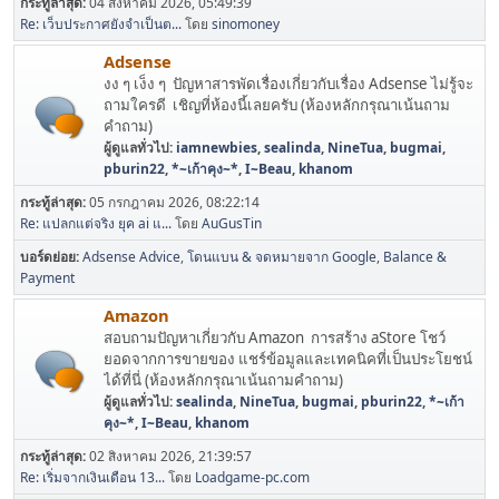
กระทู้ล่าสุด:
04 สิงหาคม 2026, 05:49:39
Re: เว็บประกาศยังจำเป็นต...
โดย
sinomoney
Adsense
งง ๆ เง็ง ๆ ปัญหาสารพัดเรื่องเกี่ยวกับเรื่อง Adsense ไม่รู้จะ
ถามใครดี เชิญที่ห้องนี้เลยครับ (ห้องหลักกรุณาเน้นถาม
คำถาม)
ผู้ดูแลทั่วไป:
iamnewbies
,
sealinda
,
NineTua
,
bugmai
,
pburin22
,
*~เก้าคุง~*
,
I~Beau
,
khanom
กระทู้ล่าสุด:
05 กรกฎาคม 2026, 08:22:14
Re: แปลกแต่จริง ยุค ai แ...
โดย
AuGusTin
บอร์ดย่อย
Adsense Advice
โดนแบน & จดหมายจาก Google
Balance &
Payment
Amazon
สอบถามปัญหาเกี่ยวกับ Amazon การสร้าง aStore โชว์
ยอดจากการขายของ แชร์ข้อมูลและเทคนิคที่เป็นประโยชน์
ได้ที่นี่ (ห้องหลักกรุณาเน้นถามคำถาม)
ผู้ดูแลทั่วไป:
sealinda
,
NineTua
,
bugmai
,
pburin22
,
*~เก้า
คุง~*
,
I~Beau
,
khanom
กระทู้ล่าสุด:
02 สิงหาคม 2026, 21:39:57
Re: เริ่มจากเงินเดือน 13...
โดย
Loadgame-pc.com