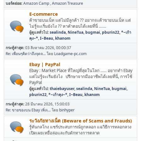
บอร์ดย่อย
Amazon Camp
Amazon Treasure
E-commerce
ค้าขายบนเน็ท แต่ไม่มีลูกค้า ?? อยากจะค้าขายบนเน็ท แต่
ไม่รู้จะเริ่มยังไง ?? หาคำตอบได้เลยที่นี่ ......
ผู้ดูแลทั่วไป:
sealinda
,
NineTua
,
bugmai
,
pburin22
,
*~เก้า
คุง~*
,
I~Beau
,
khanom
กระทู้ล่าสุด:
03 สิงหาคม 2026, 00:00:37
Re: เพื่อนๆคิดว่าถึงจุดจ...
โดย
Loadgame-pc.com
Ebay | PayPal
Ebay : Market Place ที่ใหญ่ที่สุดในโลก ..... อยากทำ Ebay
แต่ไม่รู้จะเริ่มยังไง ปรึกษาจากมืออาชีพได้เลยที่นี่, การใช้
PayPal
ผู้ดูแลทั่วไป:
thaiebayuser
,
sealinda
,
NineTua
,
bugmai
,
pburin22
,
*~เก้าคุง~*
,
I~Beau
,
khanom
กระทู้ล่าสุด:
28 มีนาคม 2026, 15:00:03
Re: ขายของบน Ebay เพิ่งเ...
โดย
binhyper
ระวังภัยทางเน็ต (Beware of Scams and Frauds)
รู้ทันกลโกง แชร์ประสบการณ์ถูกหลอก แฉวิธีการหลอกลวง
เปิดเผยเหยื่อล่อและกับดักทางการตลาด