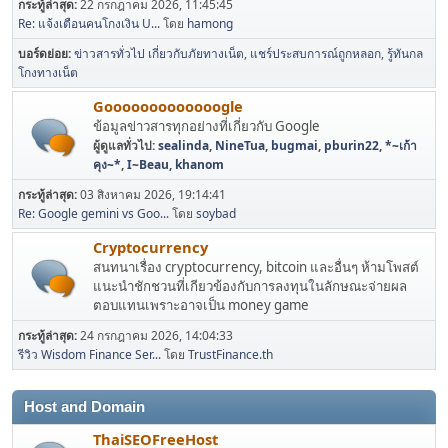
กระทู้ล่าสุด:
22 กรกฎาคม 2026, 11:45:45
Re: แจ้งเตือนคนโกงเงิน U...
โดย
hamong
บอร์ดย่อย
ข่าวสารทั่วไป เกี่ยวกับภัยทางเน็ต
แชร์ประสบการณ์ถูกหลอก
รู้ทันกล
โกงทางเน็ต
Gooooooooooooogle
ข้อมูลข่าวสารทุกอย่างที่เกี่ยวกับ Google
ผู้ดูแลทั่วไป:
sealinda
,
NineTua
,
bugmai
,
pburin22
,
*~เก้า
คุง~*
,
I~Beau
,
khanom
กระทู้ล่าสุด:
03 สิงหาคม 2026, 19:14:41
Re: Google gemini vs Goo...
โดย
soybad
Cryptocurrency
สนทนาเรื่อง cryptocurrency, bitcoin และอื่นๆ ห้ามโพสต์
แนะนำชักชวนที่เกียวข้องกับการลงทุนในลักษณะจ่ายผล
ตอบแทนเพราะอาจเป็น money game
กระทู้ล่าสุด:
24 กรกฎาคม 2026, 14:04:33
รีวิว Wisdom Finance Ser...
โดย
TrustFinance.th
Host and Domain
ThaiSEOFreeHost