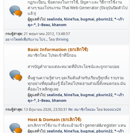
กฏระเบียบ, ข้อตกลงในการใช้, ปัญหา และ วิธีการใช้งาน
ต่างๆ ของโปรแกรม Thai Web Generator (ปัจจุบันปิดตัวไป
แล้ว)
ผู้ดูแลทั่วไป:
sealinda
,
NineTua
,
bugmai
,
pburin22
,
*~เก้า
คุง~*
,
I~Beau
,
khanom
กระทู้ล่าสุด:
21 พฤษภาคม 2012, 13:48:57
อยากโพสต์เพื่อรับงาน โปร...
โดย
thriving
Basic Information (ยกเลิกใช้)
สมาชิกใหม่ โปรดเข้าที่นี่ก่อน
สารบัญคำถามแต่ละหมวดที่มีประโยชน์และถูกถามบ่อย
พื้นฐานความรู้ต่างๆ จุดเริ่มต้นสำหรับเรียนรู้ทุกสิ่ง รวบรวม
ทุกอย่างที่คุณต้องรู้ มือใหม่โปรดอ่านส่วนนี้ทั้งหมดก่อน มัน
คืออะไร คลิกดูเลย
ผู้ดูแลทั่วไป:
sealinda
,
NineTua
,
bugmai
,
pburin22
,
*~เก้า
คุง~*
,
I~Beau
,
khanom
กระทู้ล่าสุด:
13 มิถุนายน 2026, 23:50:31
Re: สมาชิกใหม่ฮะ
โดย
kososcv24
Host & Domain (ยกเลิกใช้)
ยกเลิกการใช้งาน กำลังจะย้ายเข้า general&register แทน
ผู้ดูแลทั่วไป:
sealinda
,
NineTua
,
bugmai
,
pburin22
,
*~เก้า