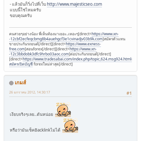
- แล้วมันก็วิ่งไปที่เว็บ
http://www.majesticseo.com
แบบนี้ใช่ไหมครับ
ขอบคุณครับ
คนสวยๆอย่างน้อง พี่เห็นท้องมาเยอะ..เหอะๆ[direct=
https://www.xn-
-12cbf2ecfeqcbmg8b4auehgcf3e1cvinadjv03b9k.com
]สมัครตัวแทน
ขายประกันรถยนต์[/direct][direct=
https://www.exness-
free.com
]สอนforex[/direct][direct=
https://www.xn-
-12c3bbdobk3dfc9hrbo03aoc.com
]ต่อประกันรถยนต์[/direct]
[direct=
https://www.tradesabai.com/index.php/topic,624.msg924.html#msg9
สมัครเปิดบัญชี
forexใหม่ล่าสุด[/direct]
เกมส์
26 มกราคม 2012, 14:30:17
#1
เงียบจริงๆเลย..ดันหน่อย
หรือว่ามันเช็คBacklinkไม่ได้