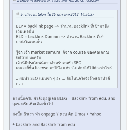
อ้างถึงจาก: loveteeruk ใน 26 มกราคม 2012, 15:02:04
อ้างถึงจาก: talon ใน 26 มกราคม 2012, 14:56:37
BLP = backlink page --> จำนวน Backlink ที่เข้ามายัง
เว็บเพจนั้น
BLD = backlink Domain --> จำนวน Backlink ที่เข้า
มายังโดเมนนั้น
รู้จัก เจ้า market samurai ก็จาก course ของคุณตฤณ
Giftrin น่ะครับ
เจ้านี่มีประโยชน์มากสำหรับคนทำ SEO
ผมเองก็ซื้อ license มาปีนึง แต่ว่าไม่ค่อยได้ใช้สักเท่าไหร่
.. ผมทำ SEO แบบขำ ๆ อ่ะ ... อันไหนจริงจังจ้างเขาทำดี
กว่า
ตามนั้นครับ กำลังดูอยู่เลย BLEG = Backlink from edu. and
gov. ครับเพิ่มเติมเข้าไป
ดังนั้น ถ้าเรา ทำ onpage Y ครบ ติด Dmoz + Yahoo
+ backlink and Backlink from edu