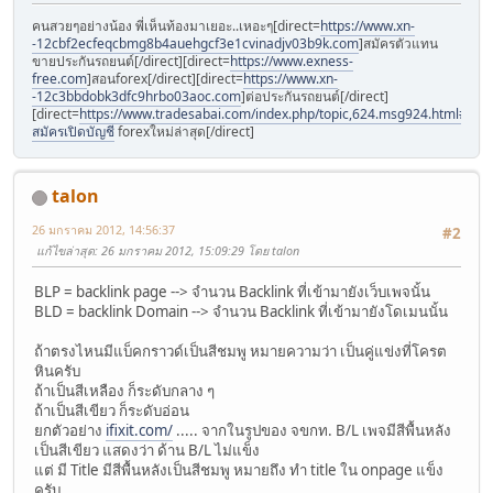
คนสวยๆอย่างน้อง พี่เห็นท้องมาเยอะ..เหอะๆ[direct=
https://www.xn-
-12cbf2ecfeqcbmg8b4auehgcf3e1cvinadjv03b9k.com
]สมัครตัวแทน
ขายประกันรถยนต์[/direct][direct=
https://www.exness-
free.com
]สอนforex[/direct][direct=
https://www.xn-
-12c3bbdobk3dfc9hrbo03aoc.com
]ต่อประกันรถยนต์[/direct]
[direct=
https://www.tradesabai.com/index.php/topic,624.msg924.html#msg9
สมัครเปิดบัญชี
forexใหม่ล่าสุด[/direct]
talon
26 มกราคม 2012, 14:56:37
#2
แก้ไขล่าสุด
: 26 มกราคม 2012, 15:09:29 โดย talon
BLP = backlink page --> จำนวน Backlink ที่เข้ามายังเว็บเพจนั้น
BLD = backlink Domain --> จำนวน Backlink ที่เข้ามายังโดเมนนั้น
ถ้าตรงไหนมีแบ็คกราวด์เป็นสีชมพู หมายความว่า เป็นคู่แข่งที่โครต
หินครับ
ถ้าเป็นสีเหลือง ก็ระดับกลาง ๆ
ถ้าเป็นสีเขียว ก็ระดับอ่อน
ยกตัวอย่าง
ifixit.com/
..... จากในรูปของ จขกท. B/L เพจมีสีพื้นหลัง
เป็นสีเขียว แสดงว่า ด้าน B/L ไม่แข็ง
แต่ มี Title มีสีพื้นหลังเป็นสีชมพู หมายถึง ทำ title ใน onpage แข็ง
ครับ