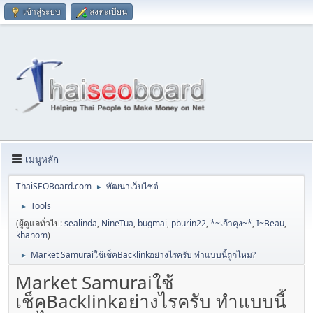
เข้าสู่ระบบ
ลงทะเบียน
เมนูหลัก
ThaiSEOBoard.com
พัฒนาเว็บไซต์
►
Tools
►
(ผู้ดูแลทั่วไป:
sealinda
,
NineTua
,
bugmai
,
pburin22
,
*~เก้าคุง~*
,
I~Beau
,
khanom
)
Market Samuraiใช้เช็คBacklinkอย่างไรครับ ทำแบบนี้ถูกไหม?
►
Market Samuraiใช้
เช็คBacklinkอย่างไรครับ ทำแบบนี้