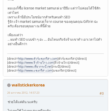
ผมเองก็ซื้อ license market samurai มาปีนึง แต่ว่าไม่ค่อยได้ใช้สัก
เท่าไหร่
เพราะเจ้านี่มีประโยชน์มากสำหรับคนทำ SEO
รู้จัก เจ้า market samurai ก็จาก course ของคุณตฤณ Giftrin น่ะ
ครับ ต้องขอบคุณมา ณ ที่นี้ด้วย
เพียงแต่ว่า
.. ผมทำ SEO แบบขำ ๆ อ่ะ ... อันไหนจริงจังจ้างเขาทำ เอาเวลาไปทำ
อย่างอื่นดีกว่า
[direct=
http://www.ทัวร์แชงกรีล่า.com
]ทัวร์แชงกรีล่า[/direct]
[direct=
http://www.จิ่วจ้ายโกว.com
]จิ่วจ้ายโกว[/direct]
[direct=
http://www.เที่ยวกระบี่.net
]กระบี่[/direct]
[direct=
http://www.แชงกรีล่า.com
]แชงกรีล่า[/direct]
wallstickerkorea
26 มกราคม 2012, 14:57:23
#3
ช่วยได้แค่ดัน นะครับ
ไม่เคยใช้ ไม่เคยเล่นเหมือนกัน