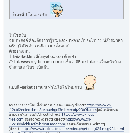
ก็เอาที่ 1 ไปเลยครับ
ไม่ใช่ครับ
จุดประสงค์ คือ..ต้องการรู้ว่ามีBacklinkจากเว็บอะไรบ้าง ที่ลิ๊งค์มาหา
ครับ (ไม่ใช่จำนวนBacklinkทั้งหมด)
ตัวอย่างเช่น
ไปเช็คBacklinkที่เว็บyahoo.comด้วยคำ
สั่งlink:www.mydomain.com จะเห็นว่ามีBacklinkจากเว็บอะไรบ้าง
จำนวนเท่าไหร่ เป็นต้น
แบบนี้Market samuraiทำไม่ได้ใช่ไหมครับ
คนสวยๆอย่างน้อง พี่เห็นท้องมาเยอะ..เหอะๆ[direct=
https://www.xn-
-12cbf2ecfeqcbmg8b4auehgcf3e1cvinadjv03b9k.com
]สมัครตัวแทน
ขายประกันรถยนต์[/direct][direct=
https://www.exness-
free.com
]สอนforex[/direct][direct=
https://www.xn-
-12c3bbdobk3dfc9hrbo03aoc.com
]ต่อประกันรถยนต์[/direct]
[direct=
https://www.tradesabai.com/index.php/topic,624.msg924.html#msg9