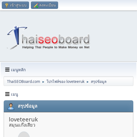
เข้าสู่ระบบ
ลงทะเบียน
เมนูหลัก
ThaiSEOBoard.com
โปรไฟล์ของ loveteeruk
สรุปข้อมูล
►
►
เมนู
สรุปข้อมูล
loveteeruk
สมุนแก๊งเสียว