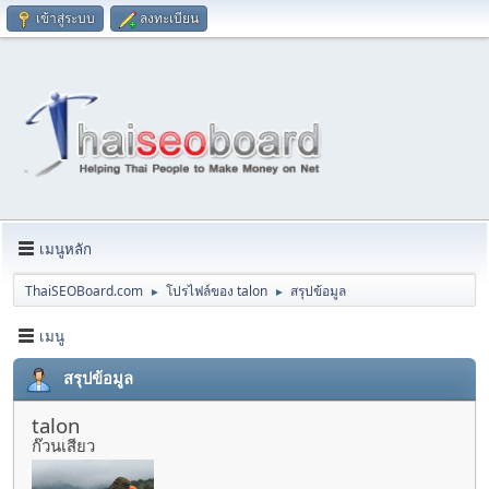
เข้าสู่ระบบ
ลงทะเบียน
เมนูหลัก
ThaiSEOBoard.com
โปรไฟล์ของ talon
สรุปข้อมูล
►
►
เมนู
สรุปข้อมูล
talon
ก๊วนเสียว