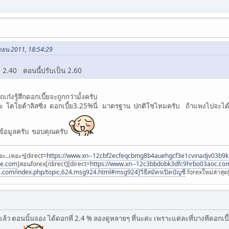
ยายน 2011, 18:54:29
ย 2.40 ตอนนี้ปรับเป็น 2.60
ก๋งรู้สึกดอกเบี้ยจะถูกกว่ามั้งครับ
โตโยต้าลิสซิ่ง ดอกเบี้ย3.25%นี่ มาตรฐาน ปกติใช่ไหมครับ ถ้าแพงไปจะได้หาFi
้ข้อมูลครับ ขอบคุณครับ
อะ..เหอะๆ[direct=
https://www.xn--12cbf2ecfeqcbmg8b4auehgcf3e1cvinadjv03b9
ee.com
]สอนforex[/direct][direct=
https://www.xn--12c3bbdobk3dfc9hrbo03aoc.co
i.com/index.php/topic,624.msg924.html#msg924]วิธีสมัครเปิดบัญชี
forexใหม่ล่าสุด[
้ว ตอนนั้นจอง ได้ดอกที่ 2.4 % ลองดูหลายๆ ที่นะค่ะ เพราะแต่ละที่บางทีดอกเบี้