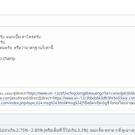
รับ ดอกเบี้ยเท่าไหร่ครับ
รับ
มครับ หรือว่ามาตรฐานก็เท่านี้
bo champ
อะ..เหอะๆ[direct=
https://www.xn--12cbf2ecfeqcbmg8b4auehgcf3e1cvinadjv03b9
ee.com
]สอนforex[/direct][direct=
https://www.xn--12c3bbdobk3dfc9hrbo03aoc.co
i.com/index.php/topic,624.msg924.html#msg924]วิธีสมัครเปิดบัญชี
forexใหม่ล่าสุด[
ม่น่าเกิน 2.75% - 2.85% (หรือเต็มที่ ก็ไม่เกิน 3.2%) ลองเช็ค หลาย ๆ ที่ ดูเอา ค