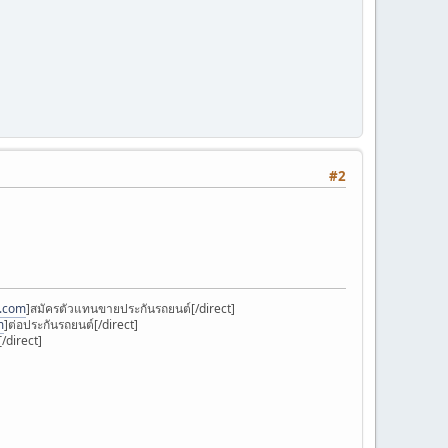
#2
k.com
]สมัครตัวแทนขายประกันรถยนต์[/direct]
m
]ต่อประกันรถยนต์[/direct]
/direct]