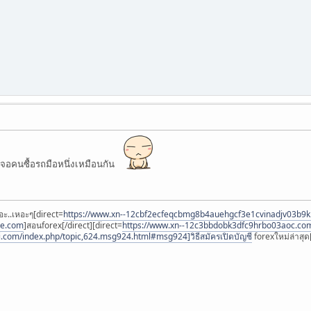
เจอคนซื้อรถมือหนึ่งเหมือนกัน
อะ..เหอะๆ[direct=
https://www.xn--12cbf2ecfeqcbmg8b4auehgcf3e1cvinadjv03b9
ee.com
]สอนforex[/direct][direct=
https://www.xn--12c3bbdobk3dfc9hrbo03aoc.co
i.com/index.php/topic,624.msg924.html#msg924]วิธีสมัครเปิดบัญชี
forexใหม่ล่าสุด[