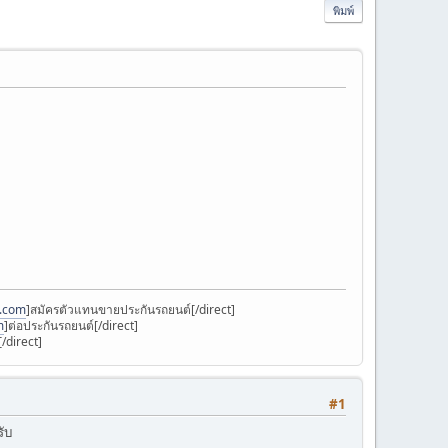
พิมพ์
k.com
]สมัครตัวแทนขายประกันรถยนต์[/direct]
m
]ต่อประกันรถยนต์[/direct]
/direct]
#1
รับ