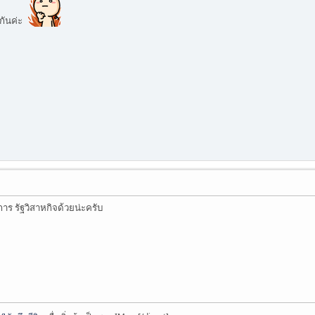
ากันค่ะ
การ รัฐวิสาหกิจด้วยน่ะครับ