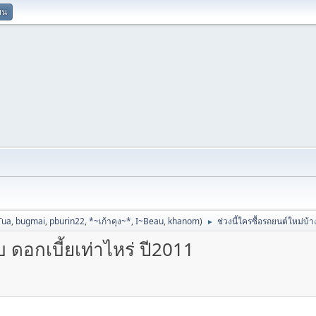
ยน
Tua
,
bugmai
,
pburin22
,
*~เก้าคุง~*
,
I~Beau
,
khanom
)
ช่วงนี้ใครซื้อรถยนต์ใหม่บ้า
►
บ ดอกเบี้ยเท่าไหร่ ปี2011