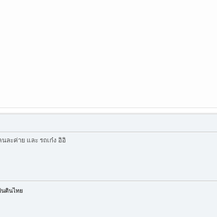
ละค่าย และ รถเก๋ง อิอิ
ผ่นดินไทย