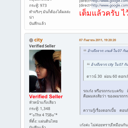
[direct=
http://www.google.com/
กระทู้: 973
[direct=
http://www.google.com
เต็มแล้วครับ ไว
ทำจริงๆ มันก็ต้องได้ผลล่ะ
น่า
บันทึกแล้ว
city
07 กันยายน 2011, 19:20:20
Verified Seller
อ้างถึงจาก: เกมส์ ใน 07 ก
อ้างถึงจาก: city ใน 07 
ดาวน์ 30 ผ่อน 60 ดอกเบ
รถเก๋ง หรือรถกระบะครับ ถ้า
คือผมสงสัยว่า ของผมรถกร
หัวหน้าแก๊งเสียว
กระทู้: 1,348
ความรู้เรื่องดอกเบี้ย ตอน
*"๐Thx 4 TSB๐"*
ที่ตั้ง: แผ่นดินไทย
เก๋งค่ะ ไม่ค่อยทราบเืหมือนก
บันทึกแล้ว