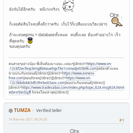
ยังจับได้อีกครับ หมีเก่งจริงๆ
ก็เลยตัดสินใจลบทิ้งดีกว่าครับ เก็บไว้ก็เปลืองแบนวิธเปล่าๆ
ถ้าจะลบwpmu + databaseทั้งหมด ลบทิ้งเลย ต้องทำอย่างไร เร็ว
ที่สุดครับ
ขอบคุณครับ
คนสวยๆอย่างน้อง พี่เห็นท้องมาเยอะ..เหอะๆ[direct=
https://www.xn-
-12cbf2ecfeqcbmg8b4auehgcf3e1cvinadjv03b9k.com
]สมัครตัวแทน
ขายประกันรถยนต์[/direct][direct=
https://www.exness-
free.com
]สอนforex[/direct][direct=
https://www.xn-
-12c3bbdobk3dfc9hrbo03aoc.com
]ต่อประกันรถยนต์[/direct]
[direct=
https://www.tradesabai.com/index.php/topic,624.msg924.html#msg9
สมัครเปิดบัญชี
forexใหม่ล่าสุด[/direct]
TUMZA
Verified Seller
14 สิงหาคม 2011, 00:26:20
#1