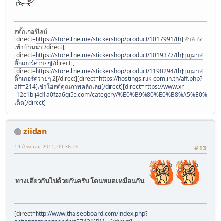
สติ๊กเกอร์ไลน์
[direct=
https://store.line.me/stickershop/product/1017991/th
] สำลี อึ่ง
เพ้าบ้านนา[/direct],
[direct=
https://store.line.me/stickershop/product/1019377/th]บุญมาส
ติ๊กเกอร์ควายๆ
[/direct],
[direct=
https://store.line.me/stickershop/product/1190294/th]บุญมาส
ติ๊กเกอร์ควายๆ
2[/direct][direct=
https://hostings.ruk-com.in.th/aff.php?
aff=214]เช่าโฮสต์คุณภาพคลิกเลย[/direct][direct=https://www.xn-
-12c1bij4d1a0fza6gi5c.com/category/%E0%B9%80%E0%B8%A5%E
เด็ด[/direct]
ziidan
14 สิงหาคม 2011, 09:36:23
#13
ทางเดียวกันไปด้วยกันครับ โดนหมดเหมือนกัน
[direct=
http://www.thaiseoboard.com/index.php?