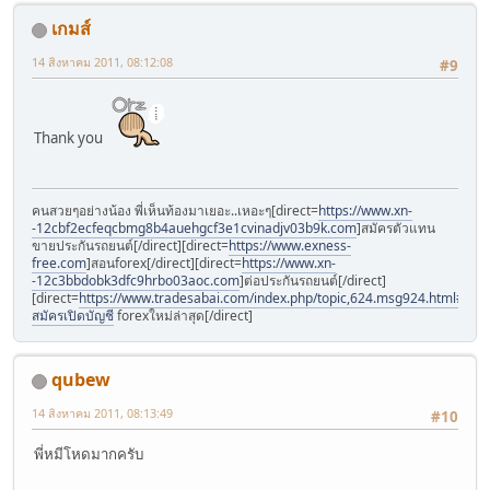
เกมส์
14 สิงหาคม 2011, 08:12:08
#9
Thank you
คนสวยๆอย่างน้อง พี่เห็นท้องมาเยอะ..เหอะๆ[direct=
https://www.xn-
-12cbf2ecfeqcbmg8b4auehgcf3e1cvinadjv03b9k.com
]สมัครตัวแทน
ขายประกันรถยนต์[/direct][direct=
https://www.exness-
free.com
]สอนforex[/direct][direct=
https://www.xn-
-12c3bbdobk3dfc9hrbo03aoc.com
]ต่อประกันรถยนต์[/direct]
[direct=
https://www.tradesabai.com/index.php/topic,624.msg924.html#msg9
สมัครเปิดบัญชี
forexใหม่ล่าสุด[/direct]
qubew
14 สิงหาคม 2011, 08:13:49
#10
พี่หมีโหดมากครับ