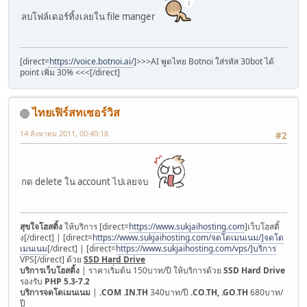
ลบโฟล์เดอร์ทิ้งเลยใน file manger
[direct=
https://voice.botnoi.ai/
]>>>AI พูดไทย Botnoi ใส่รหัส 30bot ได้
point เพิ่ม 30% <<<[/direct]
ไทยเฟิร์สทเซอร์วิส
14 สิงหาคม 2011, 00:40:18
#2
กด delete ใน account ไปเลยจบ
สุขใจโฮสติ้ง
ให้บริการ [direct=
https://www.sukjaihosting.com
]เว็บโฮสติ้
ง[/direct] | [direct=
https://www.sukjaihosting.com/จดโดเมนเนม/]จดโด
เมนเนม
[/direct] | [direct=
https://www.sukjaihosting.com/vps/]บริการ
VPS[/direct] ด้วย
SSD Hard Drive
บริการเว็บโฮสติ้ง
| ราคาเริ่มต้น 150บาท/ปี ให้บริการด้วย
SSD Hard Drive
รองรับ
PHP 5.3-7.2
บริการจดโดเมนเนม
|
.COM .IN.TH
340บาท/ปี
.CO.TH, .GO.TH
680บาท/
ปี