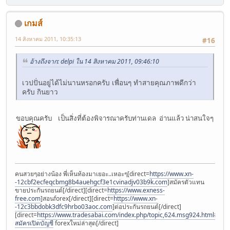
เกมส์
14 สิงหาคม 2011, 10:35:13
#16
อ้างถึงจาก: delpi ใน 14 สิงหาคม 2011, 09:46:10
เวปปั่นอยู่ได้ไม่นานหรอกครับ เพื่อนๆ ทำสายคุณภาพดีกว่า
ครับ กินยาว
ขอบคุณครับ เป็นสิ่งที่ต้องพิจารณาครับท่านเดล อ่านแล้ว น่าสนใจๆ
คนสวยๆอย่างน้อง พี่เห็นท้องมาเยอะ..เหอะๆ[direct=
https://www.xn-
-12cbf2ecfeqcbmg8b4auehgcf3e1cvinadjv03b9k.com
]สมัครตัวแทน
ขายประกันรถยนต์[/direct][direct=
https://www.exness-
free.com
]สอนforex[/direct][direct=
https://www.xn-
-12c3bbdobk3dfc9hrbo03aoc.com
]ต่อประกันรถยนต์[/direct]
[direct=
https://www.tradesabai.com/index.php/topic,624.msg924.html#msg9
สมัครเปิดบัญชี
forexใหม่ล่าสุด[/direct]