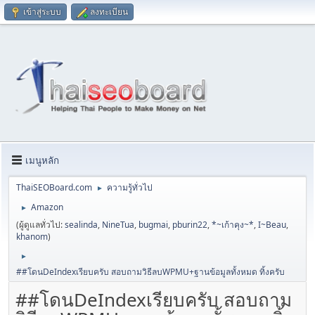
เข้าสู่ระบบ
ลงทะเบียน
เมนูหลัก
ThaiSEOBoard.com
ความรู้ทั่วไป
►
Amazon
►
(ผู้ดูแลทั่วไป:
sealinda
,
NineTua
,
bugmai
,
pburin22
,
*~เก้าคุง~*
,
I~Beau
,
khanom
)
►
##โดนDeIndexเรียบครับ สอบถามวิธีลบWPMU+ฐานข้อมูลทั้งหมด ทิ้งครับ
##โดนDeIndexเรียบครับ สอบถาม