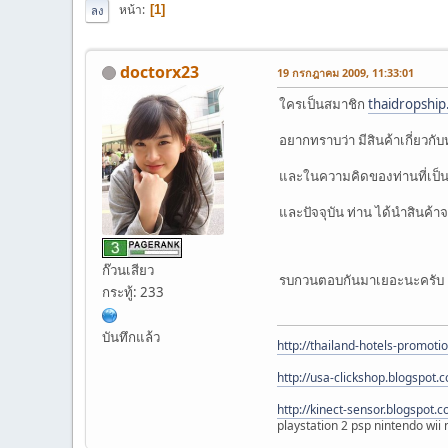
หน้า
1
ลง
doctorx23
19 กรกฎาคม 2009, 11:33:01
ใครเป็นสมาชิก
thaidropshi
อยากทราบว่า มีสินค้าเกี่ยวก
และในความคิดของท่านที่เป็นส
และปัจจุบัน ท่าน ได้นำสินค้า
ก๊วนเสียว
รบกวนตอบกันมาเยอะนะครับ 
กระทู้: 233
บันทึกแล้ว
http://thailand-hotels-promoti
http://usa-clickshop.blogspot.
http://kinect-sensor.blogspot.
playstation 2 psp nintendo wii