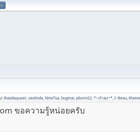
ยน
ไป:
thaiebayuser
,
sealinda
,
NineTua
,
bugmai
,
pburin22
,
*~เก้าคุง~*
,
I~Beau
,
khan
com ขอความรู้หน่อยครับ