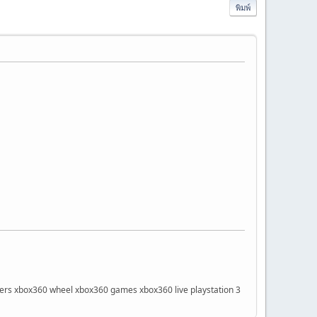
พิมพ์
lers xbox360 wheel xbox360 games xbox360 live playstation 3