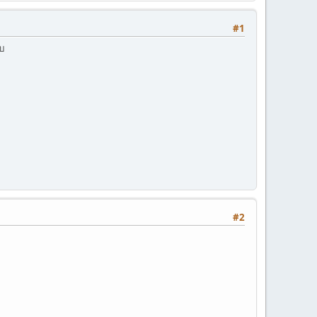
#1
ับ
#2