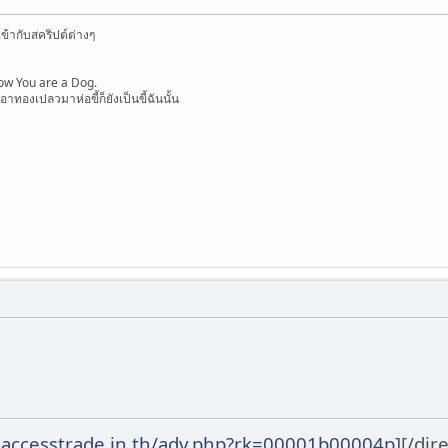
้ากับสคริปต์ต่างๆ
ow You are a Dog.
อาทองเปลวมาห่อขี้ก็ยังเป็นขี้ฉันนั้น
ck.accesstrade.in.th/adv.php?rk=00001b00004p
]
[/dire