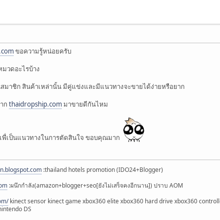
p.com
ขอความรู้หน่อยครับ
ับหมวดอะไรบ้าง
มาชิก สินค้าเหล่านั้น มีคู่แข่งและมีแนวทางจะขายได้ง่ายหรือยาก
จาก
thaidropship.com
มาขายดีกันไหม
เพื่เป็นแนวทางในการตัดสินใจ ขอบคุณมาก
on.blogspot.com
:thailand hotels promotion (IDO24+Blogger)
com
:ผนึกกำลัง(amazon+blogger+seo[ยังไม่เสร็จคงอีกนาน]) ปราบ AOM
com/
kinect sensor kinect game xbox360 elite xbox360 hard drive xbox360 control
 nintendo DS