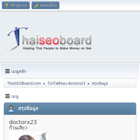
เข้าสู่ระบบ
ลงทะเบียน
เมนูหลัก
ThaiSEOBoard.com
โปรไฟล์ของ doctorx23
สรุปข้อมูล
►
►
เมนู
สรุปข้อมูล
doctorx23
ก๊วนเสียว