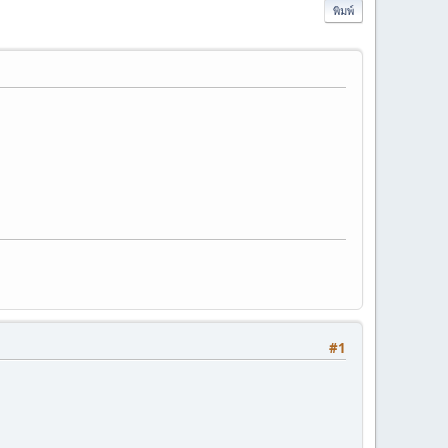
พิมพ์
#1