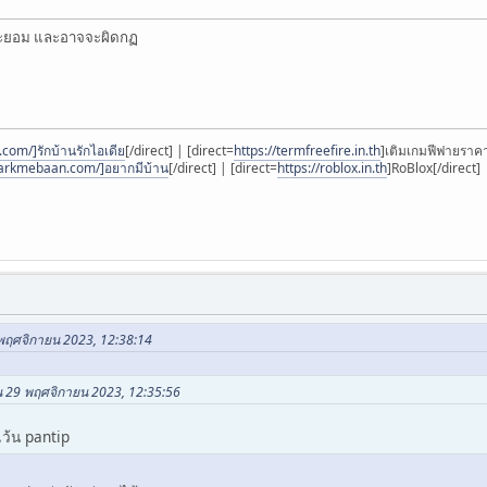
่าจะยอม และอาจจะผิดกฏ
com/]รักบ้านรักไอเดีย
[/direct] | [direct=
https://termfreefire.in.th
]เติมเกมฟีฟายราคาถ
yarkmebaan.com/]อยากมีบ้าน
[/direct] | [direct=
https://roblox.in.th
]RoBlox[/direct]
 พฤศจิกายน 2023, 12:38:14
ใน 29 พฤศจิกายน 2023, 12:35:56
เว้น pantip