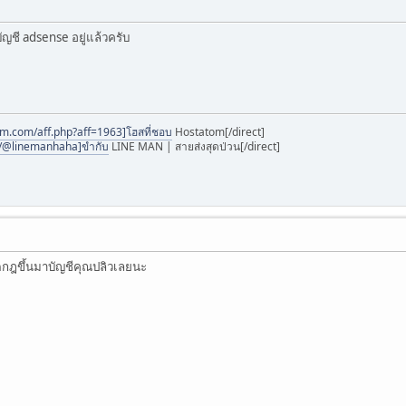
บัญชี adsense อยู่แล้วครับ
om.com/aff.php?aff=1963]โฮสที่ชอบ
Hostatom[/direct]
m/@linemanhaha]ขำกับ
LINE MAN | สายส่งสุดป่วน[/direct]
ิดกฎขึ้นมาบัญชีคุณปลิวเลยนะ