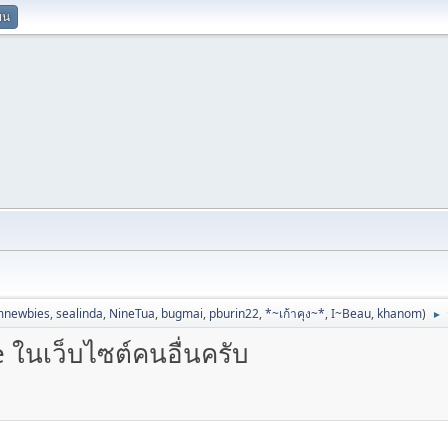
ยน
mnewbies
,
sealinda
,
NineTua
,
bugmai
,
pburin22
,
*~เก้าคุง~*
,
I~Beau
,
khanom
)
►
ในเว็บไซต์คนอื่นครับ