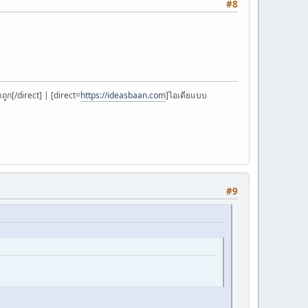
#8
ูก[/direct] | [direct=
https://ideasbaan.com
]ไอเดียแบบ
#9