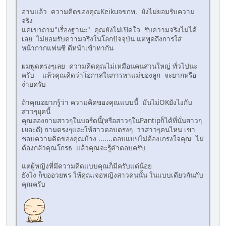
อ่านแล้ว ความคิดของคุณKeikuจขกท. ยังไม่ยอมรับความ
จริง
แค่เขาถาม"เรื่องฐานะ" คุณยังไม่เปิดใจ รับความจริงไม่ได้
เลย ไม่ยอมรับความจริงในโลกปัจจุบัน แต่พูดถึงการใส่
หน้ากากแฟนซี ตีหน้าเข้าหากัน
ผมพูดตรงๆเลย ความคิดคุณไม่เหมือนคนส่วนใหญ่ ทั่วไปนะ
ครับ แล้วคุณคิดว่าโอกาสในการหาแม่ของลูก จะยากหรือ
ง่ายครับ
ถ้าคุณอยากรู้ว่า ความคิดของคุณแบบนี้ มันไม่OKยังไงกับ
สาวๆยุคนี้
คุณลองถามสาวๆในบอร์ดนี้(หรือสาวๆในPantipก็ได้ที่นั่นสาวๆ
เยอะดี) ถามตรงๆและให้สาวตอบตรงๆ ว่าสาวๆคนไหน เขา
ชอบความคิดของคุณบ้าง .......ตอบแบบไม่ต้องเกรงใจคุณ ไม่
ต้องกลัวคุณโกรธ แล้วคุณจะรู้คำตอบครับ
แต่ผู้หญิงที่มีความคิดแบบคุณก็มีครับแต่น้อย
ยังไง ก็ขออวยพร ให้คุณเจอหญิงสาวคนนั้น ในแบบเดียวกันกับ
คุณครับ