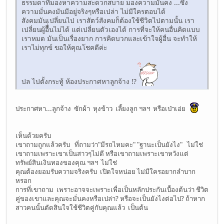
ธรรมดาที่มองหาความสะดวกสบาย มองความมั่นคง ...ซึ่ง
ความมั่นคงมันมีอยู่จริงๆหรือเปล่า ไม่มีใครตอบได้
สังคมมันเปลี่ยนไป เราสัตว์สังคมก็ต้องใช้ชีวิตไปตามนั้น เรา
เปลี่ยนผู้อืื่นไม่ได้ แต่เปลี่ยนตัวเองได้ การที่จะให้คนอื่นคิดแบบ
เราหมด มันเป็นเรื่องยาก การคิดบวกและเข้าใจผู้อื่น จะทำให้
เราไม่ทุกข์ ขอให้คุณโชคดีค่ะ
ปล ไปตั้งกระทู้ ห้องประกาศหาลูกจ้าง !?
ประกาศหา...ลูกจ้าง ซักผ้า หุงข้าว เลี้ยงลูก ฯลฯ หรือเป่าเอ่ย
เห็นด้วยครับ
เขาถามถูกแล้วครับ ที่ถามว่า"มีรถไหมคะ" "ฐานะเป็นยังไง" ไม่ใช่
เขาถามเพราะเขาเป็นสาวๆไม่ดี หรือเขาถามเพราะเขาหวังแต่
ทรัพย์สินเงินทองของคุณ ฯลฯ ไม่ใช่
คุณต้องยอมรับความจริงครับ เปิดใจหน่อย ไม่มีใครอยากลำบาก
หรอก
การที่เขาถาม เพราะอาจจะเพราะเพื่อเป็นหลักประกันเบื้องต้นว่า ชีวิต
คู่ของเขาและคุณจะมั่นคงหรือเปล่า? หรือจะเป็นยังไงต่อไป? ถ้าหาก
สาวคนนั้นตัดสินใจใช้ชีวิตคู่กับคุณแล้ว เป็นต้น