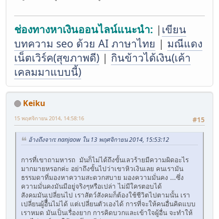
ช่องทางหาเงินออนไลน์แนะนำ:
|
เขียน
บทความ seo ด้วย AI ภาษาไทย
|
มณีแดง
เน็ตเวิร์ค(สุขภาพดี)
|
กินข้าวได้เงิน(เค้า
เคลมมาแบบนี้)
Keiku
15 พฤศจิกายน 2014, 14:58:16
#15
อ้างถึงจาก: nanjaow ใน 13 พฤศจิกายน 2014, 15:53:12
การที่เขาถามหารถ มันก็ไม่ได้ถึงขั้นเลวร้ายมีความผิดอะไร
มากมายหรอกค่ะ อย่าถึงขั้นไปว่าเขาหิวเงินเลย คนเรามัน
ธรรมดาที่มองหาความสะดวกสบาย มองความมั่นคง ...ซึ่ง
ความมั่นคงมันมีอยู่จริงๆหรือเปล่า ไม่มีใครตอบได้
สังคมมันเปลี่ยนไป เราสัตว์สังคมก็ต้องใช้ชีวิตไปตามนั้น เรา
เปลี่ยนผู้อืื่นไม่ได้ แต่เปลี่ยนตัวเองได้ การที่จะให้คนอื่นคิดแบบ
เราหมด มันเป็นเรื่องยาก การคิดบวกและเข้าใจผู้อื่น จะทำให้