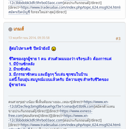
-12c3bbdobk3dfc9hrbo03aoc.com
]ต่อประกันรถยนต์[/direct]
[direct=
https://www.tradesabai.com/index.php/topic,624.msg924.html#msg9
สมัครเปิดบัญชี
forexใหม่ล่าสุด[/direct]
เกมส์
13 พฤศจิกายน 2014, 09:35:58
#3
สู้ต่อไปทาเคชิ ปีหน้ายังมี
ชีวิตของลูกผู้ชาย 1 คน ส่วนตัวผมมองว่า จริงๆแล้ว ต้องการแค่
1. มีบ้านซักหลัง
2. มีรถซักคัน
3. มีภรรยาซักคน และมีลูกๆ วิ่งเล่น ซุกซนในบ้าน
แค่นี้ ก็อบอุ่น สมบูรณ์แบบแล้วครับ มีความสุข สำหรับชีวิตของ
ผู้ชาย1คน
คนสวยๆอย่างน้อง พี่เห็นท้องมาเยอะ..เหอะๆ[direct=
https://www.xn-
-12cbf2ecfeqcbmg8b4auehgcf3e1cvinadjv03b9k.com
]สมัครตัวแทน
ขายประกันรถยนต์[/direct][direct=
https://www.exness-
free.com
]สอนforex[/direct][direct=
https://www.xn-
-12c3bbdobk3dfc9hrbo03aoc.com
]ต่อประกันรถยนต์[/direct]
[direct=
https://www.tradesabai.com/index.php/topic,624.msg924.html#msg9