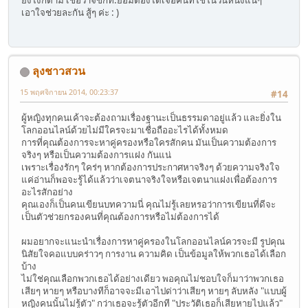
เอาใจช่วยละกัน สู้ๆ ค่ะ : )
ลุงชาวสวน
15 พฤศจิกายน 2014, 00:23:37
#14
ผู้หญิงทุกคนเค้าจะต้องถามเรื่องฐานะเป็นธรรมดาอยู่แล้ว และยิ่งใน
โลกออนไลน์ด้วยไม่มีใครจะมาเชื่อถืออะไรได้ทั้งหมด
การที่คุณต้องการจะหาคู่ครองหรือใครสักคน มันเป็นความต้องการ
จริงๆ หรือเป็นความต้องการแฝง กันแน่
เพราะเรื่องรักๆ ใคร่ๆ หากต้องการประกาศหาจริงๆ ด้วยความจริงใจ
แค่อ่านก็พอจะรู้ได้แล้วว่าเจตนาจริงใจหรือเจตนาแฝงเพื่อต้องการ
อะไรสักอย่าง
คุณเองก็เป็นคนเขียนบทความนี่ คุณไม่รู้เลยหรอว่าการเขียนที่ดีจะ
เป็นตัวช่วยกรองคนที่คุณต้องการหรือไม่ต้องการได้
ผมอยากจะแนะนำเรื่องการหาคู่ครองในโลกออนไลน์ควรจะมี รูปคุณ
นิสัยใจคอแบบคร่าวๆ การงาน ความคิด เป็นข้อมูลให้พวกเธอได้เลือก
บ้าง
ไม่ใช่คุณเลือกพวกเธอได้อย่างเดียว พอคุณไม่ชอบใจก็มาว่าพวกเธอ
เสียๆ หายๆ หรือบางทีก็อาจจะมีเอาไปด่าว่าเสียๆ หายๆ ลับหลัง "แบบผู้
หญิงคนนั้นไม่รู้ตัว" กว่าเธอจะรู้ตัวอีกที "ประวัติเธอก็เสียหายไปแล้ว"