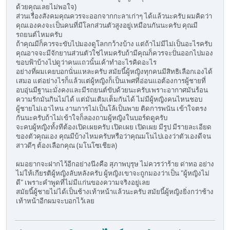
ด้วยคุณเลยไม่พอใจ)
ส่วนเรื่องสังคมคุณควรจะออกจากกะลาเก่าๆ ได้แล้วนะครับ ผมคิดว่า
คุณเองคงจะเป็นคนที่มีโลกส่วนตัวสูงอยู่เหมือนกันนะครับ คุณมี
รถยนต์ไหมครับ
ถ้าคุณมีก็ควรจะขับไปมองดูโลกกว้างบ้าง แต่ถ้าไม่มีไม่เป็นอะไรครับ
คุณอาจจะมีจักยานส่วนตัวใช่ไหมครับถ้ามีคุณก็ควรจะปั่นออกไปมอง
ขอบฟ้าบ้างไปดูว่าคนแถวนั้นเค้าทำอะไรคิดอะไร
อย่างที่ผมเคยบอกนั่นแหละครับ สมัยนี้ผู้หญิงทุกคนมีสิทธิเลือกเองได้
เสมอ แต่อย่างไรก็แล้วแต่ผู้หญิงก็เป็นเพศที่อ่อนแอต้องการผู้ชายที่
อบอุ่นมีฐานะมั่งคงและมีรถยนต์ขับด้วยนะครับเพราะอากาศมันร้อน
ความรักมันกินไม่ได้ แต่มันเติมเต็มกันได้ ไม่มีผู้หญิงคนไหนชอบ
ผู้ชายไม่เอาไหน งานการไม่เป็นโล้เป็นพาย ติดการพนัน เข้าใจตรง
กันนะครับถ้าไม่เข้าใจก็ลองถามผู้หญิงในบอร์ดดูครับ
จะคบผู้หญิงทั้งทีต้องเปิดเผยครับ เปิดเผย เปิดเผย มีรูป มีรายละเอียด
ของตัวคุณเอง คุณมีบ้างไหมครับหรือว่าคุณมโนไปเองว่าตัวเองดีจน
สาวดีๆ ต้องเลือกคุณ (มโนโซเชียล)
ผมอยากจะฝากไว้อีกอย่างนึงคือ สุภาพบุรุษ ไม่ควรว่าร้าย ด่าทอ อย่าง
ไม่ให้เกียรติผู้หญิงลับหลังครับ ผู้หญิงเขาจะถูกมองว่าเป็น "ผู้หญิงไม่
ดี" เพราะคำพูดที่ไม่มีแก่นของความจริงอยู่เลย
สมัยนี้ผู้ชายไม่ได้เป็นช้างเท้าหน้าแล้วนะครับ สมัยนี้ผู้หญิงยิ่งกว่าช้าง
เท้าหน้าอีกผมจะบอกไว้เลย