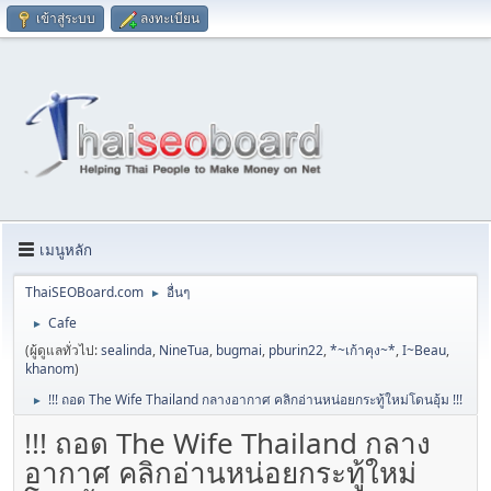
เข้าสู่ระบบ
ลงทะเบียน
เมนูหลัก
ThaiSEOBoard.com
อื่นๆ
►
Cafe
►
(ผู้ดูแลทั่วไป:
sealinda
,
NineTua
,
bugmai
,
pburin22
,
*~เก้าคุง~*
,
I~Beau
,
khanom
)
!!! ถอด The Wife Thailand กลางอากาศ คลิกอ่านหน่อยกระทู้ใหม่โดนอุ้ม !!!
►
!!! ถอด The Wife Thailand กลาง
อากาศ คลิกอ่านหน่อยกระทู้ใหม่