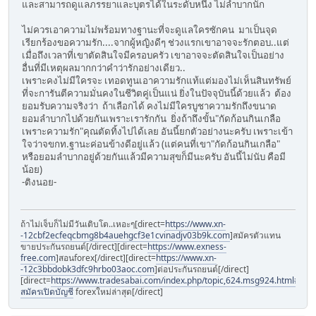
และสามารถดูแลภรรยาและบุตรได้ในระดับหนึ่ง ไม่ลำบากนัก
ไม่ควรเอาความไม่พร้อมทางฐานะที่จะดูแลใครซักคน มาเป็นจุด
เรียกร้องขอความรัก....จากผู้หญิงดีๆ ช่วงแรกเขาอาจจะรักตอบ..แต่
เมื่อถึงเวลาที่เขาตัดสินใจมีครอบครัว เขาอาจจะตัดสินใจเป็นอย่าง
อื่นที่มีเหตุผลมากกว่าคำว่ารักอย่างเดียว..
เพราะคงไม่มีใครจะ เทอดทูนเอาความรักแท้แต่มองไม่เห็นสินทรัพย์
ที่จะการันตีความมั่นคงในชีวิตคู่เป็นแน่ ยิ่งในปัจจุบันนี้ด้วยแล้ว ต้อง
ยอมรับความจริงว่า ถ้าเลือกได้ คงไม่มีใครบูชาความรักถึงขนาด
ยอมลำบากไปด้วยกันเพราะเรารักกัน ยิ่งถ้าถึงขั้น"กัดก้อนกินเกลือ
เพราะความรัก"คุณตัดทิ้งไปได้เลย อันนี้ยกตัวอย่างนะครับ เพราะเข้า
ใจว่าจขกท.ฐานะค่อนข้างดีอยู่แล้ว (แต่คนที่เขา"กัดก้อนกินเกลือ"
หรือยอมลำบากอยู่ด้วยกันแล้วมีความสุขก็มีนะครับ อันนี้ไม่นับ คือมี
น้อย)
-ติงนอย-
ถ้าไม่เจ็บก็ไม่มีวันเติบโต..เหอะๆ[direct=
https://www.xn-
-12cbf2ecfeqcbmg8b4auehgcf3e1cvinadjv03b9k.com
]สมัครตัวแทน
ขายประกันรถยนต์[/direct][direct=
https://www.exness-
free.com
]สอนforex[/direct][direct=
https://www.xn-
-12c3bbdobk3dfc9hrbo03aoc.com
]ต่อประกันรถยนต์[/direct]
[direct=
https://www.tradesabai.com/index.php/topic,624.msg924.html#msg9
สมัครเปิดบัญชี
forexใหม่ล่าสุด[/direct]