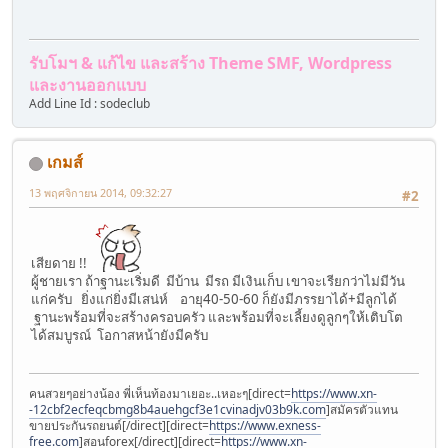
รับโมฯ & แก้ไข และสร้าง Theme SMF, Wordpress
และงานออกแบบ
Add Line Id : sodeclub
เกมส์
13 พฤศจิกายน 2014, 09:32:27
#2
เสียดาย !!
ผู้ชายเรา ถ้าฐานะเริ่มดี มีบ้าน มีรถ มีเงินเก็บ เขาจะเรียกว่าไม่มีวัน
แก่ครับ ยิ่งแก่ยิ่งมีเสน่ห์ อายุ40-50-60 ก็ยังมีภรรยาได้+มีลูกได้
ฐานะพร้อมที่จะสร้างครอบครัว และพร้อมที่จะเลี้ยงดูลูกๆให้เติบโต
ได้สมบูรณ์ โอกาสหน้ายังมีครับ
คนสวยๆอย่างน้อง พี่เห็นท้องมาเยอะ..เหอะๆ[direct=
https://www.xn-
-12cbf2ecfeqcbmg8b4auehgcf3e1cvinadjv03b9k.com
]สมัครตัวแทน
ขายประกันรถยนต์[/direct][direct=
https://www.exness-
free.com
]สอนforex[/direct][direct=
https://www.xn-