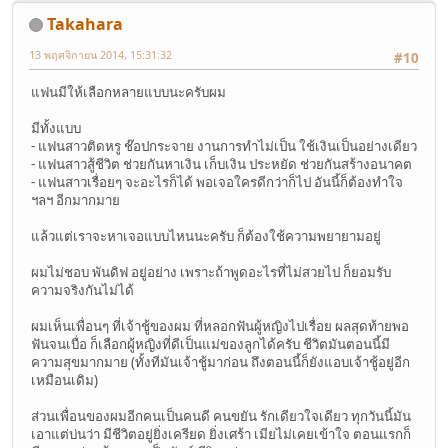
Takahara
13 พฤศจิกายน 2014, 15:31:32
#10
แฟนมีให้เลือกหลายแบบนะครับผม
มีทั้งแบบ
- แฟนสาวติดหรู ช๊อปกระจาย งานการทำไม่เป็น ใช้เงินเป็นอย่างเดียว
- แฟนสาวสู้ชีวิต ช่วยกันหาเงิน เก็บเงิน ประหยัด ช่วยกันสร้างอนาคต
- แฟนสาวเรื่อยๆ จะอะไรก็ได้ พอเจอใครดีกว่าก็ไป อันนี้ก็ต้องทำใจ
ฯลฯ อีกมากมาย
แล้วแต่เราจะหาเจอแบบไหนนะครับ ก็ต้องใช้ความพยายามอยู่
ผมไม่ชอบ พันดิฟ อยู่อย่าง เพราะถ้าพูดอะไรที่ไม่สวยไป ก็ยอมรับ
ความจริงกันไม่ได้
ผมเห็นเพื่อนๆ ที่เจ้าชู้ของผม ที่หลอกฟันผู้หญิงไปเรื่อย ผลสุดท้ายพอ
ฟันจนเบื่อ ก็เลือกผู้หญิงที่ดีเป็นแม่ของลูกได้ครับ ชีวิตมันตอนนี้มี
ความสุขมากมาย (ทั้งทีมันเจ้าชู้มาก่อน ถึงตอนนี้ก็ยังแอบเจ้าชู้อยู่อีก
เหมือนเดิม)
ส่วนเพื่อนของผมอีกคนเป็นคนดี คนขยัน รักเดียวใจเดียว ทุกวันนี้มัน
เอาแต่บ่นว่า มีชีวิตอยู่ยิ่งเครียด ยิ่งเศร้า เมียไม่เคยเข้าใจ ตอนแรกก็