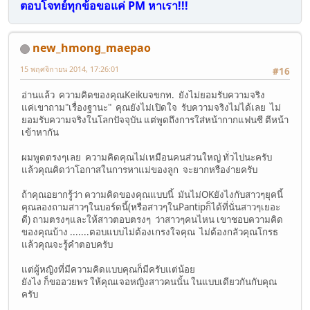
ตอบโจทย์ทุกข้อขอแค่ PM หาเรา!!!
new_hmong_maepao
15 พฤศจิกายน 2014, 17:26:01
#16
อ่านแล้ว ความคิดของคุณKeikuจขกท. ยังไม่ยอมรับความจริง
แค่เขาถาม"เรื่องฐานะ" คุณยังไม่เปิดใจ รับความจริงไม่ได้เลย ไม่
ยอมรับความจริงในโลกปัจจุบัน แต่พูดถึงการใส่หน้ากากแฟนซี ตีหน้า
เข้าหากัน
ผมพูดตรงๆเลย ความคิดคุณไม่เหมือนคนส่วนใหญ่ ทั่วไปนะครับ
แล้วคุณคิดว่าโอกาสในการหาแม่ของลูก จะยากหรือง่ายครับ
ถ้าคุณอยากรู้ว่า ความคิดของคุณแบบนี้ มันไม่OKยังไงกับสาวๆยุคนี้
คุณลองถามสาวๆในบอร์ดนี้(หรือสาวๆในPantipก็ได้ที่นั่นสาวๆเยอะ
ดี) ถามตรงๆและให้สาวตอบตรงๆ ว่าสาวๆคนไหน เขาชอบความคิด
ของคุณบ้าง .......ตอบแบบไม่ต้องเกรงใจคุณ ไม่ต้องกลัวคุณโกรธ
แล้วคุณจะรู้คำตอบครับ
แต่ผู้หญิงที่มีความคิดแบบคุณก็มีครับแต่น้อย
ยังไง ก็ขออวยพร ให้คุณเจอหญิงสาวคนนั้น ในแบบเดียวกันกับคุณ
ครับ