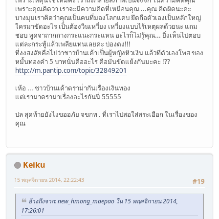
เพราะคุณคิดว่า เราจะมีความคิดที่เหมือนคุณ ...คุณ คิดผิดนะคะ
บางมุมเราคิดว่าคุณเป็นคนที่มองโลกแคบ ยึดถือตัวเองเป็นหลักใหญ่
ใครมาขัดอะไร เป็นต้องวีนเหวี่ยง เหวี่ยงแบบไร้เหตุผลด้วยนะ แถม
ชอบ พูดจาถากถางกระแนะกระแหน อะไรก็ไม่รู้คุณ... ยิ่งเห็นไปตอบ
แต่ละกระทู้แล้วเพลียแทนเลยค่ะ บ่องตง!!!
ที่งงสงสัยคือไปว่าชาวบ้านเค้าเป็นผู้หญิงหิวเงิน แล้วทีตัวเองโพส ของ
หมั้นทองคำ 5 บาทนั่นคืออะไร คือมันขัดแย้งกันมะคะ !??
http://m.pantip.com/topic/32849201
เห้อ ... ชาวบ้านเค้าดราม่่ากันเรื่องเงินทอง
แต่เรามาดราม่าเรื่องอะไรกันนี่ 55555
ปล สุดท้ายยังไงขออภัย จขกท . ที่เราไปสอใส่สระเอือก ในเรื่องของ
คุณ
Keiku
15 พฤศจิกายน 2014, 22:22:43
#19
อ้างถึงจาก: new_hmong_maepao ใน 15 พฤศจิกายน 2014,
17:26:01