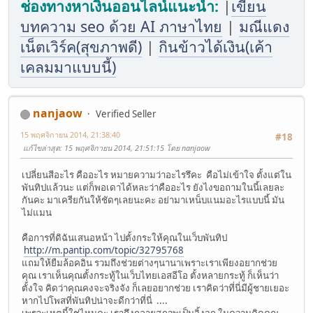
ช่องทางหาเงินออนไลน์แนะนำ:
|
เขียน
บทความ seo ด้วย AI ภาษาไทย
|
มณีแดง
เน็ตเวิร์ค(สุขภาพดี)
|
กินข้าวได้เงิน(เค้า
เคลมมาแบบนี้)
nanjaow
Verified Seller
15 พฤศจิกายน 2014, 21:38:40
#18
แก้ไขล่าสุด
: 15 พฤศจิกายน 2014, 21:51:15 โดย nanjaow
เปลี่ยนสีอะไร คืออะไร หมายความว่าอะไรรึคะ คือไม่เข้าใจ ตั้งแต่ใน
พันทิปแล้วนะ แต่ก็พอเดาได้หละว่าคืออะไร ยังไงขอถามในนี้เลยละ
กันคะ มาเครียกันให้ชัดๆเลยนะคะ อย่ามาเหน็บแนมอะไรแบบนี้ มัน
ไม่แมน
คือการที่ดิฉันเสนอหน้า ไปตั้งกระให้คุณในเว็บพันทิป
http://m.pantip.com/topic/32795768
แถมให้ยืมล้อคอิน รวมถึงช่วยต่างๆนานาเพราะเราเพียงอยากช่วย
คุณ เราเห็นคุณตั้งกระทู้ในเว็บไทยเอสอีโอ ตั้งหลายกระทู้ ก็เห็นว่า
ตั้งใจ คิดว่าคุณคงจะจริงจัง ก็เลยอยากช่วย เราคิดว่าที่นี่มีผู้ชายเยอะ
หากไปโพสที่พันทิปน่าจะดีกว่าที่นี่ ....
เพราะเหตุนี้ใช่ไหมคะ เราถึงกลายสภาพเป็นจิ้งจก ในความคิดคุณ