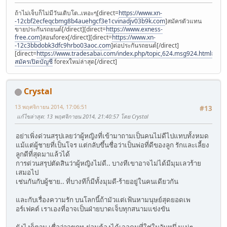
ถ้าไม่เจ็บก็ไม่มีวันเติบโต..เหอะๆ[direct=
https://www.xn-
-12cbf2ecfeqcbmg8b4auehgcf3e1cvinadjv03b9k.com
]สมัครตัวแทน
ขายประกันรถยนต์[/direct][direct=
https://www.exness-
free.com
]สอนforex[/direct][direct=
https://www.xn-
-12c3bbdobk3dfc9hrbo03aoc.com
]ต่อประกันรถยนต์[/direct]
[direct=
https://www.tradesabai.com/index.php/topic,624.msg924.html#msg9
สมัครเปิดบัญชี
forexใหม่ล่าสุด[/direct]
Crystal
13 พฤศจิกายน 2014, 17:06:51
#13
แก้ไขล่าสุด
: 13 พฤศจิกายน 2014, 21:40:57 โดย Crystal
อย่าเพิ่งด่วนสรุปเลยว่าผู้หญิงที่เข้ามาถามเป็นคนไม่ดีไปแทบทั้งหมด
แม้แต่ผู้ชายที่เป็นโจร แต่กลับขึ้นชื่อว่าเป็นพ่อที่ดีของลูก รักและเลี้ยง
ลูกดีที่สุดมาแล้วได้
การด่วนสรุปตัดสินว่าผู้หญิงไม่ดี.. บางทีเขาอาจไม่ได้มีมุมเลวร้าย
เสมอไป
เช่นกันกับผู้ชาย.. ที่บางทีก็มีทั้งมุมดี-ร้ายอยู่ในคนเดียวกัน
และกับเรื่องความรัก บนโลกนี้ถ้ามัวแต่เฟ้นหามนุษย์สุดยอดเพ
อร์เฟคต์ เราเองที่อาจเป็นฝ่ายบาดเจ็บทุกสนามแข่งขัน
ยังไงก็ตาม เชื่อว่าจขกท.ย่อมต้องได้เจอคนที่ใช่ในวันหนึ่งแน่ๆ