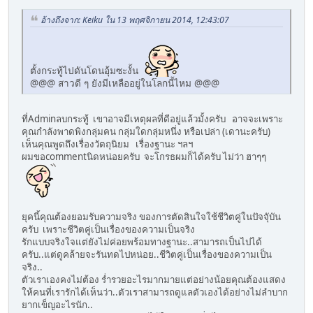
อ้างถึงจาก: Keiku ใน 13 พฤศจิกายน 2014, 12:43:07
ตั้งกระทู้ไปดันโดนอุ้มซะงั้น
@@@ สาวดี ๆ ยังมีเหลืออยู่ในโลกนี้ไหม @@@
ที่Adminลบกระทู้ เขาอาจมีเหตุผลที่ดีอยู่แล้วมั้งครับ อาจจะเพราะ
คุณกำลังพาดพิงกลุ่มคน กลุ่มใดกลุ่มหนึ่ง หรือเปล่า (เดานะครับ)
เห็นคุณพูดถึงเรื่องวัตถุนิยม เรื่องฐานะ ฯลฯ
ผมขอcommentนิดหน่อยครับ จะโกรธผมก็ได้ครับ ไม่ว่า ฮาๆๆ
ยุคนี้คุณต้องยอมรับความจริง ของการตัดสินใจใช้ชีวิตคู่ในปัจจุับัน
ครับ เพราะชีวิตคู่เป็นเรื่องของความเป็นจริง
รักแบบจริงใจแต่ยังไม่ค่อยพร้อมทางฐานะ..สามารถเป็นไปได้
ครับ..แต่ดูคล้ายจะรันทดไปหน่อย..ชีวิตคู่เป็นเรื่องของความเป็น
จริง..
ตัวเราเองคงไม่ต้อง ร่ำรวยอะไรมากมายแต่อย่างน้อยคุณต้องแสดง
ให้คนที่เรารักได้เห็นว่า..ตัวเราสามารถดูแลตัวเองได้อย่างไม่ลำบาก
ยากเข็ญอะไรนัก..