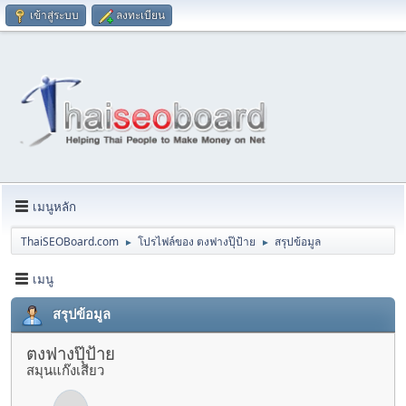
เข้าสู่ระบบ
ลงทะเบียน
เมนูหลัก
ThaiSEOBoard.com
โปรไฟล์ของ ตงฟางปุ๊ป้าย
สรุปข้อมูล
►
►
เมนู
สรุปข้อมูล
ตงฟางปุ๊ป้าย
สมุนแก๊งเสียว