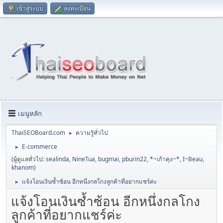
เข้าสู่ระบบ
ลงทะเบียน
เมนูหลัก
ThaiSEOBoard.com
ความรู้ทั่วไป
►
E-commerce
►
(ผู้ดูแลทั่วไป:
sealinda
,
NineTua
,
bugmai
,
pburin22
,
*~เก้าคุง~*
,
I~Beau
,
khanom
)
แจ้งโอนเงินซ้ำซ้อน อีกหนึ่งกลโกงลูกค้าที่อยากแชร์ค่ะ
►
แจ้งโอนเงินซ้ำซ้อน อีกหนึ่งกลโกง
ลูกค้าที่อยากแชร์ค่ะ