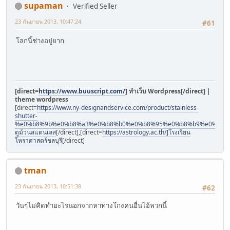
supaman
Verified Seller
23 กันยายน 2013, 10:47:24
#61
โลกนี้ช่างอยู่ยาก
[direct=
https://www.buuscript.com/
] ทำเว็บ Wordpress[/direct] |
theme wordpress
[direct=
https://www.ny-designandservice.com/product/stainless-
shutter-
%e0%b8%9b%e0%b8%a3%e0%b8%b0%e0%b8%95%e0%b8%b9%e0%b8%
ตูม้วนสแตนเลส
[/direct],[direct=
https://astrology.ac.th/]โรงเรียน
โหราศาสตร์ชลบุรี
[/direct]
tman
23 กันยายน 2013, 10:51:38
#62
วันๆไม่คิดทำอะไรนอกจากหาทางโกงคนอื่นไอ้พวกนี้