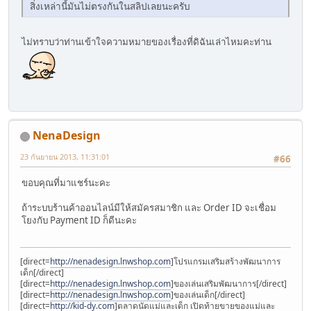
สิ่งเหล่านี้มันไม่ตรงกันในสลิปเลยนะครับ
ไม่ทราบว่าท่านเข้าใจความหมายของเรื่องที่ดิฉันเล่าไหมคะท่าน
NenaDesign
23 กันยายน 2013, 11:31:01
#66
ขอบคุณที่มาแชร์นะคะ
ถ้าระบบร้านค้าออนไลน์มีให้สมัครสมาชิก และ Order ID จะเชื่อม
โยงกับ Payment ID ก็ดีนะคะ
[direct=
http://nenadesign.lnwshop.com
]โปรแกรมเสริมสร้างพัฒนาการ
เด็ก[/direct]
[direct=
http://nenadesign.lnwshop.com
]ของเล่นเสริมพัฒนาการ[/direct]
[direct=
http://nenadesign.lnwshop.com
]ของเล่นเด็ก[/direct]
[direct=
http://kid-dy.com
]ตลาดนัดแม่และเด็ก เปิดท้ายขายของแม่และ