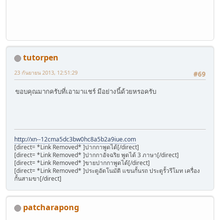
tutorpen
23 กันยายน 2013, 12:51:29
#69
ขอบคุณมากครับที่เอามาแชร์ มีอย่างนี้ด้วยหรอครับ
http://xn--12cma5dc3bw0hc8a5b2a9iue.com
[direct= *Link Removed* ]ปากกาพูดได้[/direct]
[direct= *Link Removed* ]ปากกาอัจฉริย พูดได้ 3 ภาษา[/direct]
[direct= *Link Removed* ]ขายปากกาพูดได้[/direct]
[direct= *Link Removed* ]ประตูอัตโนมัติ แขนกั้นรถ ประตูรั้วรีโมท เครื่อง
กั้นสามขา[/direct]
patcharapong