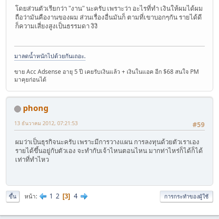
โดยส่วนตัวเรียกว่า "งาน" นะครับ เพราะว่า อะไรที่ทำ เงินให้ผมได้ผม
ถือว่ามันคืองานของผม ส่วนเรื่องอื่นมันก็ ตามที่เขาบอกๆกัน รายได้ดี
ก็ความเสี่ยงสูงเป็นธรรมดา งิงิ
มาลดน้ำหนักไปด้วยกันเถอะ
.
ขาย Acc Adsense อายุ 5 ปี เคยรับเงินแล้ว + เงินในแอค อีก $68 สนใจ PM
มาคุยก่อนได้
phong
13 ธันวาคม 2012, 07:21:53
#59
ผมว่าเป็นธุรกิจนะครับ เพราะมีการวางแผน การลงทุนด้วยตัวเราเอง
รายได้ขึ้นอยู่กับตัวเอง จะทำกับเจ้าไหนตอนไหน มากท่าไหร่ก็ได้ก็ได้
เท่าที่ทำไหว
1
2
4
หน้า
3
ขึ้น
การกระทำของผู้ใช้