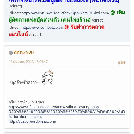
บริการเพิ่มไลค์และผู้ติดตามแฟนเพจ (คนไทยล้วน)
[/direct]
@ เพิ่ม
[direct=
http://www.xn--42ci4ccucfopx2kpb8khm9b1dzd.com/
]
ผู้ติดตามเฟสบุ๊คส่วนตัว (คนไทยล้วน)
[/direct]
@ รับทำการตลาด
[direct=
http://www.combot.co.th/
]
ออนไลน์
[/direct]
cnn2520
12 ธันวาคม 2012, 15:05:47
#54
+ลูกจ้างชั่วคราว+
ครีมบำรุงผิว ,Collagen
https://www.facebook.com/pages/Yaibua-Beauty-Shop-
%E0%B8%84%E0%B8%A3%E0%B8%B5%E0%B8%A1%E0%B8%9A%E0%B8
hc_location=timeline
http://ybs50.wordpress.com/