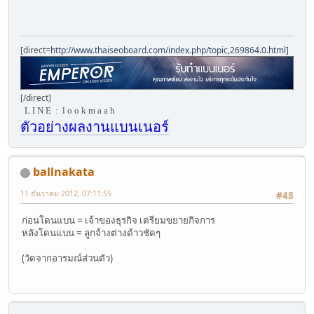
[direct=
http://www.thaiseoboard.com/index.php/topic,269864.0.html
]
[/direct]
L I N E : l o o k m a a h
ตัวอย่างผลงานแบนเนอร์
ballnakata
11 ธันวาคม 2012, 07:11:55
#48
ก่อนโดนแบน = เจ้าของธุรกิจ เตรียมขยายกิจการ
หลังโดนแบน = ลูกจ้างต่างด้าวชัดๆ
(วัดจากอารมณ์ส่วนตัว)