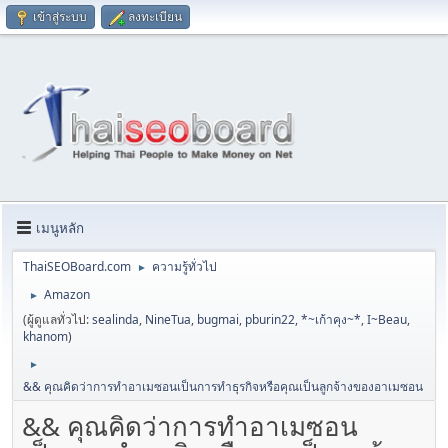
เข้าสู่ระบบ
ลงทะเบียน
เมนูหลัก
ThaiSEOBoard.com
ความรู้ทั่วไป
►
Amazon
►
(ผู้ดูแลทั่วไป:
sealinda
,
NineTua
,
bugmai
,
pburin22
,
*~เก้าคุง~*
,
I~Beau
,
khanom
)
►
&& คุณคิดว่าการทำอาเมซอนเป็นการทำธุรกิจหรือคุณเป็นลูกจ้างของอาเมซอน
&& คุณคิดว่าการทำอาเมซอน