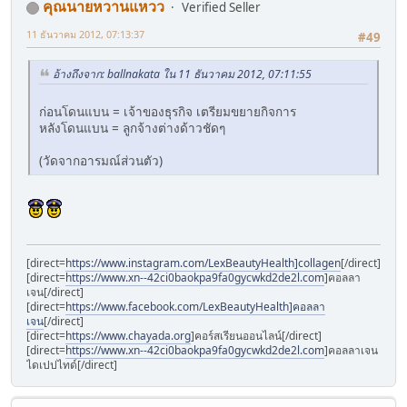
คุณนายหวานแหวว
Verified Seller
11 ธันวาคม 2012, 07:13:37
#49
อ้างถึงจาก: ballnakata ใน 11 ธันวาคม 2012, 07:11:55
ก่อนโดนแบน = เจ้าของธุรกิจ เตรียมขยายกิจการ
หลังโดนแบน = ลูกจ้างต่างด้าวชัดๆ
(วัดจากอารมณ์ส่วนตัว)
[direct=
https://www.instagram.com/LexBeautyHealth]collagen
[/direct]
[direct=
https://www.xn--42ci0baokpa9fa0gycwkd2de2l.com
]คอลลา
เจน[/direct]
[direct=
https://www.facebook.com/LexBeautyHealth]คอลลา
เจน
[/direct]
[direct=
https://www.chayada.org
]คอร์สเรียนออนไลน์[/direct]
[direct=
https://www.xn--42ci0baokpa9fa0gycwkd2de2l.com
]คอลลาเจน
ไดเปปไทด์[/direct]