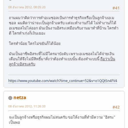
08 ธันวาคม 2012, 08:05:20
#41
ถามผมว่าคิดว่าการทำอเมซอลเป้นการทำธุรกิจหรือเป็นลูกจ้างอเม
ซอล ผมคิดว่าน่าจะเป็นลูกจ้างครับ แต่จะทำงานก้ได้ ไม่ทำงานก็ได้
อเมซอลไม่ไล่ออก มันเป้นงานอิสระเหมือนรับงานมาทำที่บ้าน ใครทำ
ดี ใครทำเก่งก็เงินเยอะ
ใครทำน้อย ใครไม่ขยันก็ได้น้อย
มันเป็นอาชีพอิสระที่ไม่มีใครมาบังคับ เพราะอเมซอลไม่ได้จ่ายเงิน
เดือนให้จึงไม่มีสิทธิ์มาสั่งว่าต้องทำแบบนั้น ต้องทำแบบนี้
ถือว่าเป็น
ลูกจ้างอิสระครับ
https://www.youtube.com/watch?time_continue=52&v=o1QQtSn4FV4
netza
08 ธันวาคม 2012, 11:26:33
#42
จะเป็นลูกจ้างหรือธุรกิจผมไม่สนครับ ขอให้งานที่ทำมีความ "อิสระ"
เป็นพอ