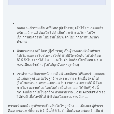
ก่อนคุณเข้าร่วมเป็น Affiliate (ผู้เข้าร่วม) เค้าให้อ่านก่อนแล้ว
ครับ ... ถ้าคุณไม่พอใจ ไม่จำเป็นต้องเข้าร่วมใดๆ ไม่ใช่
เป็นการสมัครงาน ไม่มีรายได้ประจำ ไม่มีการกำหนดเวลา
ทำงาน
ลักษณะของ Affiliate (ผู้เข้าร่วม) เป็นผู้วางแผนนำสินค้ามา
โปรโมทเอง จะโปรโมทอะไรก็ได้ไม่มีใครบังคับ ไม่โปรโมท
ก็ได้ ถ้าไม่อยากได้เงิน ... และไม่จำเป็นต้องโปรโมทแค่ อเม
ซอนเพียงเจ้าเดียว (ไม่ได้ผูกมัดแบบลูกจ้าง)
เราทำงาน เป็นนายหน้าออนไลน์ แบบอิสระ(ฟรีแลนซ์ แบบคอม
เม้นต์บนพูด) แต่ไม่ใช่ลูกจ้าง เพราะเราจะเลิกเมื่อไหร่ก็ได้
(ไม่ใช่เฉพาะอเมซอนแบนนะครับ เราแบนอเมซอนก็ได้ โดย
การไม่ร่วมงานด้วย โดยไม่ต้องยื่นใบลาออกได้ทันที) ข้อนี้
ชัดเจนคือเราไม่ใช่ลูกจ้าง ท่านสามารถ Close Account ตัวเอง
ได้ทันที เมื่อไหร่ก็ได้ ถ้าไม่พอใจจะร่วมงานด้วย ...
ความเห็นผมคือ ธุรกิจส่วนตัวครับ ไม่ใช่ลูกจ้าง .... เพียงแต่คู่ค้าเรา
คืออเมซอน แค่นั้นเอง (เจ้าอื่นก็ได้ ไม่จำเป็นต้องอเมซอนเจ้าเดียว)