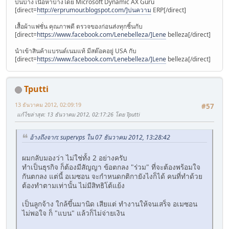
บ่นบ้าง เนื้อหาบ้างโดย Microsoft Dynamic AX Guru
[direct=
http://erprumour.blogspot.com/]บ่นความ
ERP[/direct]
เสื้อผ้าแฟชั่น คุณภาพดี ตรวจของก่อนส่งทุกชิ้นกับ
[direct=
https://www.facebook.com/Lenebelleza/]Lene
belleza[/direct]
นำเข้าสินค้าแบรนด์เนมแท้ มีสต๊อคอยู่ USA กับ
[direct=
https://www.facebook.com/Lenebelleza/]Lene
belleza[/direct]
Tputti
13 ธันวาคม 2012, 02:09:19
#57
แก้ไขล่าสุด
: 13 ธันวาคม 2012, 02:17:26 โดย Tputti
อ้างถึงจาก: supervps ใน 07 ธันวาคม 2012, 13:28:42
ผมกลับมองว่า ไม่ใช่ทั้ง 2 อย่างครับ
ทำเป็นธุรกิจ ก็ต้องมีสัญญา ข้อตกลง "ร่วม" ที่จะต้องพร้อมใจ
กันตกลง แต่นี้ อเมซอน จะกำหนดกติกายังไงก็ได้ คนที่ทำด้วย
ต้องทำตามเท่านั้น ไม่มีสิทธิโต้แย้ง
เป็นลูกจ้าง ใกล้ขึ้นมานิด เสียแต่ ทำงานให้จนเสร็จ อเมซอน
ไม่พอใจ ก็ "แบน" แล้วก็ไม่จ่ายเงิน