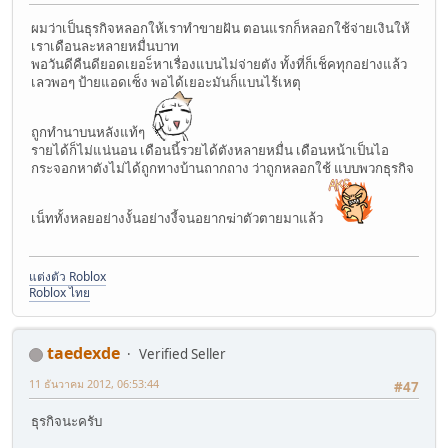
ผมว่าเป็นธุรกิจหลอกให้เราทำขายฝัน ตอนแรกก็หลอกใช้จ่ายเงินให้
เราเดือนละหลายหมื่นบาท
พอวันดีคืนดียอดเยอะ็หาเรื่องแบนไม่จ่ายตัง ทั้งที่ก็เช็คทุกอย่างแล้ว
เลวพอๆ ป้ายแอดเซ็ง พอได้เยอะมันก็แบนไร้เหตุ
ถูกทำนาบนหลังแท้ๆ
รายได้ก็ไม่แน่นอน เดือนนี้รวยได้ตังหลายหมื่น เดือนหน้าเป็นไอ
กระจอกหาตังไม่ได้ถูกทางบ้านถากถาง ว่าถูกหลอกใช้ แบบพวกธุรกิจ
เน็ททั้งหลยอย่างงั้นอย่างงี้จนอยากฆ่าตัวตายมาแล้ว
แต่งตัว Roblox
Roblox ไทย
taedexde
Verified Seller
11 ธันวาคม 2012, 06:53:44
#47
ธุรกิจนะครับ