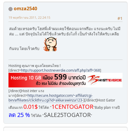
omza2540
19 พฤศจิกายน 2011, 22:24:15
#1
ล่มด้วยเหรอครับ โฮสพี่เค้าผมเคยใช้ตอนแจกฟรีอะ แรงนะครับ ไม่มี
ล่ม ... แต่ ปัจจุบันไม่ได้ใช้แล้วครับ ยังไงก็ เป็นกำลังใจให้ครับ เคลีย
กันจบ โดยเร็วครับ
Hosting คุณภาพ ดูแลโดยคนไทย !
[direct=
http://support.hostneverdie.com/aff.php?aff=368
]
[/direct]Host inter แรง
มาก[direct=
http://secure.hostgator.com/~affiliat/cgi-
bin/affiliates/clickthru.cgi?id=akkarawinza123-
]
[/direct]Host Gator
0.01$
1CENTOGATOR
เดือนแรก
ใช้โค้ด "
"Baby plan รายปี
ลด 25 %
SALE25TOGATOR
ใช้โค้ด "
"