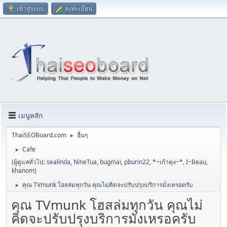
เข้าสู่ระบบ
ลงทะเบียน
เมนูหลัก
ThaiSEOBoard.com
อื่นๆ
►
Cafe
►
(ผู้ดูแลทั่วไป:
sealinda
,
NineTua
,
bugmai
,
pburin22
,
*~เก้าคุง~*
,
I~Beau
,
khanom
)
คุณ TVmunk โฮสล่มทุกวัน คุณไม่คิดจะปรับปรุงบริการมั่งเหรอครับ
►
คุณ TVmunk โฮสล่มทุกวัน คุณไม่
คิดจะปรับปรุงบริการมั่งเหรอครับ