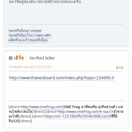
ผมใช้อยู่สองอัน เป็นโฮสต์ไทยไม่ล่มนะครับ
ของพรีเมี่ยมยางหยอด
ของพรีเมี่ยม
โรงงานพลาสติก
ผลิตที่รองแก้ว
ของพรีเมี่ยม
เอิร์ธ
Verified Seller
19 พฤศจิกายน 2011, 23:31:24
#16
http://www.thaiseoboard.com/index.php?topic=234890.0
[direct=
http://www.smefrog.com/
]
SME Frog อาชีพเสริม ธุรกิจส่วนตัว แฟ
รนไชส์น่าสนใจ
[/direct] [direct=
http://www.smefrog.com/ขายอะไรดี
]
ขาย
อะไรดี
[/direct] [direct=
https://xn--123-5klo9fvch5nbc9t0b.com/
]
ซีรี่ย์
จีน123
[/direct]