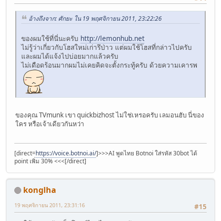
อ้างถึงจาก: ศักยะ ใน 19 พฤศจิกายน 2011, 23:22:26
ของผมใช้ที่นี่นะครับ
http://lemonhub.net
ไม่รู้ว่าเกี่ยวกับโฮสใหม่เก่ารึป่าว แต่ผมใช้โฮสที่กล่าวไปครับ
และผมได้แจ้งไปบ่อยมากแล้วครับ
ไม่เดือดร้อนมากผมไม่เคยคิดจะตั้งกระทู้ครับ ด้วยความเคารพ
ของคุณ TVmunk เขา quickbizhost ไม่ใช่เหรอครับ เลมอนฮับ นี่ของ
ใคร หรือเจ้าเดียวกันหว่า
[direct=
https://voice.botnoi.ai/
]>>>AI พูดไทย Botnoi ใส่รหัส 30bot ได้
point เพิ่ม 30% <<<[/direct]
konglha
19 พฤศจิกายน 2011, 23:31:16
#15