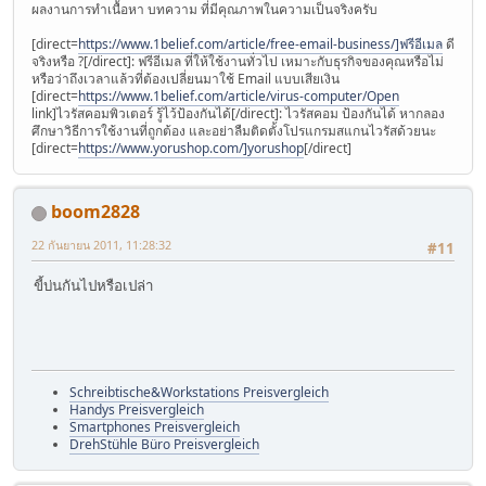
ผลงานการทำเนื้อหา บทความ ที่มีคุณภาพในความเป็นจริงครับ
[direct=
https://www.1belief.com/article/free-email-business/]ฟรีอีเมล
ดี
จริงหรือ ?[/direct]: ฟรีอีเมล ที่ให้ใช้งานทั่วไป เหมาะกับธุรกิจของคุณหรือไม่
หรือว่าถึงเวลาแล้วที่ต้องเปลี่ยนมาใช้ Email แบบเสียเงิน
[direct=
https://www.1belief.com/article/virus-computer/Open
link]ไวรัสคอมพิวเตอร์ รู้ไว้ป้องกันได้[/direct]: ไวรัสคอม ป้องกันได้ หากลอง
ศึกษาวิธีการใช้งานที่ถูกต้อง และอย่าลืมติดตั้งโปรแกรมสแกนไวรัสด้วยนะ
[direct=
https://www.yorushop.com/]yorushop
[/direct]
boom2828
22 กันยายน 2011, 11:28:32
#11
ขี้บ่นกันไปหรือเปล่า
Schreibtische&Workstations Preisvergleich
Handys Preisvergleich
Smartphones Preisvergleich
DrehStühle Büro Preisvergleich