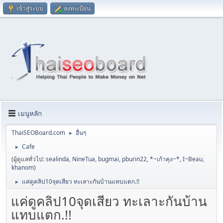
เข้าสู่ระบบ
ลงทะเบียน
เมนูหลัก
ThaiSEOBoard.com
อื่นๆ
►
Cafe
►
(ผู้ดูแลทั่วไป:
sealinda
,
NineTua
,
bugmai
,
pburin22
,
*~เก้าคุง~*
,
I~Beau
,
khanom
)
แค่ดูคลิป10จุดเสียว ทะเลาะกันบ้านแทบแตก.!!
►
แค่ดูคลิป10จุดเสียว ทะเลาะกันบ้าน
แทบแตก.!!