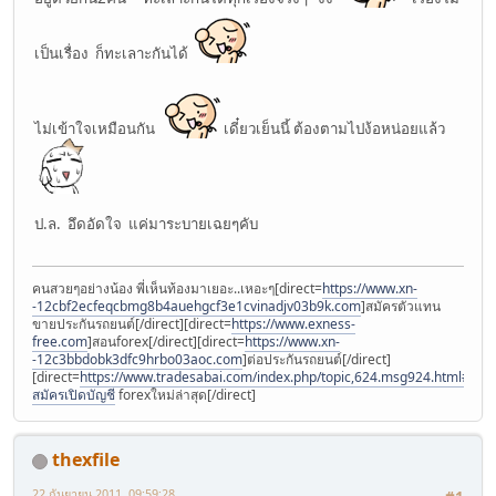
เป็นเรื่อง ก็ทะเลาะกันได้
ไม่เข้าใจเหมือนกัน
เดี๋ยวเย็นนี้ ต้องตามไปง้อหน่อยแล้ว
ป.ล. อึดอัดใจ แค่มาระบายเฉยๆคับ
คนสวยๆอย่างน้อง พี่เห็นท้องมาเยอะ..เหอะๆ[direct=
https://www.xn-
-12cbf2ecfeqcbmg8b4auehgcf3e1cvinadjv03b9k.com
]สมัครตัวแทน
ขายประกันรถยนต์[/direct][direct=
https://www.exness-
free.com
]สอนforex[/direct][direct=
https://www.xn-
-12c3bbdobk3dfc9hrbo03aoc.com
]ต่อประกันรถยนต์[/direct]
[direct=
https://www.tradesabai.com/index.php/topic,624.msg924.html#msg9
สมัครเปิดบัญชี
forexใหม่ล่าสุด[/direct]
thexfile
22 กันยายน 2011, 09:59:28