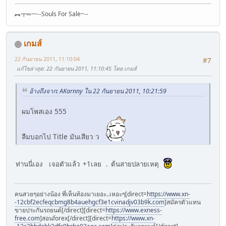
︻┳═一--Souls For Sale~--
เกมส์
22 กันยายน 2011, 11:10:04
#7
แก้ไขล่าสุด
: 22 กันยายน 2011, 11:10:45 โดย เกมส์
อ้างถึงจาก: AKarnny ใน 22 กันยายน 2011, 10:21:59
ผมโพสเอง 555
ลืมบอกไป Title มันเสียว ว
ท่านนี่เอง เจอตัวแล้ว +1เลย . ต้นสายปลายเหตุ
คนสวยๆอย่างน้อง พี่เห็นท้องมาเยอะ..เหอะๆ[direct=
https://www.xn-
-12cbf2ecfeqcbmg8b4auehgcf3e1cvinadjv03b9k.com
]สมัครตัวแทน
ขายประกันรถยนต์[/direct][direct=
https://www.exness-
free.com
]สอนforex[/direct][direct=
https://www.xn-