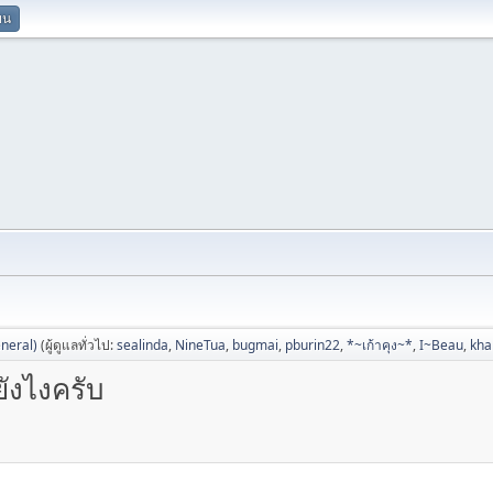
ยน
neral)
(ผู้ดูแลทั่วไป:
sealinda
,
NineTua
,
bugmai
,
pburin22
,
*~เก้าคุง~*
,
I~Beau
,
kh
ยังไงครับ