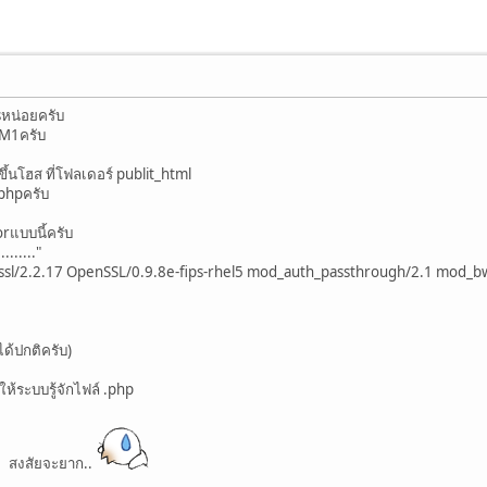
sหน่อยครับ
M1ครับ
ึ้นโฮส ที่โฟลเดอร์ publit_html
.phpครับ
orแบบนี้ครับ
......."
ssl/2.2.17 OpenSSL/0.9.8e-fips-rhel5 mod_auth_passthrough/2.1 mod_bw
ได้ปกติครับ)
ให้ระบบรู้จักไฟล์ .php
บ สงสัยจะยาก..