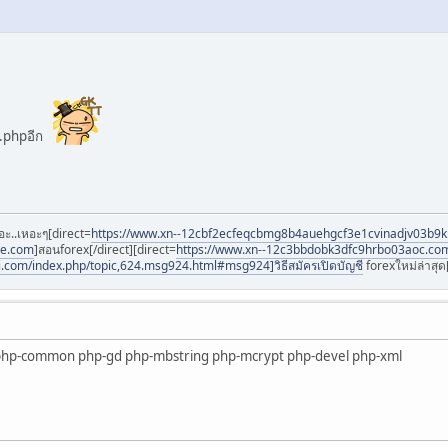
า.phpอีก
อะ..เหอะๆ[direct=
https://www.xn--12cbf2ecfeqcbmg8b4auehgcf3e1cvinadjv03b9
ee.com
]สอนforex[/direct][direct=
https://www.xn--12c3bbdobk3dfc9hrbo03aoc.co
i.com/index.php/topic,624.msg924.html#msg924]วิธีสมัครเปิดบัญชี
forexใหม่ล่าสุด[
 php-common php-gd php-mbstring php-mcrypt php-devel php-xml