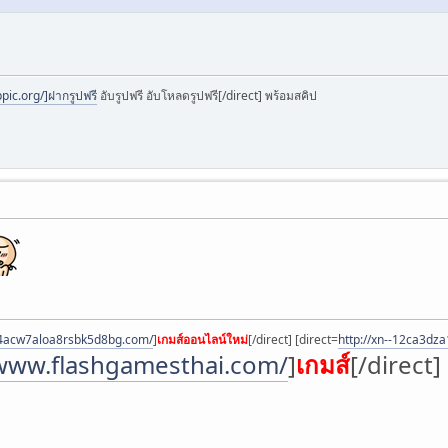
pic.org/]ฝากรูปฟรี
อับรูปฟรี อับโหลดรูปฟรี[/direct] พร้อมสคิป
a4acw7aloa8rsbk5d8bg.com/
]
เกมส์ออนไลน์ใหม่
[/direct] [direct=
http://xn--12ca3dz
/www.flashgamesthai.com/
]
เกมส์
[/direct]