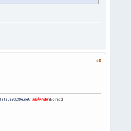
#8
a1a1a5a9d2f9e.net/
]
เกมส์ตกปลา
[/direct]