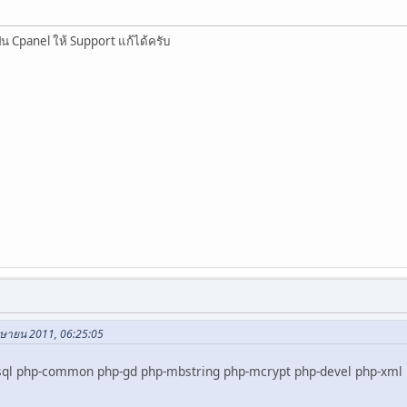
็น Cpanel ให้ Support แก้ได้ครับ
เมษายน 2011, 06:25:05
sql php-common php-gd php-mbstring php-mcrypt php-devel php-xml