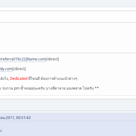
/referral/76c22]Name.com
[/direct]
ddy.com
[/direct]
ยังไง,
Dedicated
ที่ไหนดี ต้องการคำแนะนำต่างๆ
ตอบ รบกวน pm ซ้ำหน่อยนะครับ บางทีตาลาย มองพลาด ไปครับ **
ษายน 2011, 00:51:43
บ