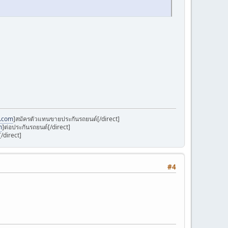
k.com
]สมัครตัวแทนขายประกันรถยนต์[/direct]
m
]ต่อประกันรถยนต์[/direct]
/direct]
#4