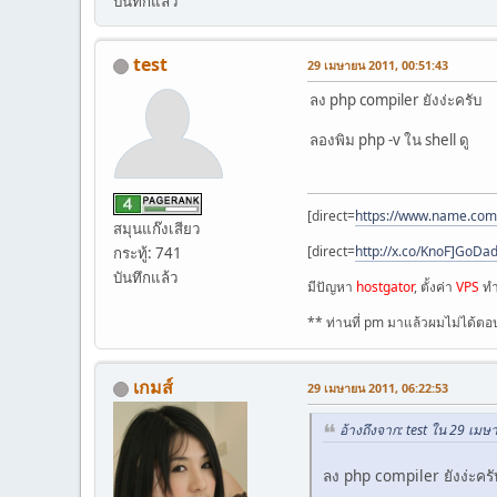
บันทึกแล้ว
test
29 เมษายน 2011, 00:51:43
ลง php compiler ยังง่ะครับ
ลองพิม php -v ใน shell ดู
[direct=
https://www.name.com
สมุนแก๊งเสียว
[direct=
http://x.co/KnoF]GoDa
กระทู้: 741
บันทึกแล้ว
มีปัญหา
hostgator
, ตั้งค่า
VPS
ทำ
** ท่านที่ pm มาแล้วผมไม่ได้
เกมส์
29 เมษายน 2011, 06:22:53
อ้างถึงจาก: test ใน 29 เม
ลง php compiler ยังง่ะครั