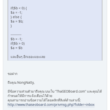
if($b < 0) {
$a = -1;
} else {
$a = $b;
}
-----------
$b = -1;
if($b > 0)
$a = $b
และอื่นๆ อีกเยอะแยะเลย
ขอฝาก
ถึงคุณ NongNatty,
มีข้อความส่วนตัวมาถึงคุณ บนเว็บ "ThaiSEOBoard.com" และคุณได้
กำหนดให้มีการแจ้งเตือนไว้ด้วย
คุณสามารถอ่านข้อความได้โดยคลิกที่ลิงค์ด้านล่างนี้:
http://www.thaiseoboard.com/privmsg.php?folder=inbox