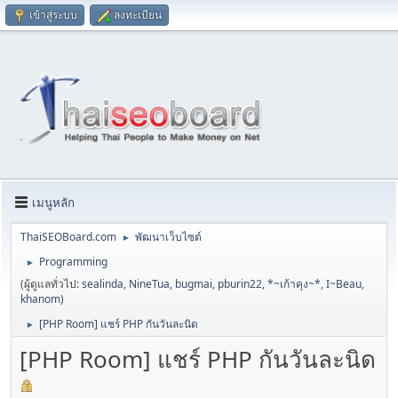
เข้าสู่ระบบ
ลงทะเบียน
เมนูหลัก
ThaiSEOBoard.com
พัฒนาเว็บไซต์
►
Programming
►
(ผู้ดูแลทั่วไป:
sealinda
,
NineTua
,
bugmai
,
pburin22
,
*~เก้าคุง~*
,
I~Beau
,
khanom
)
[PHP Room] แชร์ PHP กันวันละนิด
►
[PHP Room] แชร์ PHP กันวันละนิด