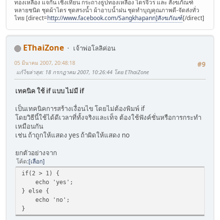
ทองเหลือง แจกัน เชิงเทียน กระถางธูปทองเหลือง ไตรจีวร และ สังฆภัณฑ์
หลายชนิด ชุดผ้าไตร ชุดสรงน้ำ ผ้าอาบน้ำฝน ชุดทำบุญคุณภาพดี-จัดส่งทั่ว
ไทย [direct=
http://www.facebook.com/Sangkhapann]สังฆภัณฑ์
[/direct]
EThaiZone
เจ้าพ่อโลลิค่อน
05 มีนาคม 2007, 20:48:18
#9
แก้ไขล่าสุด
: 18 กรกฎาคม 2007, 10:26:44 โดย EThaiZone
เทคนิค ใช้ if แบบ ไม่มี if
เป็นเทคนิคการสร้างเงื่อนไข โดยไม่ต้องพิมพ์ if
โดยวิธีนี้ใช้ได้ดีเวลาที่ทั้งจริงและเท็จ ต้องใช้ฟังค์ชั่นหรือการกระทำ
เหมือนกัน
เช่น ถ้าถูกให้แสดง yes ถ้าผิดให้แสดง no
ยกตัวอย่างจาก
โค้ด
เลือก
if(2 > 1) {
echo 'yes';
} else {
echo 'no';
}