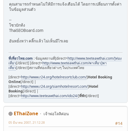
คุณสามารถกำหนดไม่ให้มีการแจ้งเตือนได้ โดยการเปลี่ยนการตั้งค่า
ในข้อมูลส่วนตัว
--
โซวบักท้ง
ThaiSEOBoard.com
อันหยั๋งหว่า คลิ๊กแล้ว ไม่เห็นมีไรเลย
ที่เที่ยวไทย.com
: ข้อมูลสถานที่[direct=
http://www.teeteawthai.com/]ท่อง
เที่ยว
[/direct] [direct=
http://www.teeteawthai.com/พาเที่ยว]พา
เที่ยว
[/direct]สถานที่ท่องเที่ยวต่างๆ ในประเทศไทย
[direct=
http://www.r24.org/hotelresortclub.com/
]
Hotel Booking
Online
[/direct] |
[direct=
http://www.r24.org/siamhotelresort.com/
]
Hotel
Booking
[/direct] |
[direct=
http://www.teeteawthai.com/ido24/
]
ที่พัก
[/direct]
EThaiZone
เจ้าพ่อโลลิค่อน
05 มีนาคม 2007, 21:12:28
#14