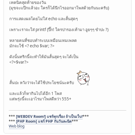
เทคนิคสุดท้ายของวัน
(มุขจะแป๊กแล้วอะ ใครก็ได้นึกไรออกมาโพสด้วยกันนะครับ)
การแสดงผลโดยไม่ใส่ echo และสั้นสุดๆ
เพราะเราจะใส่ printf (ปึ๊ก! ใครปารองเท้ามา อูยๆๆ ขำปะ ?)
หลายคนที่ชอบทำระบบเหมือนเทมเพลต
มักจะใช้ <? echo $var; ?>
ดังนั้นทริกนี้จะทำให้มันสั้นสุดๆ จะได้เป็น
<?=$var?>
สั้นปะ หวังว่าจะได้ใช้ประโยชน์นะครับ
และแล้วก็หากินไปได้อีก 1 โพส
แต่พรุ่งนี้จะเอาไรมาโพสดีหว่า 555+
***
[WEBDEV Room!] แชร์ทุกเรื่อง ถ้าเป็นเว็บ!
***
***
[PHP Room] แชร์ PHP กันวันละนิด
***
Web blog