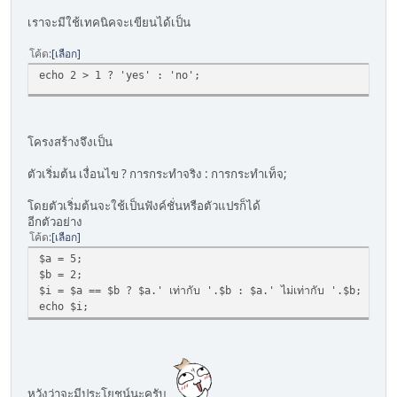
เราจะมีใช้เทคนิคจะเขียนได้เป็น
โค้ด
เลือก
echo 2 > 1 ? 'yes' : 'no';
โครงสร้างจึงเป็น
ตัวเริ่มต้น เงื่อนไข ? การกระทำจริง : การกระทำเท็จ;
โดยตัวเริ่มต้นจะใช้เป็นฟังค์ชั่นหรือตัวแปรก็ได้
อีกตัวอย่าง
โค้ด
เลือก
$a = 5;
$b = 2;
$i = $a == $b ? $a.' เท่ากับ '.$b : $a.' ไม่เท่ากับ '.$b;
echo $i;
หวังว่าจะมีประโยชน์นะครับ