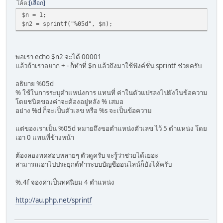
โค้ด
เลือก
$n = 1;
$n2 = sprintf("%05d", $n);
พอเรา echo $n2 จะได้ 00001
แล้วถ้าเราอยาก + - ก็ทำที่ $n แล้วถึงมาใช้ฟังค์ชั่น sprintf ช่วยครับ
อธิบาย %05d
% ใช้ในการระบุตำแหน่งการ แทนที่ ค่าในตัวแปรลงไปยังในข้อความ
โดยชนิดของค่าจะต้องอยู่หลัง % เสมอ
อย่าง %d ก็จะเป็นตัวเลข หรือ %s จะเป็นข้อความ
แต่ของเราเป็น %05d หมายถึงขอตำแหน่งตัวเลข ไว้ 5 ตำแหน่ง โดย
เอา 0 แทนที่ข้างหน้า
ต้องลองทดสอบหลายๆ ตัวดูครับ จะรู้ว่าช่วยได้เยอะ
สามารถเอาไปประยุกต์ทำระบบบัญชีออนไลน์ก็ยังได้ครับ
%.4f จองค่าเป็นทศนิยม 4 ตำแหน่ง
http://au.php.net/sprintf