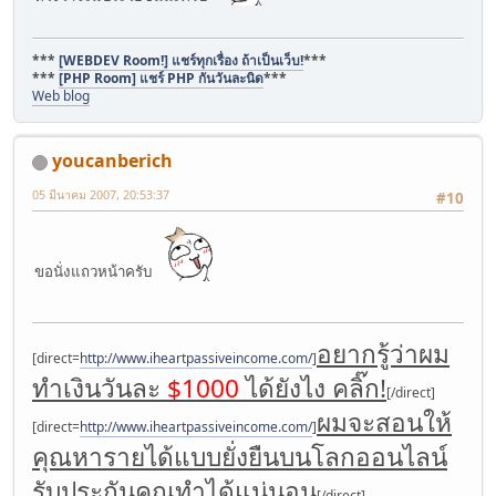
***
[WEBDEV Room!] แชร์ทุกเรื่อง ถ้าเป็นเว็บ!
***
***
[PHP Room] แชร์ PHP กันวันละนิด
***
Web blog
youcanberich
05 มีนาคม 2007, 20:53:37
#10
ขอนั่งแถวหน้าครับ
อยากรู้ว่าผม
[direct=
http://www.iheartpassiveincome.com/
]
ทำเงินวันละ
$1000
ได้ยังไง คลิ๊ก!
[/direct]
ผมจะสอนให้
[direct=
http://www.iheartpassiveincome.com/
]
คุณหารายได้แบบยั่งยืนบนโลกออนไลน์
รับประกันคุณทำได้แน่นอน
[/direct]