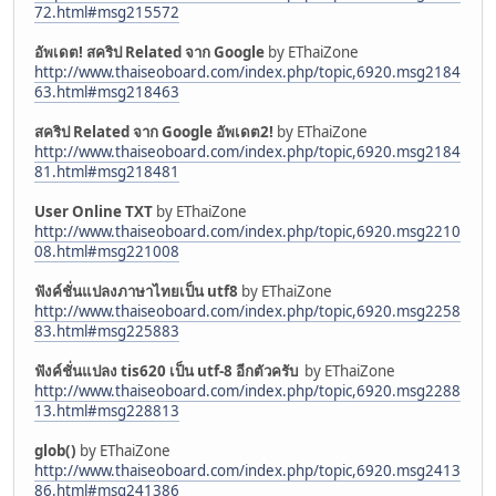
72.html#msg215572
อัพเดต! สคริป Related จาก Google
by EThaiZone
http://www.thaiseoboard.com/index.php/topic,6920.msg2184
63.html#msg218463
สคริป Related จาก Google อัพเดต2!
by EThaiZone
http://www.thaiseoboard.com/index.php/topic,6920.msg2184
81.html#msg218481
User Online TXT
by EThaiZone
http://www.thaiseoboard.com/index.php/topic,6920.msg2210
08.html#msg221008
ฟังค์ชั่นแปลงภาษาไทยเป็น utf8
by EThaiZone
http://www.thaiseoboard.com/index.php/topic,6920.msg2258
83.html#msg225883
ฟังค์ชั่นแปลง tis620 เป็น utf-8 อีกตัวครับ
by EThaiZone
http://www.thaiseoboard.com/index.php/topic,6920.msg2288
13.html#msg228813
glob()
by EThaiZone
http://www.thaiseoboard.com/index.php/topic,6920.msg2413
86.html#msg241386