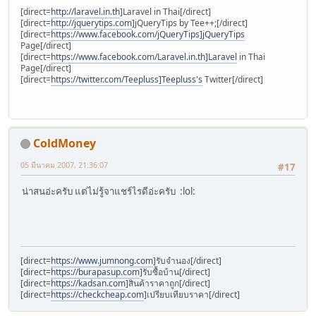
[direct=
http://laravel.in.th
]Laravel in Thai[/direct]
[direct=
http://jquerytips.com
]jQueryTips by Tee++;[/direct]
[direct=
https://www.facebook.com/jQueryTips]jQueryTips
Page[/direct]
[direct=
https://www.facebook.com/Laravel.in.th]Laravel
in Thai
Page[/direct]
[direct=
https://twitter.com/Teepluss]Teepluss's
Twitter[/direct]
ColdMoney
05 มีนาคม 2007, 21:36:07
#17
น่าสนอ่ะครับ แต่ไม่รู้จาแชร์ไรดีอ่ะครับ :lol:
[direct=
https://www.jumnong.com
]รับจำนอง[/direct]
[direct=
https://burapasup.com
]รับซื้อบ้าน[/direct]
[direct=
https://kadsan.com
]สินค้าราคาถูก[/direct]
[direct=
https://checkcheap.com
]เปรียบเทียบราคา[/direct]