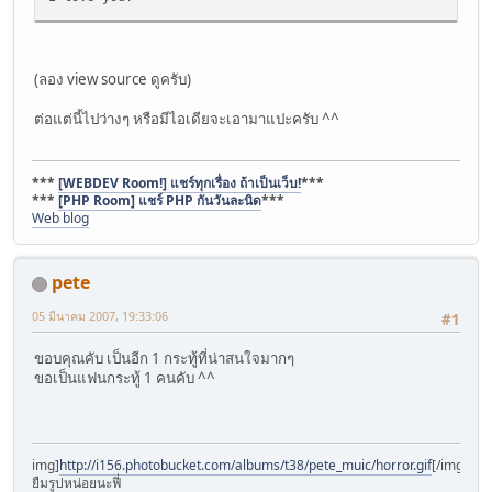
(ลอง view source ดูครับ)
ต่อแต่นี้ไปว่างๆ หรือมีไอเดียจะเอามาแปะครับ ^^
***
[WEBDEV Room!] แชร์ทุกเรื่อง ถ้าเป็นเว็บ!
***
***
[PHP Room] แชร์ PHP กันวันละนิด
***
Web blog
pete
05 มีนาคม 2007, 19:33:06
#1
ขอบคุณคับ เป็นอีก 1 กระทู้ที่น่าสนใจมากๆ
ขอเป็นแฟนกระทู้ 1 คนคับ ^^
img]
http://i156.photobucket.com/albums/t38/pete_muic/horror.gif
[/img]
ยืมรูปหน่อยนะฟี่