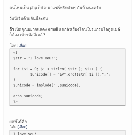
คนไหนเป็น php ก็ช่วยมาแชร์ทริกต่างๆ กันบ้างนะครับ
วันนี้เริ่มด้วยอันนี้ละกัน
ถ้า
เปิดคุณอยากแสดง email แต่กลัวเรื่องโดนโปรแกรมไล่ดูดเมล์
ก็ต้อง เข้ารหัสอีเมล์ ?
โค้ด
เลือก
<?
$str = "I love you!";
for ($i = 0; $i < strlen( $str ); $i++ ) {
$unicode[] = "&#".ord($str[ $i ]).";";
}
$unicode = implode("",$unicode);
echo $unicode;
?>
ผลที่ได้คือ
โค้ด
เลือก
I love you!