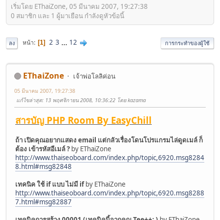
เริ่มโดย EThaiZone, 05 มีนาคม 2007, 19:27:38
0 สมาชิก และ 1 ผู้มาเยือน กำลังดูหัวข้อนี้
2
3
...
12
หน้า
1
ลง
การกระทำของผู้ใช้
EThaiZone
เจ้าพ่อโลลิค่อน
05 มีนาคม 2007, 19:27:38
แก้ไขล่าสุด
: 13 พฤศจิกายน 2008, 10:36:22 โดย kazama
สารบัญ PHP Room By EasyChill
ถ้า เปิดคุณอยากแสดง email แต่กลัวเรื่องโดนโปรแกรมไล่ดูดเมล์ ก็
ต้อง เข้ารหัสอีเมล์ ?
by EThaiZone
http://www.thaiseoboard.com/index.php/topic,6920.msg8284
8.html#msg82848
เทคนิค ใช้ if แบบ ไม่มี if
by EThaiZone
http://www.thaiseoboard.com/index.php/topic,6920.msg8288
7.html#msg82887
เทคนิคการสร้าง 00001 (เทคนิคนี้จากคุณ Tee++; )
by EThaiZone