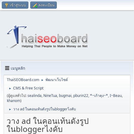
เข้าสู่ระบบ
ลงทะเบียน
เมนูหลัก
ThaiSEOBoard.com
พัฒนาเว็บไซต์
►
CMS & Free Script
►
(ผู้ดูแลทั่วไป:
sealinda
,
NineTua
,
bugmai
,
pburin22
,
*~เก้าคุง~*
,
I~Beau
,
khanom
)
วาง ad ในคอนเท้นดังรูปในbloggerไงคับ
►
วาง ad ในคอนเท้นดังรูป
ในbloggerไงคับ