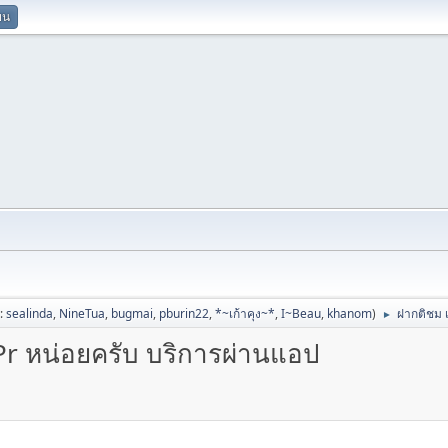
ยน
ป:
sealinda
,
NineTua
,
bugmai
,
pburin22
,
*~เก้าคุง~*
,
I~Beau
,
khanom
)
ฝากติชม 
►
Pr หน่อยครับ บริการผ่านแอป