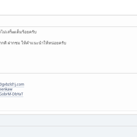
ังไม่เสร็๗เต็มร้อยครับ
น ฝากติ ฝากชม ให้คำแนะนำให้หน่อยครับ
0gvbzld1j.com
reenkaw
VqGobrM-DbYaT