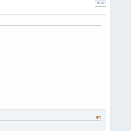
พิมพ์
#1