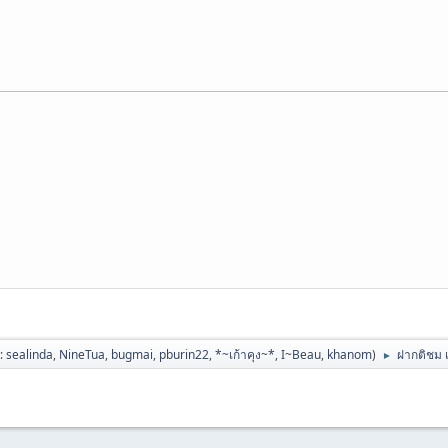
ป:
sealinda
,
NineTua
,
bugmai
,
pburin22
,
*~เก้าคุง~*
,
I~Beau
,
khanom
)
ฝากติชม 
►