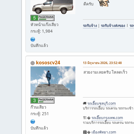
ดีครับ
หัวหน้าแก๊งเสียว
รถรับจ้าง
|
รถรับจ้างส่งของ
l
รถ
กระทู้: 1,984
บันทึกแล้ว
kososcv24
13 มิถุนายน 2026, 23:52:48
สวยงามเลยครับ โหลดเร็ว
🚚
รถเฮี๊ยบชลบุรี.com
ก๊วนเสียว
บริการรถเฮี๊ยบ รถเครน รถกระเช้า
กระทู้: 251
🏗�
รถเฮี๊ยบกรุงเทพ.com
รวมบริการรถเฮี๊ยบ รถเครน รถกระ
บันทึกแล้ว
🏙�
เมืองพัทยา.com