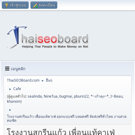
เข้าสู่ระบบ
ลงทะเบียน
เมนูหลัก
ThaiSEOBoard.com
อื่นๆ
►
Cafe
►
(ผู้ดูแลทั่วไป:
sealinda
,
NineTua
,
bugmai
,
pburin22
,
*~เก้าคุง~*
,
I~Beau
,
khanom
)
►
โรงงานสกรีนแก้ว เพื่อนแท้คาเฟ่ ออกแบบฟรี บลอคฟรี จัดส่งฟรีทั่วไทย งานสวย
คมชัด
โรงงานสกรีนแก้ว เพื่อนแท้คาเฟ่