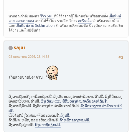
หากคุณกำลังมองหา
รีวิว SKT
ที่มีรีวิวจากผู้ใช้งานจริง หรืออยากสั่ง
เสื้อพิมพ์
ลาย ออกแบบเอง
แบบไม่ซ้ำใคร รวมถึงบริการ
สกรีนเสื้อ
สำหรับงานองค์กร
และ
เสื้อพิมพ์ลาย Sublimation
สำหรับงานสีสดคมชัด ปัจจุบันสามารถสั่งผลิต
ได้ง่ายและไม่มีขั้นต่ำ
sajai
08 พฤษภาคม 2026, 23:14:58
#3
เว็บสวยขายปังๆครับ
ລົງລາຍຊື່ອະສັງຫາລິມະຊັບຟຣີ. ລົງເຮືອນຂອງທ່ານສຳລັບຂາຍໄດ້ຟຣີ. ລົງທີ່ດິນຂອງ
ທ່ານສຳລັບຂາຍໄດ້ຟຣີ.
ລົງເຮືອນ ແລະ ທີ່ດິນຂອງທ່ານສຳລັບຂາຍໄດ້ຟຣີ.
ລົງລາຍຊື່ລົດຟຣີ. ລົງລົດຂອງທ່ານສຳລັບຂາຍໄດ້ຟຣີ.
ລົງລົດຂອງທ່ານສຳລັບຂາຍໄດ້
ຟຣີ.
ເວັບໄຊທ໌ລົງໂຄສະນາຈັດປະເພດຟຣີ.
ລົງຟຣີ.
ລົງທີ່ພັກ, ຫໍພັກ, ແລະ ເຮືອນເຊົ່າຟຣີ.
ລົງຫໍພັກຂອງທ່ານຟຣີ.
ລົງລາຍຊື່ວຽກຟຣີ.
ລົງລາຍຊື່ວຽກຟຣີ.