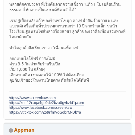
พลาสติกครบวงจร ที่เริ่มต้นจากความเชื่อว่า "แก้ว 1 ใบ เปลี่ยนร้าน
ธรรมดาให้กลายเป็นแบรนด์ที่คนจำได้"
เราอยู่เบื้องหลังแก้วของร้านชาไข่มุก คาเฟ่ น้ำปั่น ร้านกาแฟ และ
แบรนด์เครื่องดื่มทั่วประเทศมานานกว่า 10 ปี จากร้านเล็ก ๆ หน้า
โรงเรียน สู่แฟรนไชส์หลายร้อยสาขา ลูกค้าของเราคือเพื่อนร่วมทางที่
โตมาด้วยกัน
ทำไมลูกค้าถึงเรียกเราว่า "เพื่อนแท้คาเฟ่"
ออกแบบโลโก้ฟรี ถ้ายังไม่มี
ด่วน 3-5 วัน สำหรับร้านรีบเปิด
เริ่ม 1,000 ใบ กล้วยๆ
เสียจากผลิต เราเคลมให้ 100% ไม่ต้องเถียง
คุยกับเจ้าของโรงงานโดยตรง ตัดสินใจได้ทันที
https://www.screenkaw.com
https://xn--12caqa4gb9de2bza0gvbzld1j.com
https://www.facebook.com/screenkaw
https://vt.tiktok.com/ZS9rfmVqGobrM-DbYaT
Appman