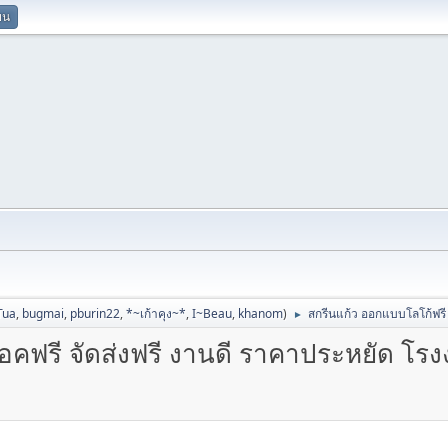
ยน
Tua
,
bugmai
,
pburin22
,
*~เก้าคุง~*
,
I~Beau
,
khanom
)
สกรีนแก้ว ออกแบบโลโก้ฟรี
►
คฟรี จัดส่งฟรี งานดี ราคาประหยัด โร