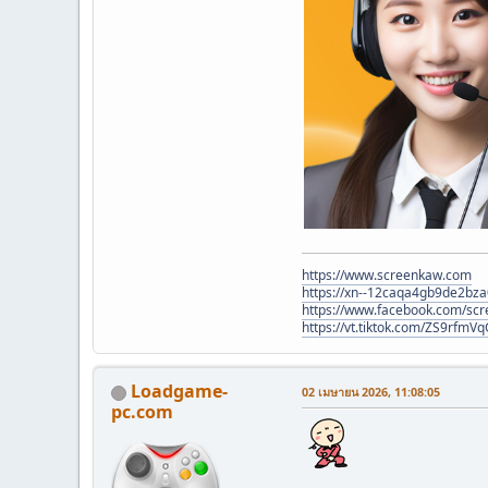
https://www.screenkaw.com
https://xn--12caqa4gb9de2bza
https://www.facebook.com/sc
https://vt.tiktok.com/ZS9rfm
Loadgame-
02 เมษายน 2026, 11:08:05
pc.com