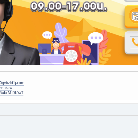
0gvbzld1j.com
reenkaw
VqGobrM-DbYaT