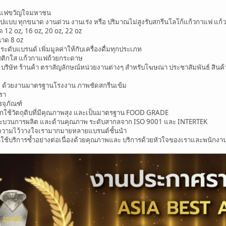
วกาแฟขวัญใจมหาชน
ูปแบบ ทุกขนาด งานด่วน งานเร่ง หรือ ปริมาณไม่สูงรับสกรีนโลโก้แก้วกาแฟ แก้วร
12 oz, 16 oz, 20 oz, 22 oz
าด 8 oz
กระดับแบรนด์ เพิ่มมูลค่าให้กับเครื่องดื่มทุกประเภท
ติกใส แก้วกาแฟถ้วยกระดาษ
ย บริษัท ร้านค้า ตราสัญลักษณ์หน่วยงานต่างๆ สำหรับโฆษณา ประชาสัมพันธ์ สินค
ค ด้วยงานมาตรฐานโรงงาน ภาพชัดสกรีนเข้ม
รา
รจุภัณฑ์
กใช้วัตถุดิบที่มีคุณภาพสุง และเป็นมาตรฐาน FOOD GRADE
ระบวนการผลิต และด้านคุณภาพ ระดับสากลจาก ISO 9001 และ INTERTEK
ห้ความไว้วางใจเรามากมายหลายแบรนด์ชั้นนำ
ช้บริการซ้ำอย่างต่อเนื่องด้วยคุณภาพและ บริการด้วยหัวใจของเราและพนักงา