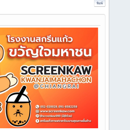
พิมพ์