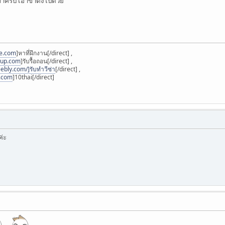
ขาครับ เอาขาตั้งไปด้วย
ee.com
]หาที่ฝึกงาน[/direct] ,
oup.com
]รับรื้อถอน[/direct] ,
ebly.com/]รับทำวีซ่า
[/direct] ,
i.com
]10thai[/direct]
่ะ