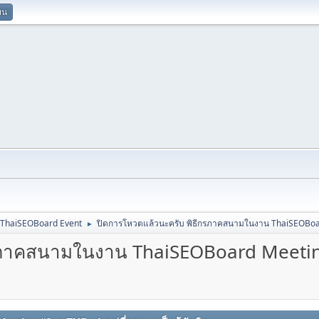
ยน
ThaiSEOBoard Event
ปิดการโหวตแล้วนะครับ พิธีกรภาคสนามในงาน ThaiSEOBoa
►
กรภาคสนามในงาน ThaiSEOBoard Meeti