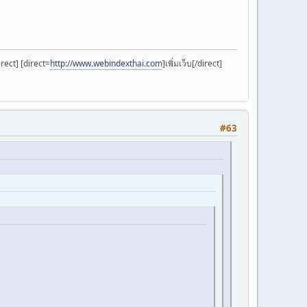
rect] [direct=
http://www.webindexthai.com
]เพิ่มเว็บ[/direct]
#63