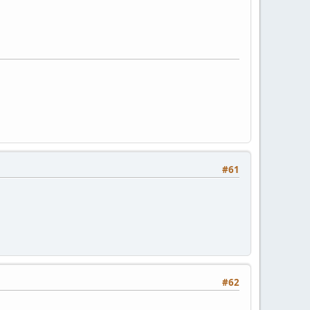
#61
#62