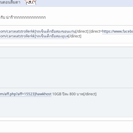
ดขึ้นตอนลืมตา
าครับ น่าร้ากกกกกกกกกกกกก
om/carseatstrollerkk]รถเข็นเด็กมือสองขอนแก่น
[/direct] [direct=
https://www.facebo
om/carseatstrollerkk]รถเข็นเด็กมือสองอุบล
[/direct]
om/aff.php?aff=15523]hawkhost
10GB ปีละ 800 บาท[/direct]