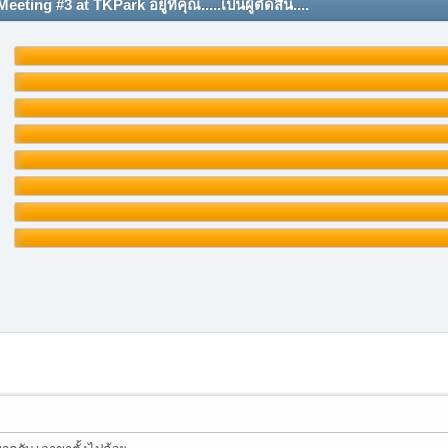
g #3 at TKPark อยู่ที่คุณ.....เป็นผู้ตัดสิน....