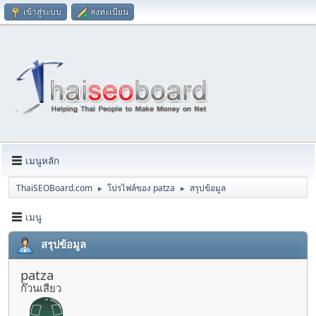
เข้าสู่ระบบ
ลงทะเบียน
เมนูหลัก
ThaiSEOBoard.com
โปรไฟล์ของ patza
สรุปข้อมูล
►
►
เมนู
สรุปข้อมูล
patza
ก๊วนเสียว