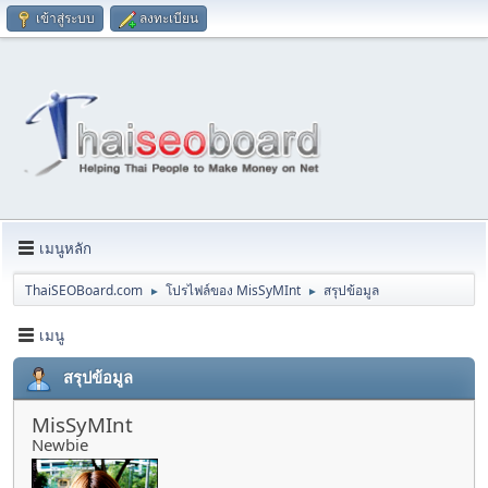
เข้าสู่ระบบ
ลงทะเบียน
เมนูหลัก
ThaiSEOBoard.com
โปรไฟล์ของ MisSyMInt
สรุปข้อมูล
►
►
เมนู
สรุปข้อมูล
MisSyMInt
Newbie