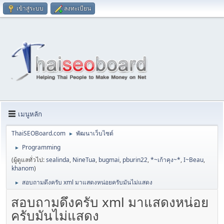
เข้าสู่ระบบ
ลงทะเบียน
เมนูหลัก
ThaiSEOBoard.com
พัฒนาเว็บไซต์
►
Programming
►
(ผู้ดูแลทั่วไป:
sealinda
,
NineTua
,
bugmai
,
pburin22
,
*~เก้าคุง~*
,
I~Beau
,
khanom
)
สอบถามดึงครับ xml มาแสดงหน่อยครับมันไม่แสดง
►
สอบถามดึงครับ xml มาแสดงหน่อย
ครับมันไม่แสดง