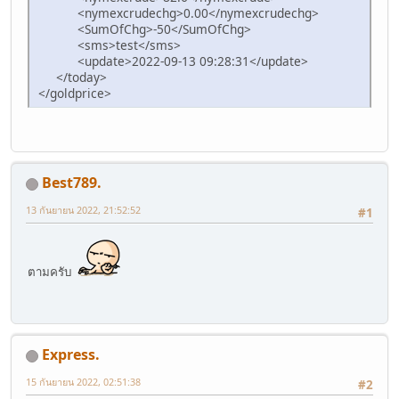
<nymexcrudechg>0.00</nymexcrudechg>
text-decoration: none;
<SumOfChg>-50</SumOfChg>
}
<sms>test</sms>
h1, h2, h3, h4, h5, h6 {
<update>2022-09-13 09:28:31</update>
margin-top: 10px;
</today>
font-weight: 700;
</goldprice>
}
h1{
font-size: 1.6em;
}
h2{
font-size: 1.4em;
Best789.
}
h3{
13 กันยายน 2022, 21:52:52
#1
font-size: 1.17em;
}
h4, p{
font-size: 1em;
ตามครับ
}
p {
margin: 0 0 20px;
}
.accent {
Express.
color: #BD220D;
}
15 กันยายน 2022, 02:51:38
#2
.accent2 {