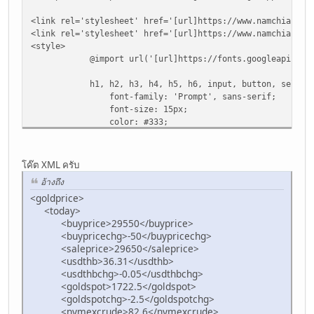
<link rel='stylesheet' href='[url]https://www.namchiang.c
<link rel='stylesheet' href='[url]https://www.namchiang.c
<style>
@import url('[url]https://fonts.googleapis.com/css
h1, h2, h3, h4, h5, h6, input, button, select, t
font-family: 'Prompt', sans-serif;
font-size: 15px;
color: #333;
}
strong {
font-weight: 700;
โค๊ต XML ครับ
}
อ้างถึง
a {
<goldprice>
transition: 0.3s;
<today>
outline: 0;
<buyprice>29550</buyprice>
text-decoration: none;
<buypricechg>-50</buypricechg>
color: #BD220D;
<saleprice>29650</saleprice>
}
<usdthb>36.31</usdthb>
a:hover,
<usdthbchg>-0.05</usdthbchg>
a:active,
<goldspot>1722.5</goldspot>
a:focus {
<goldspotchg>-2.5</goldspotchg>
color: #EF7767;
<nymexcrude>82.6</nymexcrude>
outline: 0;