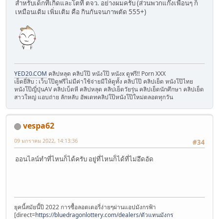
สำหรับเด็กที่เกิดและโตที่ ตจว. อย่างผมครับ (ส่วนพวกแก๊งเพื่อนๆ ก็
เหมือนเดิม เพิ่มเติม คือ กินกันจนภาพตัด 555+)
YED20.COM
คลิปหลุด คลิปโป๊ หนังโป๊ หนังx ดูฟรี!! Porn XXX
เย็ดยี่สิบ : เว็บโป๊ดูฟรีไม่มีค่าใช้จ่ายมีให้ดูทั้ง คลิปโป๊ คลิปเย็ด หนังโป๊ไทย
หนังโป๊ญี่ปุ่นAV คลิปเบ็ดหี คลิปหลุด คลิปเย็ดวัยรุ่น คลิปเย็ดนักศึกษา คลิปเย็ด
สาวใหญ่ แอบถ่าย ลักหลับ อัพเดทคลิปโป๊หนังโป๊ใหม่ตลอดทุกวัน
vespa62
09 มกราคม 2022, 14:13:36
#34
ออนไลน์ทำที่ไหนก็ได้ครับ อยู่ที่ไหนก็ได้ที่ไม่อึดอัด
ยุคนี้สมัยนี้ปี 2022 การซื้อลอตเตอรี่ง่ายๆผ่านแอปมังกรฟ้า
[direct=
https://bluedragonlottery.com/dealers/ตัวแทนมังกร