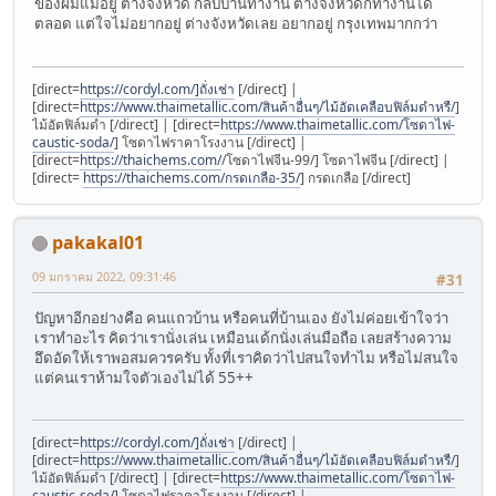
ของผมแม่อยู่ ต่างจังหวัด กลับบ้านทำงาน ต่างจังหวัดก็ทำงานได้
ตลอด แต่ใจไม่อยากอยู่ ต่างจังหวัดเลย อยากอยู่ กรุงเทพมากกว่า
[direct=
https://cordyl.com/]ถั่งเช่า
[/direct] |
[direct=
https://www.thaimetallic.com/สินค้าอื่นๆ/ไม้อัดเคลือบฟิล์มดำหรื/
]
ไม้อัดฟิล์มดำ [/direct] | [direct=
https://www.thaimetallic.com/โซดาไฟ-
caustic-soda/
] โซดาไฟราคาโรงงาน [/direct] |
[direct=
https://thaichems.com/
/โซดาไฟจีน-99/] โซดาไฟจีน [/direct] |
[direct=
https://thaichems.com/กรดเกลือ-35/
] กรดเกลือ [/direct]
pakakal01
09 มกราคม 2022, 09:31:46
#31
ปัญหาอีกอย่างคือ คนแถวบ้าน หรือคนที่บ้านเอง ยังไม่ค่อยเข้าใจว่า
เราทำอะไร คิดว่าเรานั่งเล่น เหมือนเด้กนั่งเล่นมือถือ เลยสร้างความ
อึดอัดให้เราพอสมควรครับ ทั้งที่เราคิดว่าไปสนใจทำไม หรือไม่สนใจ
แต่คนเราห้ามใจตัวเองไม่ได้ 55++
[direct=
https://cordyl.com/]ถั่งเช่า
[/direct] |
[direct=
https://www.thaimetallic.com/สินค้าอื่นๆ/ไม้อัดเคลือบฟิล์มดำหรื/
]
ไม้อัดฟิล์มดำ [/direct] | [direct=
https://www.thaimetallic.com/โซดาไฟ-
caustic-soda/
] โซดาไฟราคาโรงงาน [/direct] |