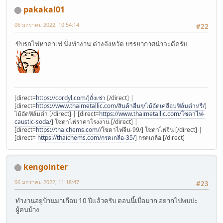
pakakal01
06 มกราคม 2022, 10:54:14
#22
ขับรถไฟหาคาเฟ นั่งทำงาน ต่างจังหวัด บรรยากาศน่าจะดีครับ
[direct=
https://cordyl.com/]ถั่งเช่า
[/direct] |
[direct=
https://www.thaimetallic.com/สินค้าอื่นๆ/ไม้อัดเคลือบฟิล์มดำหรื/
]
ไม้อัดฟิล์มดำ [/direct] | [direct=
https://www.thaimetallic.com/โซดาไฟ-
caustic-soda/
] โซดาไฟราคาโรงงาน [/direct] |
[direct=
https://thaichems.com/
/โซดาไฟจีน-99/] โซดาไฟจีน [/direct] |
[direct=
https://thaichems.com/กรดเกลือ-35/
] กรดเกลือ [/direct]
kengointer
06 มกราคม 2022, 11:18:47
#23
ทำงานอยู่บ้านมาเกือบ 10 ปีแล้วครับ ตอนนี้เบื่อมาก อยากไปพบปะ
ผู้คนบ้าง