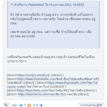
อ้างถึงจาก: PassionlessZ ใน 10 มกราคม 2022, 10:56:02
ทำ IM มาหลายปีครับ บ้านอยู่ ตจว. นานๆกลับที แต่ไม่อยาก
กลับไปอยู่ตอนนี้ เพราะ เหงาครับ โสดด้วย เพื่อนหลายๆคน อยู่
กทม.
เลยเช่าคอนโด อยู่ กทม. แต่ว่าจะซื้อ บ้านให้แม่ที่ ตจว. เผื่อ
อนาคต อยากกลับ
เหมือนกันเลยครับ แต่ผมบ้านอยู่ ตจว อยุ่แล้ว แต่ชอบชีวิตในเมือง
มากกว่า 55++
[direct=
https://cordyl.com/]ถั่งเช่า
[/direct] |
[direct=
https://www.thaimetallic.com/สินค้าอื่นๆ/ไม้อัดเคลือบฟิล์มดำหรื/
]
ไม้อัดฟิล์มดำ [/direct] | [direct=
https://www.thaimetallic.com/โซดาไฟ-
caustic-soda/
] โซดาไฟราคาโรงงาน [/direct] |
[direct=
https://thaichems.com/
/โซดาไฟจีน-99/] โซดาไฟจีน [/direct] |
[direct=
https://thaichems.com/กรดเกลือ-35/
] กรดเกลือ [/direct]
1
3
4
หน้า
2
ขึ้น
การกระทำของผู้ใช้