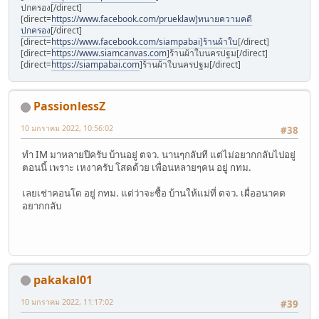
ปกครอง[/direct]
[direct=
https://www.facebook.com/prueklaw]ทนายความคดี
ปกครอง
[/direct]
[direct=
https://www.facebook.com/siampabai]ร้านผ้าใบ
[/direct]
[direct=
https://www.siamcanvas.com
]ร้านผ้าใบนครปฐม[/direct]
[direct=
https://siampabai.com
]ร้านผ้าใบนครปฐม[/direct]
PassionlessZ
10 มกราคม 2022, 10:56:02
#38
ทำ IM มาหลายปีครับ บ้านอยู่ ตจว. นานๆกลับที แต่ไม่อยากกลับไปอยู่
ตอนนี้ เพราะ เหงาครับ โสดด้วย เพื่อนหลายๆคน อยู่ กทม.
เลยเช่าคอนโด อยู่ กทม. แต่ว่าจะซื้อ บ้านให้แม่ที่ ตจว. เผื่ออนาคต
อยากกลับ
pakakal01
10 มกราคม 2022, 11:17:02
#39