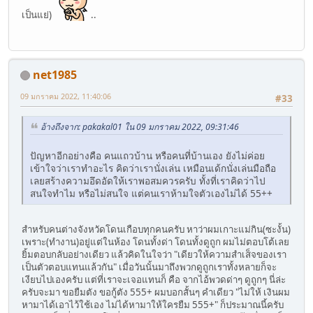
เป็นแย่)
..
net1985
09 มกราคม 2022, 11:40:06
#33
อ้างถึงจาก: pakakal01 ใน 09 มกราคม 2022, 09:31:46
ปัญหาอีกอย่างคือ คนแถวบ้าน หรือคนที่บ้านเอง ยังไม่ค่อย
เข้าใจว่าเราทำอะไร คิดว่าเรานั่งเล่น เหมือนเด้กนั่งเล่นมือถือ
เลยสร้างความอึดอัดให้เราพอสมควรครับ ทั้งที่เราคิดว่าไป
สนใจทำไม หรือไม่สนใจ แต่คนเราห้ามใจตัวเองไม่ได้ 55++
สำหรับคนต่างจังหวัดโดนเกือบทุกคนครับ หาว่าผมเกาะแม่กิน(ซะงั้น)
เพราะ(ทำงาน)อยู่แต่ในห้อง โดนทั้งด่า โดนทั้งดูถูก ผมไม่ตอบโต้เลย
ยิ้มตอบกลับอย่างเดียว แล้วคิดในใจว่า "เดียวให้ความสำเส็จของเรา
เป็นตัวตอบแทนแล้วกัน" เมื่อวันนั้นมาถึงพวกดูถูกเราทั้งหลายก็จะ
เงียบไปเองครับ แต่ที่เราจะเจอแทนก็ คือ จากไอ้พวดด่าๆ ดูถูกๆ นี่ล่ะ
ครับจะมา ขอยืมตัง ขอกู้ตัง 555+ ผมบอกสั้นๆ คำเดียว "ไม่ให้ เงินผม
หามาได้เอาไว้ใช้เอง ไม่ได้หามาให้ใครยืม 555+" ก็ประมาณนี้ครับ