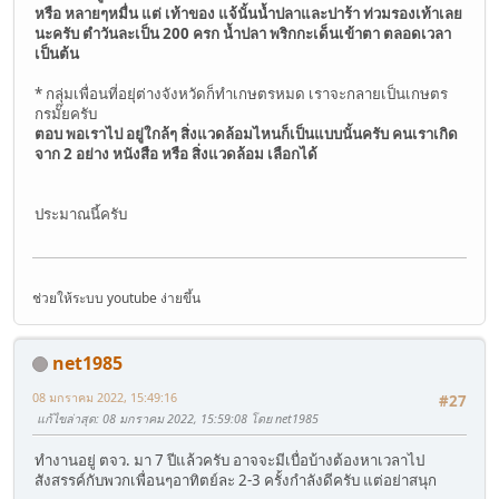
หรือ หลายๆหมื่น แต่ เท้าของ แจ้นั้นน้ำปลาและปาร้า ท่วมรองเท้าเลย
นะครับ ตำวันละเป็น 200 ครก น้ำปลา พริกกะเด็นเข้าตา ตลอดเวลา
เป็นต้น
* กลุ่มเพื่อนที่อยุ่ต่างจังหวัดก็ทำเกษตรหมด เราจะกลายเป็นเกษตร
กรมั๊ยครับ
ตอบ พอเราไป อยู่ใกล้ๆ สิ่งแวดล้อมไหนก็เป็นแบบนั้นครับ คนเราเกิด
จาก 2 อย่าง หนังสือ หรือ สิ่งแวดล้อม เลือกได้
ประมาณนี้ครับ
ช่วยให้ระบบ youtube ง่ายขึ้น
net1985
08 มกราคม 2022, 15:49:16
#27
แก้ไขล่าสุด
: 08 มกราคม 2022, 15:59:08 โดย net1985
ทำงานอยู่ ตจว. มา 7 ปีแล้วครับ อาจจะมีเบื่อบ้างต้องหาเวลาไป
สังสรรค์กับพวกเพื่อนๆอาทิตย์ละ 2-3 ครั้งกำลังดีครับ แต่อย่าสนุก