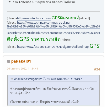
เริ่มจาก Adsense > ปัจจุบัน ขายของออนไลน์ครับ
GPSติดรถยนต์
[direct=
http://www.techincar.com
]
[/direct]
[direct=
https://www.techincar.com/gps-tracking-
%e0%b8%95%e0%b8%b4%e0%b8%94%e0%b8%95%e0%b8%b2%e0%b8%
%e0%b8%a3%e0%b8%b2%e0%b8%84%e0%b8%b2%e0%b8%96%e0%b8%
ติดตั้งGPS ราคาประหยัด
[/direct]
GPSTec
[direct=
https://www.facebook.com/GPSNavigatorthailandmap
]
pakakal01
06 มกราคม 2022, 11:54:44
#24
อ้างถึงจาก: kengointer ใน 06 มกราคม 2022, 11:18:47
ทำงานอยู่บ้านมาเกือบ 10 ปีแล้วครับ ตอนนี้เบื่อมาก อยากไป
พบปะผู้คนบ้าง
เริ่มจาก Adsense > ปัจจุบัน ขายของออนไลน์ครับ