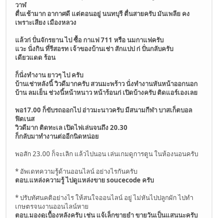
วาฬ
ตื่นเช้ามาก อากาศดี แต่ตอนอยู่ นนทบุรี ตื่นสายครับ มันเพลีย คง
เพราะเสียง เมืองหลวง
แล้วก่ ปั่นจักรยาน ไป ซื้อ กาแฟ 711 หรือ นมกาแฟครับ
แวะ นั่งกิน ที่รีสอรท เจ้าของบ้านเช่า สักแปป ก่ ปั่นกลับครับ
เดียวแดด ร้อน
ก็นั่งทำงาน ยาวๆ ไป ครับ
บ้านเช่าหลังนี้ วิวดีมากครับ สวนมะพร้าว นั่งทำงานหันหน้าออกนอก
บ้าน ลมเย็น ช่วงนี้หน้าหนาว หน้าร้อนก่ เปิดบ้างครับ ติดแอร์เองเลย
พอ17.00 ก็ขับรถออกไป อ่าวมะนาวครับ มีสนามกีฬา บาสเก็ตบอล
ฟิตเนส
วิวดีมาก ติดทะเล เปิดไฟเล่นจนถึง 20.30
ก็กลับมาทำงานต่ออีกนิดหน่อย
พอสัก 23.00 ก็จะเลิก แล้วไปนอน เล่นเกมดูการตูน ในห้องนอนครับ
* อัพเดทความรู้ด้านออนไลน์ อย่างไรกันครับ
ตอบ.แหล่งความรู้ ไปดูแหล่งขาย soucecode ครับ
* ปรับทัศนคติอย่างไร ให้สนใจออนไลน์ อยู่ ไม่หันไปปลูกผัก ไปทำ
เกษตรจนงานออนไลน์หาย
ตอบ.มองดูเบื้องหลังครับ เช่น แจ้เล็กขายยำ ขายวันเป็นแสนนะครับ