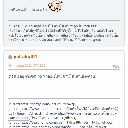
เพลินจนเสียงานนะครับ
YED20.COM
คลิปหลุด คลิปโป๊ หนังโป๊ หนังx ดูฟรี!! Porn XXX
เย็ดยี่สิบ : เว็บโป๊ดูฟรีไม่มีค่าใช้จ่ายมีให้ดูทั้ง คลิปโป๊ คลิปเย็ด หนังโป๊ไทย
หนังโป๊ญี่ปุ่นAV คลิปเบ็ดหี คลิปหลุด คลิปเย็ดวัยรุ่น คลิปเย็ดนักศึกษา คลิปเย็ด
สาวใหญ่ แอบถ่าย ลักหลับ อัพเดทคลิปโป๊หนังโป๊ใหม่ตลอดทุกวัน
pakakal01
09 มกราคม 2022, 07:28:55
#28
ตอนนี้ อยุ่ต่างจังหวัด ทำออนไลน์ ด้านไหนกันบ้างครับ
[direct=
https://cordyl.com/]ถั่งเช่า
[/direct] |
[direct=
https://www.thaimetallic.com/สินค้าอื่นๆ/ไม้อัดเคลือบฟิล์มดำหรื/
]
ไม้อัดฟิล์มดำ [/direct] | [direct=
https://www.thaimetallic.com/โซดาไฟ-
caustic-soda/
] โซดาไฟราคาโรงงาน [/direct] |
[direct=
https://thaichems.com/
/โซดาไฟจีน-99/] โซดาไฟจีน [/direct] |
[direct=
https://thaichems.com/กรดเกลือ-35/
] กรดเกลือ [/direct]