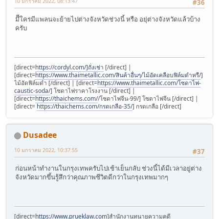
10 มกราคม 2022, 08:13:47
#36
มึีใครมีแพลนจะย้ายไปต่างจังหวัดช่วงนี้ หรือ อยุ่ต่างจังหวัดแล้วบ้าง
ครับ
[direct=
https://cordyl.com/]ถั่งเช่า
[/direct] |
[direct=
https://www.thaimetallic.com/สินค้าอื่นๆ/ไม้อัดเคลือบฟิล์มดำหรื/
]
ไม้อัดฟิล์มดำ [/direct] | [direct=
https://www.thaimetallic.com/โซดาไฟ-
caustic-soda/
] โซดาไฟราคาโรงงาน [/direct] |
[direct=
https://thaichems.com/
/โซดาไฟจีน-99/] โซดาไฟจีน [/direct] |
[direct=
https://thaichems.com/กรดเกลือ-35/
] กรดเกลือ [/direct]
Dusadee
10 มกราคม 2022, 10:37:55
#37
ก่อนหน้าทำงานในกรุงเทพครับไปเช้าเย็นกลับ ช่วงนี้ได้มีเวลาอยู่ต่าง
จังหวัดมากขึ้นรู้สึกว่าคุณภาพชีวิตดีกว่าในกรุงเทพมากๆ
[direct=
https://www.prueklaw.com
]สำนักงานทนายความคดี