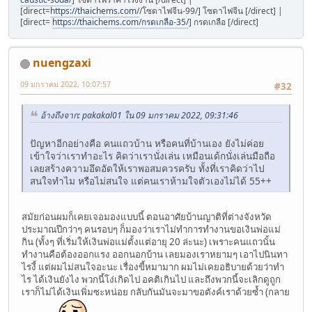
[direct=
https://thaichems.com/
/โซดาไฟจีน-99/] โซดาไฟจีน [/direct] |
[direct=
https://thaichems.com/กรดเกลือ-35/
] กรดเกลือ [/direct]
nuengzaxi
09 มกราคม 2022, 10:07:57
#32
อ้างถึงจาก: pakakal01 ใน 09 มกราคม 2022, 09:31:46
ปัญหาอีกอย่างคือ คนแถวบ้าน หรือคนที่บ้านเอง ยังไม่ค่อย
เข้าใจว่าเราทำอะไร คิดว่าเรานั่งเล่น เหมือนเด้กนั่งเล่นมือถือ
เลยสร้างความอึดอัดให้เราพอสมควรครับ ทั้งที่เราคิดว่าไป
สนใจทำไม หรือไม่สนใจ แต่คนเราห้ามใจตัวเองไม่ได้ 55++
สมัยก่อนผมก็เคยเจอมองแบบนี้ ตอนอาศัยบ้านญาติที่ต่างจังหวัด
ประมาณปีกว่าๆ คนรอบๆ ก็มองว่าเราไม่ทำการทำงานขอเงินพ่อแม่
กิน (ทั้งๆ ที่เริ่มให้เงินพ่อแม่ตั้งแต่อายุ 20 ล่ะนะ) เพราะคนแถวนั้น
ทำงานคือต้องออกแรง ออกนอกบ้าน เลยมองเราหยามๆ เอาไปนินทา
ไรงี้ แต่ผมไม่สนใจอะนะ เรื่องขี้หมามาก ผมไม่เคยอธิบายด้วยว่าทำ
ไร ได้เงินยังไง พวกนี้โง่เกิดไป อคติเกินไป และถึงพวกนี้จะเลิกดูถูก
เราก็ไม่ได้เงินเพิ่มซะหน่อย กลับกันมันจะมาขอตังค์เราด้วยซ้ำ (กลาย