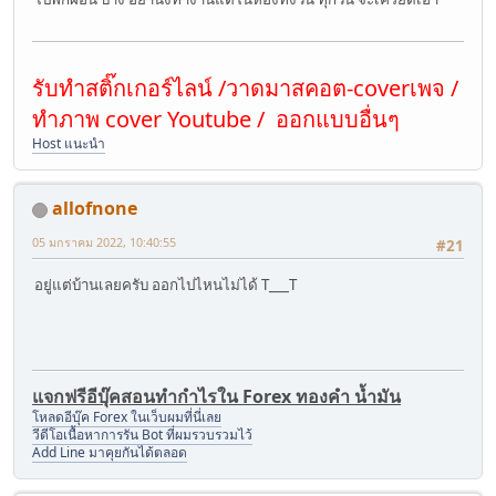
รับทำสติ๊กเกอร์ไลน์ /วาดมาสคอต-coverเพจ /
ทำภาพ cover Youtube / ออกแบบอื่นๆ
Host แนะนำ
allofnone
05 มกราคม 2022, 10:40:55
#21
อยู่แต่บ้านเลยครับ ออกไปไหนไม่ได้ T___T
แจกฟรีอีบุ๊คสอนทำกำไรใน Forex ทองคำ น้ำมัน
โหลดอีบุ๊ค Forex ในเว็บผมที่นี่เลย
วีดีโอเนื้อหาการรัน Bot ที่ผมรวบรวมไว้
Add Line มาคุยกันได้ตลอด