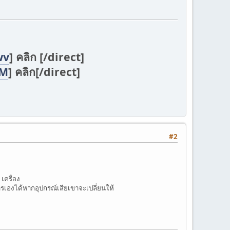
wv
] คลิก [/direct]
DM
] คลิก[/direct]
#2
เครื่อง
ดการเองได้หากอุปกรณ์เสียเขาจะเปลี่ยนให้