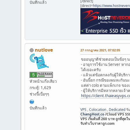
[/direct]
บันทึกแล้ว
[direct=
https://www.hostnever
nutlove
27 กรกฎาคม 2021, 07:02:05
ขออนุญาติช่วยตอบเป็นข้อๆ น
- อายุการใช้งาน Server หากอย
ได้เยอะครับ
- แล้วแต่ข้อตกลงกับผู้ให้บร
- อันนี้ยก กรณีของผมละกันนะ
หัวหน้าแก๊งเสียว
แค่ค่า colo ตามแพ็กเกจ ของเ
กระทู้: 1,629
- ผู้ให้บริการมีหลากหลายเจ้า
ช่วงนื้เบื่อๆๆ
https://client.thaieasyvps
บันทึกแล้ว
VPS
,
Colocation
,
Dedicated
รับ
ChangHost.co
/Cloud VPS SSD
VPS เริ่มต้นที่ 260 บาท ถูกที
รับทำเว็บราคาถูก.com