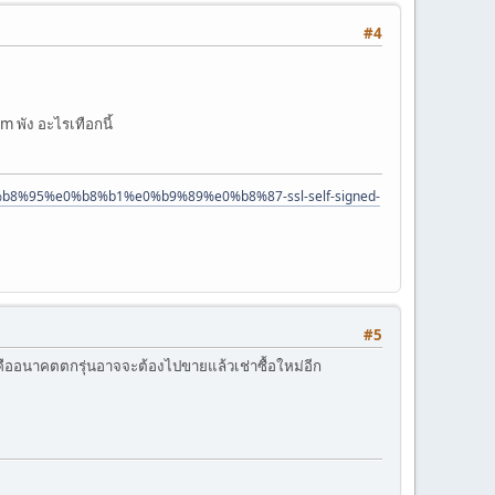
#4
m พัง อะไรเทือกนี้
8%95%e0%b8%b1%e0%b9%89%e0%b8%87-ssl-self-signed-
#5
ซื้อคืออนาคตตกรุ่นอาจจะต้องไปขายแล้วเช่าซื้อใหม่อีก