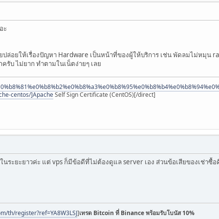
ยอะ
ปล่อยให้เรื่องปัญหา Hardware เป็นหน้าที่ของผู้ให้บริการ เช่น พัดลมไม่หมุน ra
ึกครับ ไม่ยาก ทำตามในเน็ตง่ายๆ เลย
p/%e0%b8%81%e0%b8%b2%e0%b8%a3%e0%b8%95%e0%b8%b4%e0%b8%94%e0%b
e-centos/]Apache
Self Sign Certificate (CentOS)[/direct]
ุ้มในระยะยาวค่ะ แต่ vps ก็มีข้อดีที่ไม่ต้องดูแล server เอง ส่วนข้อเสียของเช่า
om/th/register?ref=YA8W3LSJ
]
เทรด Bitcoin ที่ Binance พร้อมรับโบนัส 10%