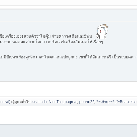
ซือเครื่องเอง) ส่วนตัวว่าไม่คุ้ม จ่ายค่าวางเดือนละ5พัน
l ocean หมดละ สบายใจกว่า ฮาร์ดแวร์เครื่องอัพเดตให้เรื่อยๆ
ไม่มีปัญหาเรื่องจุกจิก เวลาในตลาดสเปกถูกลง เขาก็ให้อัพเกรดฟรี เป็นระบบคล
neral)
(ผู้ดูแลทั่วไป:
sealinda
,
NineTua
,
bugmai
,
pburin22
,
*~เก้าคุง~*
,
I~Beau
,
kh