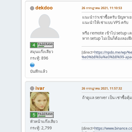
dekdoo
26 กรกฎาคม 2021, 11:10:53
แนะนำว่าเช่าซื้อครับ ปัญหาเ
แนะนำให้เช่าแบบ VPS ครับ
หรือ remote เข้าไป setup เลย
หาก setup ไม่เป็นก็ต้องลองฝ
สมุนแก๊งเสียว
[direct=
https://npdo.me/w
%e0%b8%9a%e0%b8%99-apach
กระทู้: 896
บันทึกแล้ว
ivar
26 กรกฎาคม 2021, 11:57:32
ถ้าดูแล server เป็น เช่าซื้อค
หัวหน้าแก๊งเสียว
กระทู้: 2,799
[direct=
https://www.binance.c