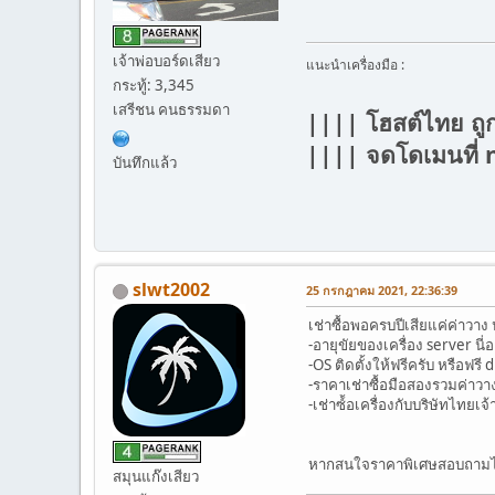
เจ้าพ่อบอร์ดเสียว
แนะนำเครื่องมือ :
กระทู้: 3,345
เสรีชน คนธรรมดา
|||| โฮสต์ไทย ถู
|||| จดโดเมนที
บันทึกแล้ว
slwt2002
25 กรกฎาคม 2021, 22:36:39
เช่าซื้อพอครบปีเสียแค่ค่าว
-อายุขัยของเครื่อง server นี่
-OS ติดตั้งให้ฟรีครับ หรือฟรี
-ราคาเช่าซื้อมือสองรวมค่าวา
-เช่าซ์้อเครื่องกับบริษัทไทยเ
หากสนใจราคาพิเศษสอบถามไ
สมุนแก๊งเสียว