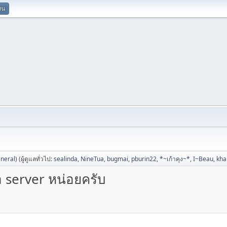
ยน
neral)
(ผู้ดูแลทั่วไป:
sealinda
,
NineTua
,
bugmai
,
pburin22
,
*~เก้าคุง~*
,
I~Beau
,
kh
อ server หน่อยครับ