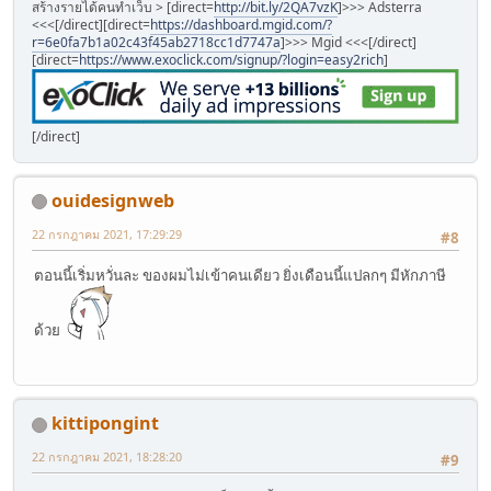
สร้างรายได้คนทำเว็บ > [direct=
http://bit.ly/2QA7vzK
]>>> Adsterra
<<<[/direct][direct=
https://dashboard.mgid.com/?
r=6e0fa7b1a02c43f45ab2718cc1d7747a
]>>> Mgid <<<[/direct]
[direct=
https://www.exoclick.com/signup/?login=easy2rich
]
[/direct]
ouidesignweb
22 กรกฎาคม 2021, 17:29:29
#8
ตอนนี้เริ่มหวั่นละ ของผมไม่เข้าคนเดียว ยิ่งเดือนนี้แปลกๆ มีหักภาษี
ด้วย
kittipongint
22 กรกฎาคม 2021, 18:28:20
#9