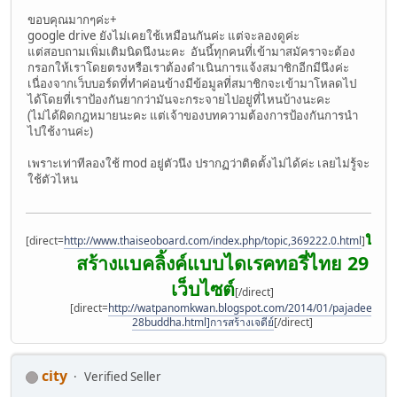
ขอบคุณมากๆค่ะ+
google drive ยังไม่เคยใช้เหมือนกันค่ะ แต่จะลองดูค่ะ
แต่สอบถามเพิ่มเติมนิดนึงนะคะ อันนี้ทุกคนที่เข้ามาสมัคราจะต้อง
กรอกให้เราโดยตรงหรือเราต้องดำเนินการแจ้งสมาชิกอีกมีนึงค่ะ
เนื่องจากเว็บบอร์ดที่ทำค่อนข้างมีข้อมูลที่สมาชิกจะเข้ามาโหลดไป
ได้โดยที่เราป้องกันยากว่ามันจะกระจายไปอยู่ที่ไหนบ้างนะคะ
(ไม่ได้ผิดกฎหมายนะคะ แต่เจ้าของบทความต้องการป้องกันการนำ
ไปใช้งานค่ะ)
เพราะเท่าทีลองใช้ mod อยู่ตัวนึง ปรากฏว่าติดตั้งไม่ได้ค่ะ เลยไม่รู้จะ
ใช้ตัวไหน
บริ
[direct=
http://www.thaiseoboard.com/index.php/topic,369222.0.html
]
สร้างแบคลิ้งค์แบบไดเรคทอรี่ไทย 29
เว็บไซต์
[/direct]
[direct=
http://watpanomkwan.blogspot.com/2014/01/pajadee-
28buddha.html]การสร้างเจดีย์
[/direct]
city
Verified Seller