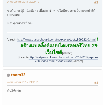
24 พฤษภาคม 2015, 20:09:19
#3
ขอดันกระทู้อีกนิดนึงค่ะ เผื่อสมาชิกท่านใดมีแนวทางอื่นๆแนะนำได้
เลยนะคะ
ขอบคุณล่วงหน้าค่ะ
บริ
[direct=
http://www.thaiseoboard.com/index.php/topic,369222.0.html
]
สร้างแบคลิ้งค์แบบไดเรคทอรี่ไทย 29
เว็บไซต์
[/direct]
[direct=
http://watpanomkwan.blogspot.com/2014/01/pajadee-
28buddha.html]การสร้างเจดีย์
[/direct]
toom32
24 พฤษภาคม 2015, 21:41:25
#4
ดันให้ครับ