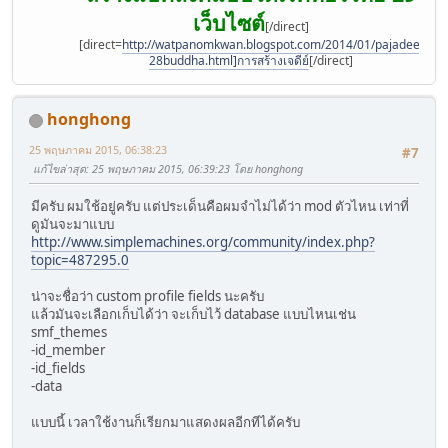
เว็บไซต์
[/direct]
[direct=
http://watpanomkwan.blogspot.com/2014/01/pajadee-
28buddha.html]การสร้างเจดีย์
[/direct]
honghong
25 พฤษภาคม 2015, 06:38:23
#7
แก้ไขล่าสุด
: 25 พฤษภาคม 2015, 06:39:23 โดย honghong
มีครับ ผมใช้อยู่ครับ แต่ประเด็นคือผมจำไม่ได้ว่า mod ตัวไหน เท่าที่
ดูมันจะมาแบบ
http://www.simplemachines.org/community/index.php?
topic=487295.0
น่าจะชื่อว่า custom profile fields นะครับ
แล้วมันจะเลือกเก็บได้ว่า จะเก็บไว้ database แบบไหนเช่น
smf_themes
-id_member
-id_fields
-data
แบบนี้ เวลาใช้งานก็เรียกมาแสดงผลอีกทีได้ครับ