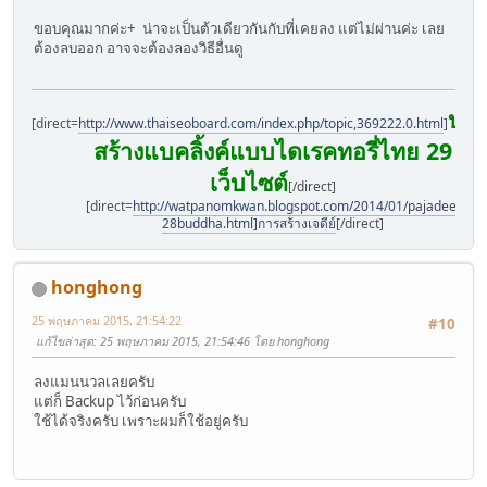
ขอบคุณมากค่ะ+ น่าจะเป็นต้วเดียวกันกับที่เคยลง แต่ไม่ผ่านค่ะ เลย
ต้องลบออก อาจจะต้องลองวิธีอื่นดู
บริ
[direct=
http://www.thaiseoboard.com/index.php/topic,369222.0.html
]
สร้างแบคลิ้งค์แบบไดเรคทอรี่ไทย 29
เว็บไซต์
[/direct]
[direct=
http://watpanomkwan.blogspot.com/2014/01/pajadee-
28buddha.html]การสร้างเจดีย์
[/direct]
honghong
25 พฤษภาคม 2015, 21:54:22
#10
แก้ไขล่าสุด
: 25 พฤษภาคม 2015, 21:54:46 โดย honghong
ลงแมนนวลเลยครับ
แต่ก็ Backup ไว้ก่อนครับ
ใช้ได้จริงครับ เพราะผมก็ใช้อยู่ครับ