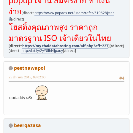
popup เจ้านี้ สมัครง่าย ทำเงิน
ง่าย
[direct=
https://www.popads.net/users/refer/519628]ทาง
นี้
[/direct]
โฮสติ้งคุณภาพสูง ราคาถูก
มาตรฐาน ISO เจ้าเดียวในไทย
[direct=
https://my.thaidatahosting.com/aff.php?aff=227
]
[/direct]
[direct=
http://bit.ly/2yY8lhN]pauy
[/direct]
peetnawapol
25 มีนาคม 2015, 08:02:00
#4
godaddy ครับ
beerqazasa