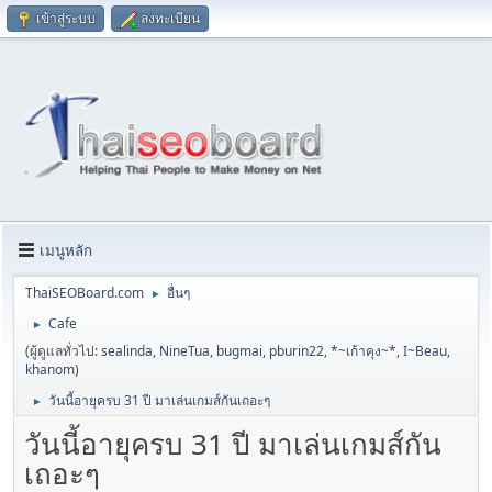
เข้าสู่ระบบ
ลงทะเบียน
เมนูหลัก
ThaiSEOBoard.com
อื่นๆ
►
Cafe
►
(ผู้ดูแลทั่วไป:
sealinda
,
NineTua
,
bugmai
,
pburin22
,
*~เก้าคุง~*
,
I~Beau
,
khanom
)
วันนี้อายุครบ 31 ปี มาเล่นเกมส์กันเถอะๆ
►
วันนี้อายุครบ 31 ปี มาเล่นเกมส์กัน
เถอะๆ