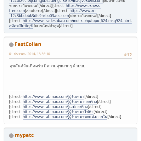
-12cbf2ecfeqcbmg8b4auehgcf3e1cvinadjv03b9k.com
]สมัครตัวแทน
ขายประกันรถยนต์[/direct][direct=
https://www.exness-
free.com
]สอนforex[/direct][direct=
https://www.xn-
-12c3bbdobk3dfc9hrbo03aoc.com
]ต่อประกันรถยนต์[/direct]
[direct=
https://www.tradesabai.com/index.php/topic,624.msg924.html#msg9
สมัครเปิดบัญชี
forexใหม่ล่าสุด[/direct]
FastColian
01 ธันวาคม 2014, 18:36:10
#12
สุขสันต์วันเกิดครับ มีความสุขมากๆ ค้าบบบ
[direct=
https://www.rabmao.com/]ผู้รับเหมา
[/direct]
[direct=
https://www.rabmao.com/]ผู้รับเหมาก่อสร้าง
[/direct]
[direct=
https://www.rabmao.com/]เวปก่อสร้าง
[/direct]
[direct=
https://www.rabmao.com/]ผู้รับเหมาไฟฟ้า
[/direct]
[direct=
https://www.rabmao.com/]ผู้รับเหมาตกแต่งภายใน
[/direct]
mypatc