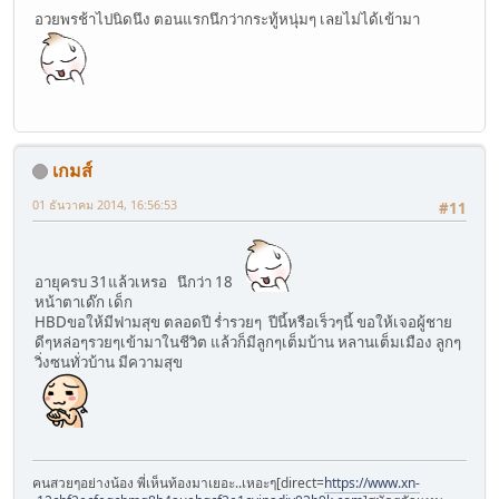
อวยพรช้าไปนิดนึง ตอนแรกนึกว่ากระทู้หนุ่มๆ เลยไม่ได้เข้ามา
เกมส์
01 ธันวาคม 2014, 16:56:53
#11
อายุครบ 31แล้วเหรอ นึกว่า 18
หน้าตาเด๊ก เด็ก
็HBDขอให้มีฟามสุข ตลอดปี ร่ำรวยๆ ปีนี้หรือเร็วๆนี้ ขอให้เจอผู้ชาย
ดีๆหล่อๆรวยๆเข้ามาในชีวิต แล้วก็มีลูกๆเต็มบ้าน หลานเต็มเมือง ลูกๆ
วิ่งซนทั่วบ้าน มีความสุข
คนสวยๆอย่างน้อง พี่เห็นท้องมาเยอะ..เหอะๆ[direct=
https://www.xn-