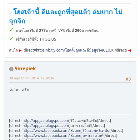
โฮสเจ้านี้ ดีและถูกที่สุดแล้ว ล่มยาก ไม่
✅
จุกจิก
✓
แชร์โฮส เริ่มที่
277
บาท/ปี, VPS เริ่มที่
290
บาท/เดือน
✓
เซิร์ฟเวอร์มีทั้ง TH,SG,US
สนใจ
▶︎
[direct=
https://bitly.com/โฮสติ้งถูกและดีมีอยู่จริง]CLICK
[/direct]
◀︎
9inepiek
30 พฤศจิกายน 2014, 17:20:36
#3
สสวก. ครับ
[direct=
http://appjaa.blogspot.com
]รีวิวแอพพลิเคชั่น[/direct]
[direct=
http://appjaa.blogspot.com
]บทความไอที[/direct]
[direct=
https://www.facebook.com/i3zone]รีวิวแอพพลิเคชั่น
[/direct]
[direct=
https://www.facebook.com/i3zone]บทความไอที
[/direct]