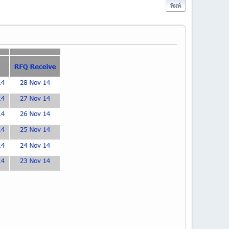
พิมพ์