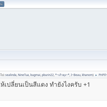
ยน
่วไป:
sealinda
,
NineTua
,
bugmai
,
pburin22
,
*~เก้าคุง~*
,
I~Beau
,
khanom
)
PHPถ้า
►
ให้เปลี่ยนเป็นสีแดง ทำยังไงครับ +1