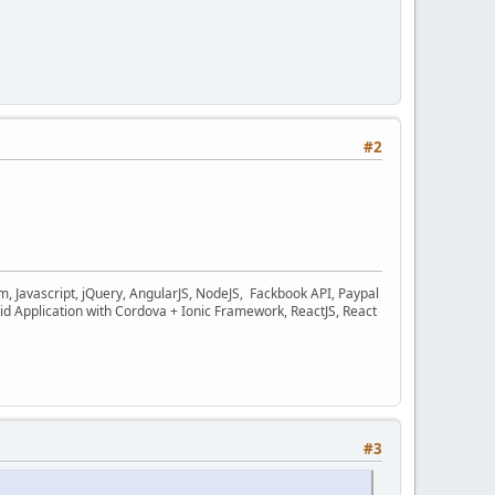
#2
 Javascript, jQuery, AngularJS, NodeJS, Fackbook API, Paypal
d Application with Cordova + Ionic Framework, ReactJS, React
#3