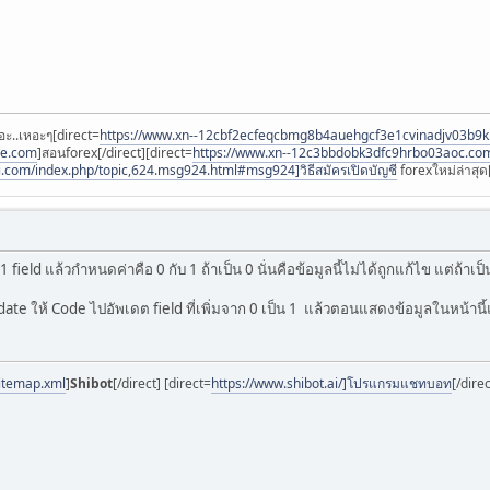
อะ..เหอะๆ[direct=
https://www.xn--12cbf2ecfeqcbmg8b4auehgcf3e1cvinadjv03b9
ee.com
]สอนforex[/direct][direct=
https://www.xn--12c3bbdobk3dfc9hrbo03aoc.co
i.com/index.php/topic,624.msg924.html#msg924]วิธีสมัครเปิดบัญชี
forexใหม่ล่าสุด[
1 field แล้วกำหนดค่าคือ 0 กับ 1 ถ้าเป็น 0 นั่นคือข้อมูลนี้ไม่ได้ถูกแก้ไข แต่ถ้าเป็
e ให้ Code ไปอัพเดต field ที่เพิ่มจาก 0 เป็น 1 แล้วตอนแสดงข้อมูลในหน้านี้แล้ว
sitemap.xml
]
Shibot
[/direct] [direct=
https://www.shibot.ai/]โปรแกรมแชทบอท
[/dire