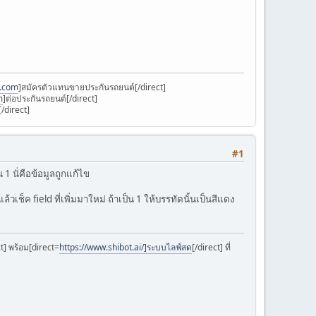
k.com
]สมัครตัวแทนขายประกันรถยนต์[/direct]
m
]ต่อประกันรถยนต์[/direct]
/direct]
#1
น 1 นั่คือข้อมูลถูกแก้ไข
เช็ค field ที่เพิ่มมาใหม่ ถ้าเป็น 1 ให้บรรทัดนั้นเป็นสีแดง
ct] พร้อม[direct=
https://www.shibot.ai/]ระบบไลฟ์สด
[/direct] ที่