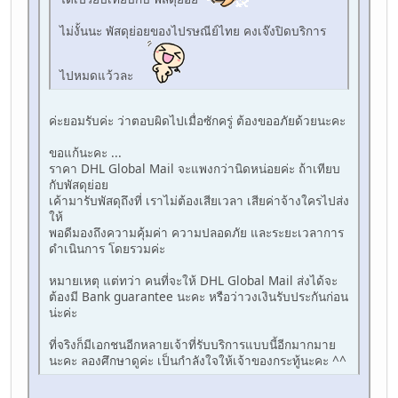
ไม่งั้นนะ พัสดุย่อยของไปรษณีย์ไทย คงเจ๊งปิดบริการ
ไปหมดแว้วละ
ค่ะยอมรับค่ะ ว่าตอบผิดไปเมื่อซักครู่ ต้องขออภัยด้วยนะคะ
ขอแก้นะคะ ...
ราคา DHL Global Mail จะแพงกว่านิดหน่อยค่ะ ถ้าเทียบ
กับพัสดุย่อย
เค้ามารับพัสดุถึงที่ เราไม่ต้องเสียเวลา เสียค่าจ้างใครไปส่ง
ให้
พอดีมองถึงความคุ้มค่า ความปลอดภัย และระยะเวลาการ
ดำเนินการ โดยรวมค่ะ
หมายเหตุ แต่ทว่า คนที่จะให้ DHL Global Mail ส่งได้จะ
ต้องมี Bank guarantee นะคะ หรือว่าวงเงินรับประกันก่อน
น่ะค่ะ
ที่จริงก็มีเอกชนอีกหลายเจ้าที่รับบริการแบบนี้อีกมากมาย
นะคะ ลองศึกษาดูค่ะ เป็นกำลังใจให้เจ้าของกระทู้นะคะ ^^