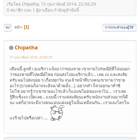
เริ่มโดย Chipatha, 15 กุมภาพันธ์ 2014, 22:56:29
0 สมาชิก และ 1 ผู้มาเยือน กำลังดูหัวข้อนี้
หน้า
1
ลง
การกระทำของผู้ใช้
Chipatha
15 กุมภาพันธ์ 2014, 22:56:29
เดือนนี้ ลูกค้า อเมริกา แจ้งมาว่าของหาย เขาถามไปรษณีย์ที่โน่นบอก
ว่าของหายที่ไปษณีย์ไทย ก่อนส่งไปอเมริกาแล้ว... เลย งง และสงสัย
ครับ ผมไปส่งบ่อย ๆ เกือบทุกวัน จนเจ้าหน้าที่บางคนเขาถามว่าขาย
อะไร (บางคนก็อาจจะอิจฉาด้วยมั้ง...) อยากทำ ก็ลาออกมาทำซิ
ไม่ใช่ อยากรู้ว่าเขาขายอะไรแล้ว ก็แอบขโมยของเขาไป... เราเลย
รู้สึกเซ็งงง เป็ดเลย...แบบนี้ เราแค่สงสัยนะครับ พนักงานส่วนมากก็ดี
นะ แต่ก็อาจจะมีบางคนแอบแฝงอยู่ในนั้นเหมือนกัน...เรามองโลกใน
แง่ร้ายไปหรือเปล่า ....