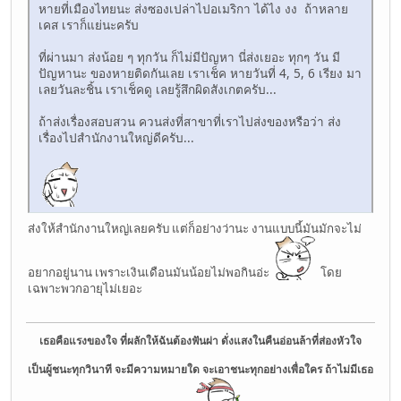
หายที่เมืองไทยนะ ส่งซองเปล่าไปอเมริกา ได้ไง งง ถ้าหลาย
เคส เราก็แย่นะครับ
ที่ผ่านมา ส่งน้อย ๆ ทุกวัน ก็ไม่มีปัญหา นี่ส่งเยอะ ทุกๆ วัน มี
ปัญหานะ ของหายติดกันเลย เราเช็ค หายวันที่ 4, 5, 6 เรียง มา
เลยวันละชิ้น เราเช็คดู เลยรู้สึกผิดสังเกตครับ...
ถ้าส่งเรื่องสอบสวน ควนส่งที่สาขาที่เราไปส่งของหรือว่า ส่ง
เรื่องไปสำนักงานใหญ่ดีครับ...
ส่งให้สำนักงานใหญ่เลยครับ แต่ก็อย่างว่านะ งานแบบนี้มันมักจะไม่
อยากอยู่นาน เพราะเงินเดือนมันน้อยไม่พอกินอ่ะ
โดย
เฉพาะพวกอายุไม่เยอะ
เธอคือแรงของใจ ที่ผลักให้ฉันต้องฟันผ่า ดั่งแสงในคืนอ่อนล้าที่ส่องหัวใจ
เป็นผู้ชนะทุกวินาที จะมีความหมายใด จะเอาชนะทุกอย่างเพื่อใคร ถ้าไม่มีเธอ