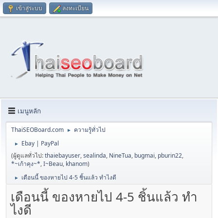
เข้าสู่ระบบ
ลงทะเบียน
เมนูหลัก
ThaiSEOBoard.com
ความรู้ทั่วไป
►
Ebay | PayPal
►
(ผู้ดูแลทั่วไป:
thaiebayuser
,
sealinda
,
NineTua
,
bugmai
,
pburin22
,
*~เก้าคุง~*
,
I~Beau
,
khanom
)
เดือนนี้ ของหายไป 4-5 ชิ้นแล้ว ทำไงดี
►
เดือนนี้ ของหายไป 4-5 ชิ้นแล้ว ทำ
ไงดี