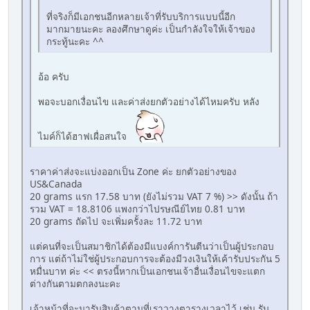
ที่จริงก็มีเอกชนอีกหลายเจ้าที่รับบริการแบบนี้อีก
มากมายนะคะ ลองศึกษาดูค่ะ เป็นกำลังใจให้เจ้าของ
กระทู้นะคะ ^^
อ้อ ครับ
พอจะบอกเงื่อนไข และค่าส่งยกตัวอย่างได้ไหมครับ หลัง
ไมค์ก็ได้ฮาฟเผื่อสนใจ
ราคาค่าส่งจะแบ่งออกเป็น Zone ค่ะ ยกตัวอย่างของ
US&Canada
20 grams แรก 17.58 บาท (ยังไม่รวม VAT 7 %) >> ดังนั้น ถ้า
รวม VAT = 18.8106 แพงกว่าไปรษณีย์ไทย 0.81 บาท
20 grams ถัดไป จะเพิ่มครั้งละ 11.72 บาท
แต่คนที่จะเป็นสมาชิกได้ต้องมีแบงค์การันตีนว่าเป็นผู้ประกอบ
การ แต่ถ้าไม่ใช่ผู้ประกอบการจะต้องมีวงเงินให้เค้ารับประกัน 5
หมื่นบาท ค่ะ << ตรงนี้หากเป็นเอกชนเจ้าอื่นเงื่อนไขจะแตก
ต่างกันตามตกลงนะคะ
เจ้าหน้าที่จะมารับสินค้าตามที่เราวางตารางเวลาไว้ เช่น รับ