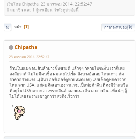
เริ่มโดย Chipatha, 23 มกราคม 2014, 22:52:47
0 สมาชิก และ 1 ผู้มาเยือน กำลังดูหัวข้อนี้
หน้า
1
ลง
การกระทำของผู้ใช้
Chipatha
23 มกราคม 2014, 22:52:47
ร้านในอเมซอน สินค้าบางชิ้่นขายดี แล้วจู่ๆ ก็หายไปซะงั้น เราก็เลย
สงสัยว่าทำไมไม่มีคนซื้อ ผมเลยไปเช็ค ถึงบางอ้อเลย โดนเกาะ ตัด
ราคาอย่างแรง...(มิน่า ออร์เดอร์ตูหายหมดเลย) เลยเช็คดูพ่อคาจาก
ไหน จาก USA. แต่ผมคิดเอาเองว่าน่าจะเป็นพ่อค้าจีน ที่คงมีร้านหรือ
ที่อยู่ใน USA มากกว่า เพราะสินค้าออกแนว จีน มาจากจีน...ที่แน่ ๆ สู้
ไม่ได้เลย เพราะเขาถูกกว่า ส่งถึงเร็วกว่า