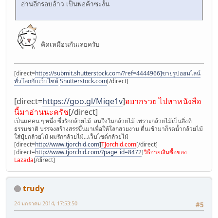
อ่านอีกรอบอ้าว เป็นพ่อค้าซะงั้น
คิดเหมือนกันเลยครับ
[direct=
https://submit.shutterstock.com/?ref=4444966]ขายรูปออนไลน์
ทั่วโลกกับเว็บไซต์
Shutterstock.com
[/direct]
[direct=
https://goo.gl/Miqe1v
]
อยากรวย ไปหาหนังสือ
นี้มาอ่านนะครัช
[/direct]
เป็นแค่คน ๆ หนึ่ง ซึ่งรักกล้วยไม้ สนใจในกล้วยไม้ เพราะกล้วยไม้เป็นสิ่งที่
ธรรมชาติ บรรจงสร้างสรรขึ้นมาเพื่อให้โลกสวยงาม ตื่นเช้ามาก็รดน้ำกล้วยไม้
ใส่ปุ๋ยกล้วยไม้ ผมรักกล้วยไม้...เว็บไซต์กล้วยไม้
[direct=
http://www.tjorchid.com
]
TJorchid.com
[/direct]
[direct=
http://www.tjorchid.com/?page_id=8472
]
วิธีจ่ายเงินซื้อของ
Lazada
[/direct]
trudy
24 มกราคม 2014, 17:53:50
#5