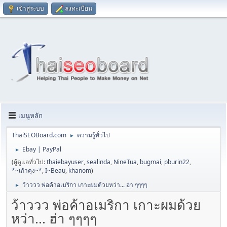
เข้าสู่ระบบ
ลงทะเบียน
เมนูหลัก
ThaiSEOBoard.com
ความรู้ทั่วไป
►
Ebay | PayPal
►
(ผู้ดูแลทั่วไป:
thaiebayuser
,
sealinda
,
NineTua
,
bugmai
,
pburin22
,
*~เก้าคุง~*
,
I~Beau
,
khanom
)
ว้าววว พ่อค้าอเมริกา เกาะผมด้วยหว่า... ฮ่า ๆๆๆๆ
►
ว้าววว พ่อค้าอเมริกา เกาะผมด้วย
หว่า... ฮ่า ๆๆๆๆ