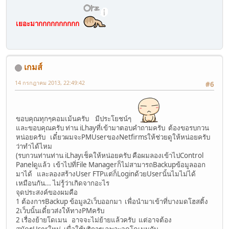
เยอะมากกกกกกกกกก
เกมส์
14 กรกฎาคม 2013, 22:49:42
#6
ขอบคุณทุกๆคอมเม้นครับ มีประโยชน์ๆ
และขอบคุณครับ ท่าน iLhayที่เข้ามาตอบคำถามครับ ต้องขอรบกวน
หน่อยครับ เดี๋ยวผมจะPMUserของNetfirmsให้ช่วยดูให้หน่อยครับ
ว่าทำได้ไหม
(รบกวนท่านท่าน iLhayเช็คให้หน่อยครับ คือผมลองเข้าไปControl
Panelดูแล้ว เข้าไปที่File Managerก็ไม่สามารถBackupข้อมูลออก
มาได้ และลองสร้างUser FTPแต่ก็Loginด้วยUserนั้นไมไม่ได้
เหมือนกัน... ไม่รู้ว่าเกิดจากอะไร
จุดประสงค์ของผมคือ
1 ต้องการBackup ข้อมูล2เว็บออกมา เพื่อนำมาเข้าที่บางมดโฮสติ้ง
2เว็บนั้นเดี๋ยวส่งให้ทางPMครับ
2 เรื่องย้ายโดเมน อาจจะไม่ย้ายแล้วครับ แต่อาจต้อง
สมัครUserใหม่ เพื่อใช้บริการเฉพาะจดโดเมนกับ