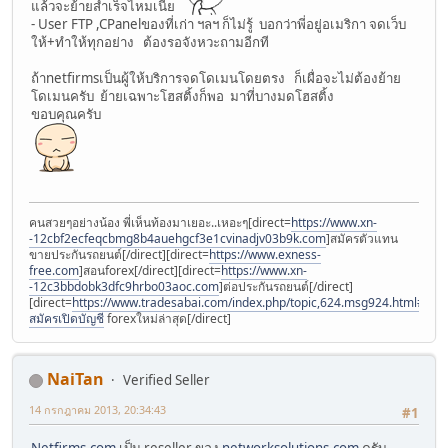
แล้วจะย้ายสำเร็จไหมเนี่ย
- User FTP ,CPanelของที่เก่า ฯลฯ ก็ไม่รู้ บอกว่าพี่อยู่อเมริกา จดเว็บ
ให้+ทำให้ทุกอย่าง ต้องรอจังหวะถามอีกที
ถ้าnetfirmsเป็นผู้ให้บริการจดโดเมนโดยตรง ก็เผื่อจะไม่ต้องย้าย
โดเมนครับ ย้ายเฉพาะโฮสติ้งก็พอ มาที่บางมดโฮสติ้ง
ขอบคุณครับ
คนสวยๆอย่างน้อง พี่เห็นท้องมาเยอะ..เหอะๆ[direct=
https://www.xn-
-12cbf2ecfeqcbmg8b4auehgcf3e1cvinadjv03b9k.com
]สมัครตัวแทน
ขายประกันรถยนต์[/direct][direct=
https://www.exness-
free.com
]สอนforex[/direct][direct=
https://www.xn-
-12c3bbdobk3dfc9hrbo03aoc.com
]ต่อประกันรถยนต์[/direct]
[direct=
https://www.tradesabai.com/index.php/topic,624.msg924.html#msg9
สมัครเปิดบัญชี
forexใหม่ล่าสุด[/direct]
NaiTan
Verified Seller
14 กรกฎาคม 2013, 20:34:43
#1
Netfirms.com
เป็น reseller ของ
networksolutions.com
ครับ