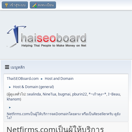
เข้าสู่ระบบ
ลงทะเบียน
เมนูหลัก
ThaiSEOBoard.com
Host and Domain
►
Host & Domain (general)
►
(ผู้ดูแลทั่วไป:
sealinda
,
NineTua
,
bugmai
,
pburin22
,
*~เก้าคุง~*
,
I~Beau
,
khanom
)
►
Netfirms.comเป็นผู้ให้บริการจดDomainโดยตรง หรือเป็นResellerครับ ดูยัง
ไง?
Netfirms.comเป็นผู้ให้บริการ