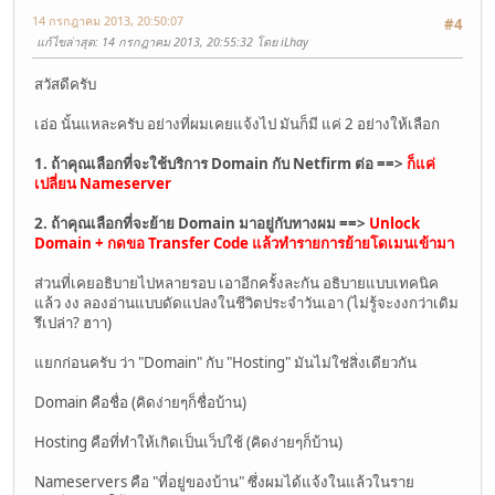
14 กรกฎาคม 2013, 20:50:07
#4
แก้ไขล่าสุด
: 14 กรกฎาคม 2013, 20:55:32 โดย iLhay
สวัสดีครับ
เอ่อ นั้นแหละครับ อย่างที่ผมเคยแจ้งไป มันก็มี แค่ 2 อย่างให้เลือก
1. ถ้าคุณเลือกที่จะใช้บริการ Domain กับ Netfirm ต่อ ==>
ก็แค่
เปลี่ยน Nameserver
2. ถ้าคุณเลือกที่จะย้าย Domain มาอยู่กับทางผม ==>
Unlock
Domain + กดขอ Transfer Code แล้วทำรายการย้ายโดเมนเข้ามา
ส่วนที่เคยอธิบายไปหลายรอบ เอาอีกครั้งละกัน อธิบายแบบเทคนิค
แล้ว งง ลองอ่านแบบดัดแปลงในชีวิตประจำวันเอา (ไม่รู้จะงงกว่าเดิม
รึเปล่า? ฮาา)
แยกก่อนครับ ว่า "Domain" กับ "Hosting" มันไม่ใช่สิ่งเดียวกัน
Domain คือชื่อ (คิดง่ายๆก็ชื่อบ้าน)
Hosting คือที่ทำให้เกิดเป็นเว็ปใช้ (คิดง่ายๆก็บ้าน)
Nameservers คือ "ที่อยู่ของบ้าน" ซึ่งผมได้แจ้งในแล้วในราย