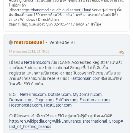
Hosting[/direct] เริ่มต้นปีละ 790 บาท NVMe SSD เร็ว 9000MB/s เร็วกว่านี้
ไม่มีอีกแล้ว
[direct=
https://bangmod.cloud/cloud-server]Cloud
Server[/direct] เริ่ม
ต้นเพียงเดือนละ 159 บาท พร้อมใช้ภายใน 1 นาที ผ่านระบบอัตโนมัติมีทั้ง
Linux / Windows / DirectAdmin
สอบถามข้อมูลและแจ้งปัญหา 02-105-4417 ตลอด 24 ชั่วโมง
metrosexual
Verified Seller
14 กรกฎาคม 2013, 21:19:53
#5
เมื่อก่อน
NetFirms.com
เป็น ICANN Accredited Registrar แต่หลัง
จากโดน Endurance International Group ซื้อไป ก็เลิกเป็น
registrar และกลายเป็น reseller ของ Tucows มาในระยะหนึ่ง และ
ภายหลังก็กลายมาเป็น reseller ของ
Fastdomain.com
ซึ่งเป็นบริษัท
ในเครือ EIG ด้วยกัน
EIG =
NetFirms.com
,
DotSter.com
,
MyDomain.com
,
Domain.com
,
iPage.com
,
FatCow.com
,
Fastdomain.com
,
Hostmonster.com
,
HostGator.com
ยังมีอีกหลายเจ้าที่เราใช้ของ EIG อยู่แบบไม่รู้ตัว ดูเพิ่มเองได้ที่
http://en.wikipedia.org/wiki/Endurance_International_Group#
List_of_hosting_brands