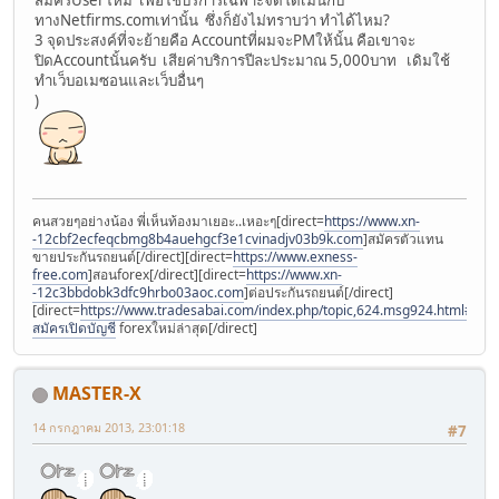
ทางNetfirms.comเท่านั้น ซึ่งก็ยังไม่ทราบว่า ทำได้ไหม?
3 จุดประสงค์ที่จะย้ายคือ Accountที่ผมจะPMให้นั้น คือเขาจะ
ปิดAccountนั้นครับ เสียค่าบริการปีละประมาณ 5,000บาท เดิมใช้
ทำเว็บอเมซอนและเว็บอื่นๆ
)
คนสวยๆอย่างน้อง พี่เห็นท้องมาเยอะ..เหอะๆ[direct=
https://www.xn-
-12cbf2ecfeqcbmg8b4auehgcf3e1cvinadjv03b9k.com
]สมัครตัวแทน
ขายประกันรถยนต์[/direct][direct=
https://www.exness-
free.com
]สอนforex[/direct][direct=
https://www.xn-
-12c3bbdobk3dfc9hrbo03aoc.com
]ต่อประกันรถยนต์[/direct]
[direct=
https://www.tradesabai.com/index.php/topic,624.msg924.html#msg9
สมัครเปิดบัญชี
forexใหม่ล่าสุด[/direct]
MASTER-X
14 กรกฎาคม 2013, 23:01:18
#7