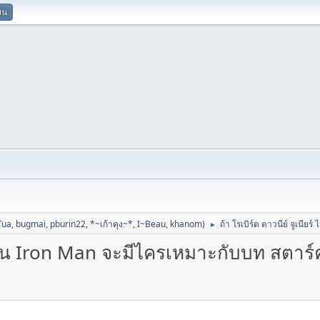
ยน
Tua
,
bugmai
,
pburin22
,
*~เก้าคุง~*
,
I~Beau
,
khanom
)
ถ้า โรเบิร์ต ดาวนีย์ จูเนีย
►
ม่เล่น Iron Man จะมีไครเหมาะกับบท สตาร์