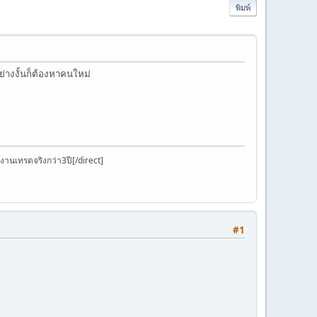
พิมพ์
ย่างงั้นก็ต้องหาคนใหม่
งานเทรดจริงกว่า3ปี[/direct]
#1