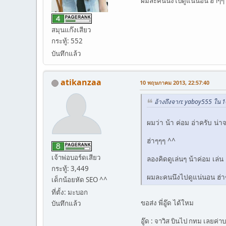
ผมละคนนึงไปดูแน่นอน ฮ่าๆๆ
สมุนแก๊งเสียว
กระทู้: 552
บันทึกแล้ว
atikanzaa
10 พฤษภาคม 2013, 22:57:40
อ้างถึงจาก: yaboy555 ใน
ผมว่า น้า ค่อม อ่าครับ น่
ฮ่าๆๆๆ ^^
เจ้าพ่อบอร์ดเสียว
ลองคิดดูเล่นๆ น้าค่อม เล่
กระทู้: 3,449
ผมละคนนึงไปดูแน่นอน ฮ่า
เด็กน้อยหัด SEO ^^
ที่ตั้ง: มะบอก
ขอส่ง พี่อู๊ด ได้ใหม
บันทึกแล้ว
อู๊ด : จาวิส บินไป กทม เลยค่าบ