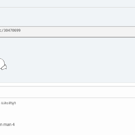
c/30470699
ฮา และสนุก
ron man 4