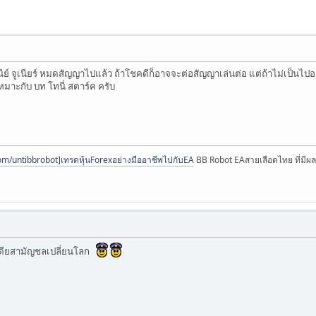
นีย์ จูเนียร์ หมดสัญญาไปแล้ว ถ้าโชคดีก็อาจจะต่อสัญญาเล่นต่อ แต่ถ้าไม่เป็นไปอ
หมาะกับ บท โทนี่ สตาร์ค ครับ
om/untibbrobot]เทรดหุ้นForexอย่างมืออาชีพไปกับEA
BB Robot EAสายเลือดไทย ที่มีผล
เดียสามัญชลเปลี่ยนโลก