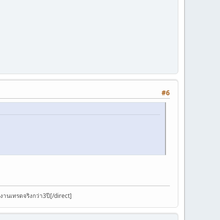
#6
งานเทรดจริงกว่า3ปี[/direct]