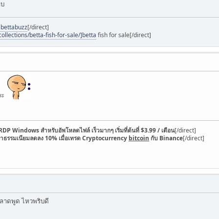
าบ
]bettabuzz
[/direct]
ollections/betta-fish-for-sale/]betta
fish for sale[/direct]
งละ
RDP Windows สำหรับอัพโหลดไฟล์ เร็วมากๆ เริ่มที่ต้นที่ $3.99 / เดือน
[/direct]
่าธรรมเนียมลดลง 10% เมื่อเทรด Cryptocurrency
bitcoin
กับ Binance
[/direct]
ลาดพูด ไหวพริบดี