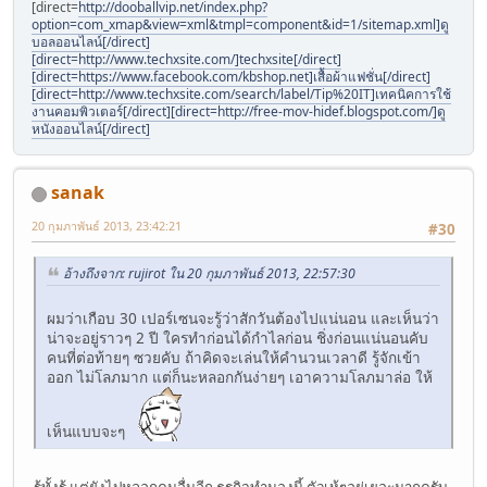
[direct=
http://dooballvip.net/index.php?
option=com_xmap&view=xml&tmpl=component&id=1/sitemap.xml]ดู
บอลออนไลน์[/direct]
[direct=http://www.techxsite.com/]techxsite[/direct]
[direct=https://www.facebook.com/kbshop.net]เสื้อผ้าแฟชั่น[/direct]
[direct=http://www.techxsite.com/search/label/Tip%20IT]เทคนิคการใช้
งานคอมพิวเตอร์[/direct][direct=http://free-mov-hidef.blogspot.com/]ดู
หนังออนไลน์[/direct]
sanak
20 กุมภาพันธ์ 2013, 23:42:21
#30
อ้างถึงจาก: rujirot ใน 20 กุมภาพันธ์ 2013, 22:57:30
ผมว่าเกือบ 30 เปอร์เซนจะรู้ว่าสักวันต้องไปแน่นอน และเห็นว่า
น่าจะอยู่ราวๆ 2 ปี ใครทำก่อนได้กำไลก่อน ชิ่งก่อนแน่นอนคับ
คนที่ต่อท้ายๆ ซวยคับ ถ้าคิดจะเล่นให้คำนวนเวลาดี รู้จักเข้า
ออก ไม่โลภมาก แต่ก็นะหลอกกันง่ายๆ เอาความโลภมาล่อ ให้
เห็นแบบจะๆ
รู้ทั้งรู้ แต่ยังไปหลอกคนอื่นอีก ธุรกิจทำนองนี้ ตัวเห้ๆอยู่เยอะมากครับ