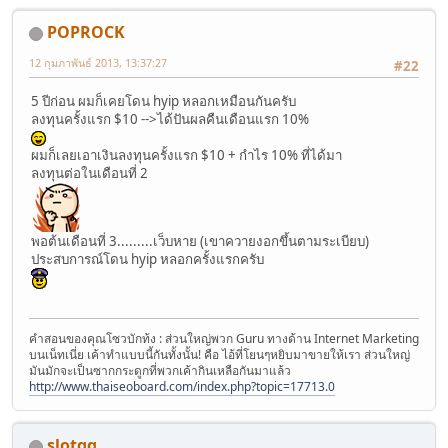
POPROCK
12 กุมภาพันธ์ 2013, 13:37:27
#22
5 ปีก่อน ผมก็เคยโดน hyip หลอกเหมือนกันครับ
ลงทุนครั้งแรก $10 -->ได้ปันผลคืนเดือนแรก 10%
ผมก็เลยเอาเงินลงทุนครั้งแรก $10 + กำไร 10% ที่ได้มา
ลงทุนต่อในเดือนที่ 2
พอต้นเดือนที่ 3.........เว็บหาย (เขาควายงอกขึ้นตามระเบียบ)
ประสบการณ์โดน hyip หลอกครั้งแรกครับ
คำสอนของคุณโซวบักท้ง : ส่วนใหญ่พวก Guru ทางด้าน Internet Marketing
บนเน็ทเนี่ย เค้าทำแบบนี้กันทั้งนั้น! คือ ไอ้ที่โยนๆหยิบมาขายให้เรา ส่วนใหญ่
มันมักจะเป็นซากกระดูกที่พวกเค้ากินเหลือกันมาแล้ว
http://www.thaiseoboard.com/index.php?topic=17713.0
slotqq