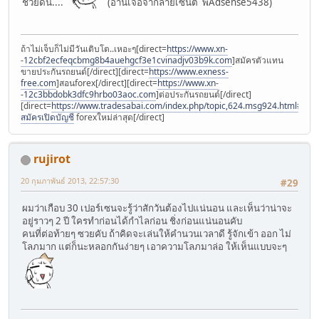
ช่วยดัน....
(อ่านเจอจากลายเซ็นต์ พี่Adsense5438)
ถ้าไม่เจ็บก็ไม่มีวันเติบโต..เหอะๆ[direct=
https://www.xn-
-12cbf2ecfeqcbmg8b4auehgcf3e1cvinadjv03b9k.com
]สมัครตัวแทน
ขายประกันรถยนต์[/direct][direct=
https://www.exness-
free.com
]สอนforex[/direct][direct=
https://www.xn-
-12c3bbdobk3dfc9hrbo03aoc.com
]ต่อประกันรถยนต์[/direct]
[direct=
https://www.tradesabai.com/index.php/topic,624.msg924.html#msg9
สมัครเปิดบัญชี
forexใหม่ล่าสุด[/direct]
rujirot
20 กุมภาพันธ์ 2013, 22:57:30
#29
ผมว่าเกือบ 30 เปอร์เซนจะรู้ว่าสักวันต้องไปแน่นอน และเห็นว่าน่าจะ
อยู่ราวๆ 2 ปี ใครทำก่อนได้กำไลก่อน ชิ่งก่อนแน่นอนคับ
คนที่ต่อท้ายๆ ซวยคับ ถ้าคิดจะเล่นให้คำนวนเวลาดี รู้จักเข้า ออก ไม่
โลภมาก แต่ก็นะหลอกกันง่ายๆ เอาความโลภมาล่อ ให้เห็นแบบจะๆ