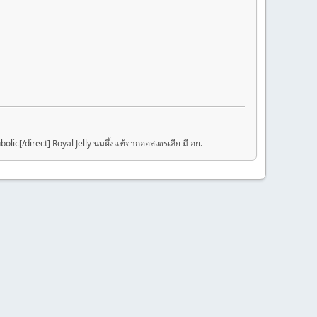
bolic[/direct] Royal Jelly นมผึ้งแท้จากออสเตรเลีย มี อย.