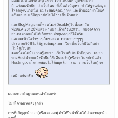
คือผมไม่มีโอกาสได้รู้เลยว่า เว็บไหนที่มีปัญหาอ่ะครับ
ถ้าแจ้งผมซักนิด ว่าเว็บไหน ที่เป็นตัวปัญหา ทำให้ฐานข้อมูล
โหลดสูงขนาดนั้น ผมจะขอบคุณมากๆๆ และย้ายออกมาโดยดี
ครับและจะแก้ปัญหาต่อไปได้ง่ายขึ้นด้วยครับ
และBlogMagicผมก็หยุดโพส(Disable)ไปตั้งแต่ วัน
ที่28ธ.ค.2012ปีที่แล้ว ผ่านมาแล้วเกือบ20วัน ผมจึงคิดว่า
สาเหตุอาจจะไม่ได้เกิดจากBlogMagicก็ได้ครับ
และผมเข้าใจว่าทุกๆเว็บของผม เบามากๆๆๆๆๆ
ประมาณ90%ไม่ใช้ฐานข้อมูลเลย ในหนึ่งเว็บก็มีไม่กี่หน้า
ไม่ใช่เว็บปั่น
ตอนนี้ผมไม่มีโอกาสรู้เลยว่า เว็บไหนที่เป็นตัวปัญหา ผมว่า
ทางHostน่าจะแจ้งซักนิดก็ยังดีนะครับ(หรือว่า โดยปกติแล้ว
Hostingเขาก็ตรวจสอบไม่ได้อยู่แล้ว ว่ามาจากเว็บไหน) งง
เหมือนกันครับ
ผมขอตอบในฐานะคนทำโฮสครับ
ไม่มีใครอยากเสียลูกค้า
การที่เชิญลูกค้าออก(หรือเตะออก) ทำให้ปีหน้าก็ไม่ได้เงินจากลูกค้า
รายนี้