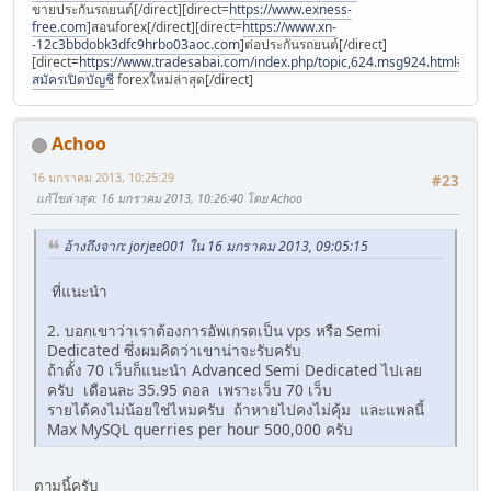
ขายประกันรถยนต์[/direct][direct=
https://www.exness-
free.com
]สอนforex[/direct][direct=
https://www.xn-
-12c3bbdobk3dfc9hrbo03aoc.com
]ต่อประกันรถยนต์[/direct]
[direct=
https://www.tradesabai.com/index.php/topic,624.msg924.html#msg9
สมัครเปิดบัญชี
forexใหม่ล่าสุด[/direct]
Achoo
16 มกราคม 2013, 10:25:29
#23
แก้ไขล่าสุด
: 16 มกราคม 2013, 10:26:40 โดย Achoo
อ้างถึงจาก: jorjee001 ใน 16 มกราคม 2013, 09:05:15
ที่แนะนำ
2. บอกเขาว่าเราต้องการอัพเกรดเป็น vps หรือ Semi
Dedicated ซึ่งผมคิดว่าเขาน่าจะรับครับ
ถ้าตั้ง 70 เว็บก็แนะนำ Advanced Semi Dedicated ไปเลย
ครับ เดือนละ 35.95 ดอล เพราะเว็บ 70 เว็บ
รายได้คงไม่น้อยใช่ไหมครับ ถ้าหายไปคงไม่คุ้ม และแพลนี้
Max MySQL querries per hour 500,000 ครับ
ตามนี้ครับ