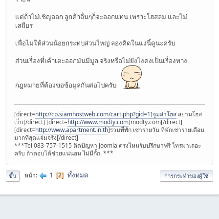
แต่ถ้าไม่เชิญออก ลูกค้าอื่นๆก็จะออกแทน เพราะโฮสล่ม และไม่
เสถียร
เพื่อไม่ให้ส่วนน้อยกระทบส่วนใหญ่ ลองคิดในแง่นี้ดูนะครับ
ส่วนเรื่องที่เค้าเตะออกมันมีมูล จริงหรือไม่ยังไงคงเป็นเรื่องทาง
กฎหมายที่ต้องขอข้อมูลกันต่อไปครับ
[direct=
http://cp.siamhostweb.com/cart.php?gid=1]จูมล่าโฮส
สยามโฮส
เว็บ[/direct] [direct=
http://www.modty.com
]modty.com[/direct]
[direct=
http://www.apartment.in.th
]รวมที่พัก เช่ารายวัน ที่พักเช่ารายเดือน
มากที่สุดแจ่มจริง[/direct]
***Tel 083-757-1515 ติดปัญหา Joomla ตรงไหนรับปรึกษาฟรี โทรมาเถอะ
ครับ ถ้าตอบได้ช่วยแน่นอน ไม่มีกั้ก. ***
1
ทั้งหมด
หน้า
2
ขึ้น
การกระทำของผู้ใช้