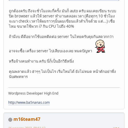
ถูกต้องครับ ถึงจะชั่วโมงละกี่ครั้ง มันก็ auto ครับ ผมเคยเขียน ระบบ
ปิด browser แล้วให้ server ทำงานตลอดเวลา (คือทุกๆ 10 ชั่วโมง
จะมา check เวลาให้ผมราวๆนั้นผมเขียนแล้วสำเร็จด้วย แต่...) เชื่อ
ไหม ขนาดใช้พวก i7 กิน CPU ไปถึง 40%
ถ้ามีงบ ดีดีอยากใช้บอทติดต่อ server ในไทยครับคุยกันสดวกกว่า
อาจจะซื้อ เครื่อง server ไปเสียบเองเลย หมดปัญหา
หรือจ้างคนทำงาน ครับ นี่ก็เป็นอีกวิธีหนึ่ง
คุณพลาดแล้ว ฮ่าๆๆ ไม่เป็นไร เริ่มใหม่ได้ ยังไม่หมด หน้าตักอย่าพึ่ง
นับศพทหาร
Wordpress Developer High End
http://www.ba5nanas.com
m16team47
16 มกราคม 2013, 09:51:12