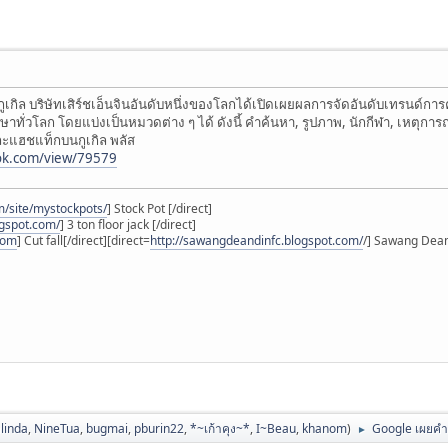
ไซต์กูเกิล บริษัทเสิร์ชเอ็นจินอันดับหนึ่งของโลกได้เปิดเผยผลการจัดอันดับเทร
ทั่วโลก โดยแบ่งเป็นหมวดต่าง ๆ ได้ ดังนี้ คำค้นหา, รูปภาพ, นักกีฬา, เหตุการณ์,
และแฮชแท็กบนกูเกิล พลัส
ook.com/view/79579
om/site/mystockpots/
] Stock Pot [/direct]
ogspot.com/
] 3 ton floor jack [/direct]
.com
] Cut fall[/direct][direct=
http://sawangdeandinfc.blogspot.com/
/] Sawang Dean 
linda
,
NineTua
,
bugmai
,
pburin22
,
*~เก้าคุง~*
,
I~Beau
,
khanom
)
Google เผยคำค
►