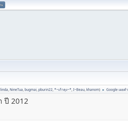
ยน
linda
,
NineTua
,
bugmai
,
pburin22
,
*~เก้าคุง~*
,
I~Beau
,
khanom
)
Google เผยคำค
►
 ปี 2012