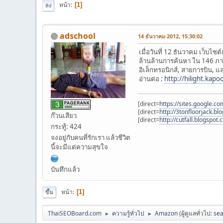
หน้า
1
ลง
adschool
14 ธันวาคม 2012, 15:30:02
เมื่อวันที่ 12 ธันวาคม เว็บ
ล้านล้านการค้นหา ใน 146 ภาษา
อิเล็กทรอนิกส์, สายการบิน, 
อ่านต่อ :
http://hilight.kap
[direct=
https://sites.google.c
[direct=
http://3tonfloorjack.bl
ก๊วนเสียว
[direct=
http://cutfall.blogspot
กระทู้: 424
จงอยู่กับคนที่รักเรา แล้วชีวิต
นี้จะมีแต่ความสุขใจ
บันทึกแล้ว
หน้า
1
ขึ้น
ThaiSEOBoard.com
ความรู้ทั่วไป
Amazon
(ผู้ดูแลทั่วไป:
sea
►
►