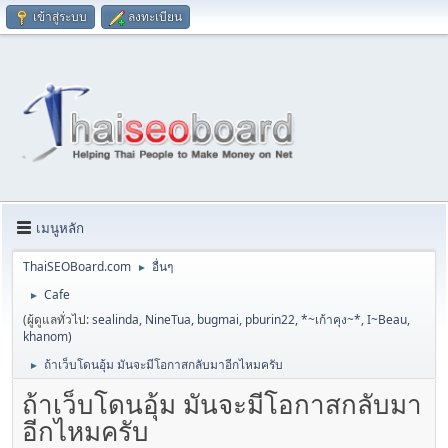
เข้าสู่ระบบ
ลงทะเบียน
เมนูหลัก
ThaiSEOBoard.com
อื่นๆ
►
Cafe
►
(ผู้ดูแลทั่วไป:
sealinda
,
NineTua
,
bugmai
,
pburin22
,
*~เก้าคุง~*
,
I~Beau
,
khanom
)
ถ้าเว็บโดนอุ้ม มันจะมีโอกาสกลับมาอีกไหมครับ
►
ถ้าเว็บโดนอุ้ม มันจะมีโอกาสกลับมา
อีกไหมครับ