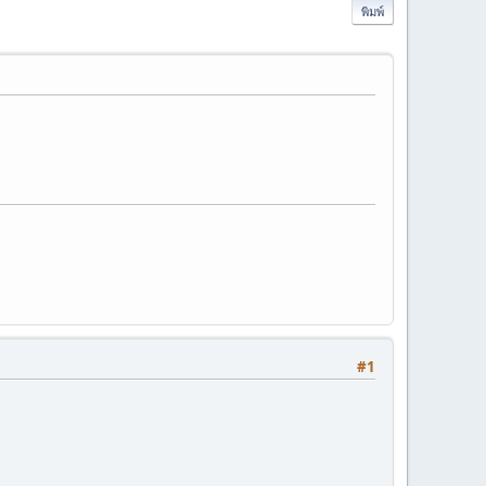
พิมพ์
#1