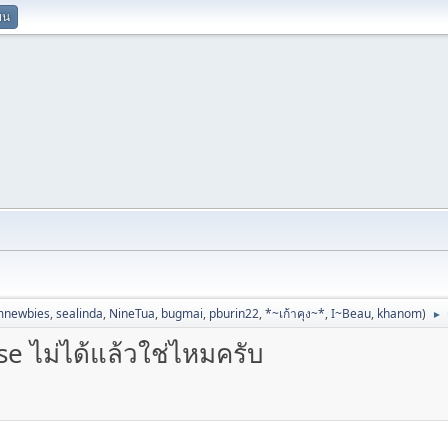
ยน
mnewbies
,
sealinda
,
NineTua
,
bugmai
,
pburin22
,
*~เก้าคุง~*
,
I~Beau
,
khanom
)
►
nse ไม่ได้แล้วใช่ไหมครับ