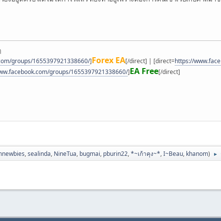
ๆ
Forex EA
.com/groups/1655397921338660/
]
[/direct] | [direct=
https://www.fa
EA Free
www.facebook.com/groups/1655397921338660/
]
[/direct]
mnewbies
,
sealinda
,
NineTua
,
bugmai
,
pburin22
,
*~เก้าคุง~*
,
I~Beau
,
khanom
)
►