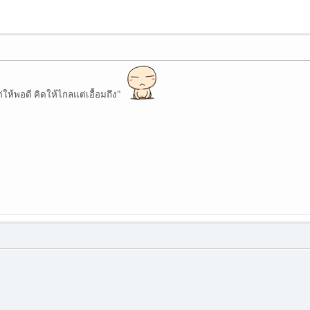
่ให้พอดี คิดให้ไกลแต่เอื้อมถึง"