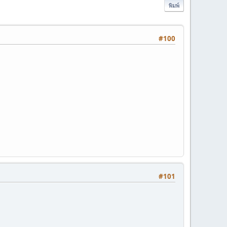
พิมพ์
#100
#101