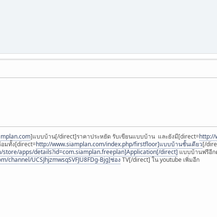
iamplan.com
]แบบบ้าน[/direct]ราคาประหยัด รับเขียนแบบบ้าน และยังมี[direct=
http:/
อมทั้ง[direct=
http://www.siamplan.com/index.php/firstfloor]แบบบ้านชั้นเดียว
[/dir
m/store/apps/details?id=com.siamplan.freeplan]Application[/direct]
แบบบ้านฟรีอีกด
com/channel/UCSJhjzmwsqSVFJU8FDg-Bjg]ช่อง
TV[/direct] ใน youtube เพิ่มอีก