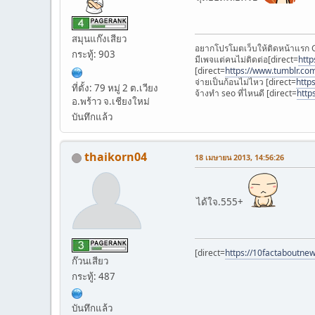
สมุนแก๊งเสียว
อยากโปรโมตเว็บให้ติดหน้าแรก G
กระทู้: 903
มีเพจแต่คนไม่ติดต่อ[direct=
http
[direct=
https://www.tumblr.co
จ่ายเป็นก้อนไม่ไหว [direct=
http
ที่ตั้ง: 79 หมู่ 2 ต.เวียง
จ้างทำ seo ที่ไหนดี [direct=
http
อ.พร้าว จ.เชียงใหม่
บันทึกแล้ว
thaikorn04
18 เมษายน 2013, 14:56:26
ได้ใจ.555+
[direct=
https://10factaboutne
ก๊วนเสียว
กระทู้: 487
บันทึกแล้ว