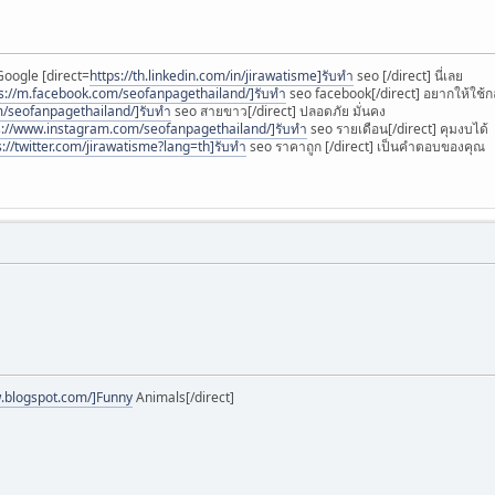
oogle [direct=
https://th.linkedin.com/in/jirawatisme]รับทำ
seo [/direct] นี่เลย
s://m.facebook.com/seofanpagethailand/]รับทำ
seo facebook[/direct] อยากให้ใช้ก
m/seofanpagethailand/]รับทำ
seo สายขาว[/direct] ปลอดภัย มั่นคง
s://www.instagram.com/seofanpagethailand/]รับทำ
seo รายเดือน[/direct] คุมงบได้
s://twitter.com/jirawatisme?lang=th]รับทำ
seo ราคาถูก [/direct] เป็นคำตอบของคุณ
w.blogspot.com/]Funny
Animals[/direct]