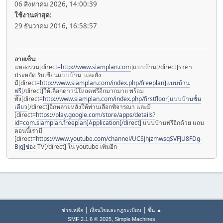
06 สิงหาคม 2026, 14:00:39
ใช้งานล่าสุด:
29 ธันวาคม 2016, 16:58:57
ลายเซ็น:
แหล่งรวม[direct=
http://www.siamplan.com
]แบบบ้าน[/direct]ราคา
ประหยัด รับเขียนแบบบ้าน และยัง
มี[direct=
http://www.siamplan.com/index.php/freeplan]แบบบ้าน
ฟรี
[/direct]ให้เลือกดาวน์โหลดฟรีอีกมากมาย พร้อม
ทั้ง[direct=
http://www.siamplan.com/index.php/firstfloor]แบบบ้านชั้น
เดียว
[/direct]อีกหลายหลังให้ท่านเลือกพิจารณา และมี
[direct=
https://play.google.com/store/apps/details?
id=com.siamplan.freeplan]Application[/direct]
แบบบ้านฟรีอีกด้วย แถม
ตอนนี้เรามี
[direct=
https://www.youtube.com/channel/UCSJhjzmwsqSVFJU8FDg-
Bjg]ช่อง
TV[/direct] ใน youtube เพิ่มอีก
|
|
ช่วยเหลือ
เงื่อนไขและกฎระเบียบ
ขึ้น ▲
,
SMF 2.1.6 © 2025
Simple Machines