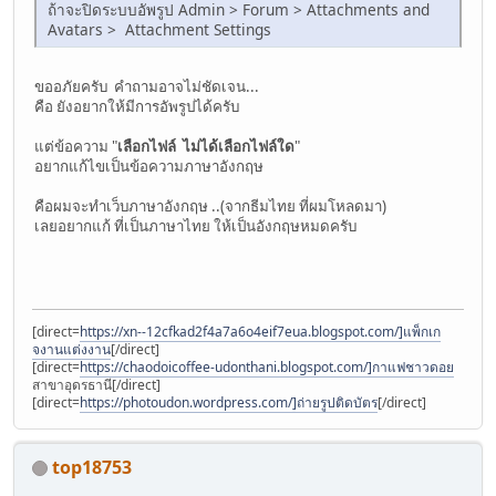
ถ้าจะปิดระบบอัพรูป Admin > Forum > Attachments and
Avatars > Attachment Settings
ขออภัยครับ คำถามอาจไม่ชัดเจน...
คือ ยังอยากให้มีการอัพรูปได้ครับ
แต่ข้อความ "
เลือกไฟล์ ไม่ได้เลือกไฟล์ใด
"
อยากแก้ไขเป็นข้อความภาษาอังกฤษ
คือผมจะทำเว็บภาษาอังกฤษ ..(จากธีมไทย ที่ผมโหลดมา)
เลยอยากแก้ ที่เป็นภาษาไทย ให้เป็นอังกฤษหมดครับ
[direct=
https://xn--12cfkad2f4a7a6o4eif7eua.blogspot.com/]แพ็กเก
จงานแต่งงาน
[/direct]
[direct=
https://chaodoicoffee-udonthani.blogspot.com/]กาแฟชาวดอย
สาขาอุดรธานี[/direct]
[direct=
https://photoudon.wordpress.com/]ถ่ายรูปติดบัตร
[/direct]
top18753