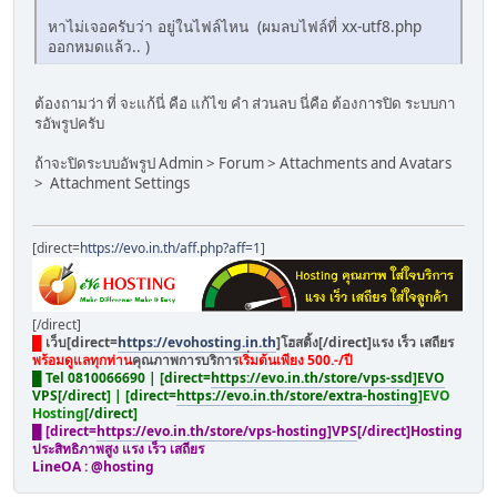
หาไม่เจอครับว่า อยู่ในไฟล์ไหน (ผมลบไฟล์ที่ xx-utf8.php
ออกหมดแล้ว.. )
ต้องถามว่า ที่ จะแก้นี่ คือ แก้ไข คำ ส่วนลบ นี่คือ ต้องการปิด ระบบกา
รอัพรูปครับ
ถ้าจะปิดระบบอัพรูป Admin > Forum > Attachments and Avatars
> Attachment Settings
[direct=
https://evo.in.th/aff.php?aff=1
]
[/direct]
█
เว็บ[direct=
https://evohosting.in.th
]โฮสติ้ง[/direct]แรง เร็ว เสถียร
พร้อมดูแลทุกท่าน
คุณภาพการบริการ
เริ่มต้นเพียง 500.-/ปี
█ Tel 0810066690 | [direct=
https://evo.in.th/store/vps-ssd]EVO
VPS[/direct] | [direct=
https://evo.in.th/store/extra-hosting
]
EVO
Hosting
[/direct]
█ [direct=
https://evo.in.th/store/vps-hosting]VPS
[/direct]Hosting
ประสิทธิภาพสูง แรง เร็ว เสถียร
LineOA : @hosting