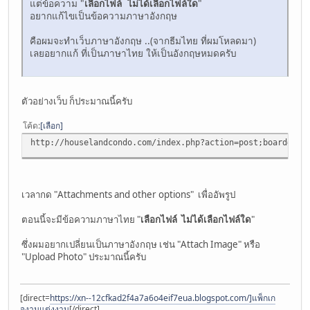
แต่ข้อความ "
เลือกไฟล์ ไม่ได้เลือกไฟล์ใด
"
อยากแก้ไขเป็นข้อความภาษาอังกฤษ
คือผมจะทำเว็บภาษาอังกฤษ ..(จากธีมไทย ที่ผมโหลดมา)
เลยอยากแก้ ที่เป็นภาษาไทย ให้เป็นอังกฤษหมดครับ
ตัวอย่างเว็บ ก็ประมาณนี้ครับ
โค้ด
เลือก
http://houselandcondo.com/index.php?action=post;board=23.
เวลากด "Attachments and other options" เพื่ออัพรูป
ตอนนี้จะมีข้อความภาษาไทย "
เลือกไฟล์ ไม่ได้เลือกไฟล์ใด
"
ซึ่งผมอยากเปลี่ยนเป็นภาษาอังกฤษ เช่น "Attach Image" หรือ
"Upload Photo" ประมาณนี้ครับ
[direct=
https://xn--12cfkad2f4a7a6o4eif7eua.blogspot.com/]แพ็กเก
จงานแต่งงาน
[/direct]