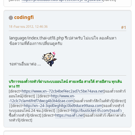
codingfi
18 กันยายน 2012, 12:46:36
#1
language/index.thai-utf8.php รึเปล่าครับ ไม่แน่ใจ ลองค้นหา
ข้อความที่ต้องการเปลี่ยนดูครับ
รอท่านอื่นมาต่อ ...
บริการจองตั๋วรถทัวร์ผ่านระบบออนไลน์ สายเหนือ สายใต้ สายอีสาน ทุกเส้น
ทาง !!!!
[direct=
https://www.xn--72cb4bef4ec2ad7c5be74ava.net
]จองตั๋วรถทัวร์
ออนไลน์[/direct] |[direct=
http://www.xn-
-12clc7clam6fntf7dwcg4b3t4dzae.com
]จองตั๋วรถทัวร์ลิกไนท์ทัวร์[/direct]
|[direct=
http://xn--24-3qid0egh8gc0bd9duce99axa.com
]จองตั๋วรถทัวร์
ระบบออนไลน์ 24 ชม.[/direct] |[direct=
http://busticket-th.com/]จองตั๋ว
ซื้อตั๋วรถทัวร์[/direct] [direct=
https://จองตั๋ว.net
]จองตั๋วรถทัวร์ เช็คราคาตั๋ว
รถทัวร์[/direct]