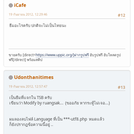
iCafe
19 กันยายน 2012, 12:29:46
#12
ธีมอะไรครับ ปกติจะไม่เป็นไทยนะ
ขายครับ [direct=
https://www.uppic.org/]ฝากรูปฟรี
อับรูปฟรี อับโหลดรูป
ฟรี[/direct] พร้อมสคิป
Udonthanitimes
19 กันยายน 2012, 12:57:47
#13
เป็นธีมที่แจกใน TSB ครับ
เขียนว่า Modify by ruangsak... (ขออภัย หากระทู้ไม่เจอ...)
ผมลองลบไฟล์ Language ที่เป็น ***-utf8.php หมดแล้ว
ก็ยังปรากฎข้อความนี้อยู่ ..