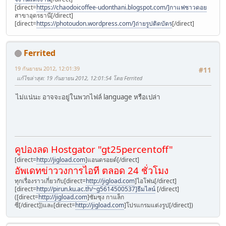
[direct=
https://chaodoicoffee-udonthani.blogspot.com/]กาแฟชาวดอย
สาขาอุดรธานี[/direct]
[direct=
https://photoudon.wordpress.com/]ถ่ายรูปติดบัตร
[/direct]
Ferrited
19 กันยายน 2012, 12:01:39
#11
แก้ไขล่าสุด
: 19 กันยายน 2012, 12:01:54 โดย Ferrited
ไม่แน่นะ อาจจะอยู่ในพวกไฟล์ language หรือเปล่า
คูปองลด Hostgator "gt25percentoff"
[direct=
http://jigload.com
]แอนดรอยด์[/direct]
อัพเดทข่าววงการไอที ตลอด 24 ชั่วโมง
ทุกเรื่องราวเกี่ยวกับ[direct=
http://jigload.com
]ไอโฟน[/direct]
[direct=
http://pirun.ku.ac.th/~g5614500537]ธีมไลน์
[/direct]
([direct=
http://jigload.com
]ซัมซุง กาแล็ก
ซี่[/direct])และ[direct=
http://jigload.com
]โปรแกรมแต่งรูป[/direct])