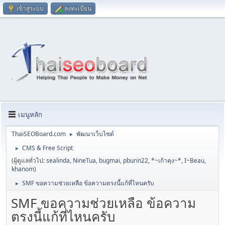
เข้าสู่ระบบ
ลงทะเบียน
เมนูหลัก
ThaiSEOBoard.com
พัฒนาเว็บไซต์
►
CMS & Free Script
►
(ผู้ดูแลทั่วไป:
sealinda
,
NineTua
,
bugmai
,
pburin22
,
*~เก้าคุง~*
,
I~Beau
,
khanom
)
SMF ขอความช่วยเหลือ ข้อความตรงนี้แก้ที่ไหนครับ
►
SMF ขอความช่วยเหลือ ข้อความ
ตรงนี้แก้ที่ไหนครับ