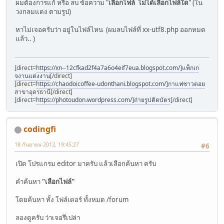
ผมต้องการแก้ หรือ ลบ ข้อความ "
เลือกไฟล์ ไม่ได้เลือกไฟล์ใด
" (ใน
วงกลมแดง ตามรูป)
หาไม่เจอครับว่า อยู่ในไฟล์ไหน (ผมลบไฟล์ที่ xx-utf8.php ออกหมด
แล้ว.. )
[direct=
https://xn--12cfkad2f4a7a6o4eif7eua.blogspot.com/]แพ็กเก
จงานแต่งงาน
[/direct]
[direct=
https://chaodoicoffee-udonthani.blogspot.com/]กาแฟชาวดอย
สาขาอุดรธานี[/direct]
[direct=
https://photoudon.wordpress.com/]ถ่ายรูปติดบัตร
[/direct]
codingfi
18 กันยายน 2012, 19:45:27
#6
เปิด โปรแกรม editor มาครับ แล้วเลือกค้นหา ครับ
คำค้นหา
"เลือกไฟล์"
โดยค้นหา ทั้ง โฟล์เดอร์ ทั้งหมด /forum
ลองดูครับ ว่าเจอรึเปล่า