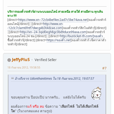
บริการจองตั๋วรถทัวร์ผ่านระบบออนไลน์ สายเหนือ สายใต้ สายอีสาน ทุกเส้น
ทาง !!!!
[direct=
https://www.xn--72cb4bef4ec2ad7c5be74ava.net
]จองตั๋วรถทัวร์
ออนไลน์[/direct] |[direct=
http://www.xn-
-12clc7clam6fntf7dwcg4b3t4dzae.com
]จองตั๋วรถทัวร์ลิกไนท์ทัวร์[/direct]
|[direct=
http://xn--24-3qid0egh8gc0bd9duce99axa.com
]จองตั๋วรถทัวร์
ระบบออนไลน์ 24 ชม.[/direct] |[direct=
http://busticket-th.com/]จองตั๋ว
ซื้อตั๋วรถทัวร์[/direct] [direct=
https://จองตั๋ว.net
]จองตั๋วรถทัวร์ เช็คราคาตั๋ว
รถทัวร์[/direct]
JeffyPluS
Verified Seller
18 กันยายน 2012, 19:58:55
#7
อ้างถึงจาก: Udonthanitimes ใน 18 กันยายน 2012, 19:07:57
ขอบคุณท่าน ป๊อปแป๊ป มากครับ.. แต่ยังไม่ได้ครับ
ผมต้องการ
แก้ หรือ ลบ
ข้อความ "
เลือกไฟล์ ไม่ได้เลือกไฟล์
ใด
" (ในวงกลมแดง ตามรูป)