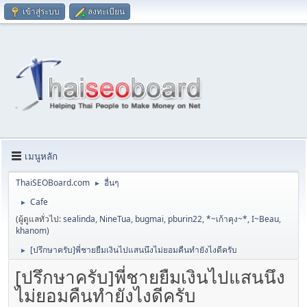
เข้าสู่ระบบ
ลงทะเบียน
เมนูหลัก
ThaiSEOBoard.com
อื่นๆ
►
Cafe
►
(ผู้ดูแลทั่วไป:
sealinda
,
NineTua
,
bugmai
,
pburin22
,
*~เก้าคุง~*
,
I~Beau
,
khanom
)
[ปรึกษาครับ]พี่ชายยืมเงินไปแสนนึงไม่ยอมคืนทำยังไงดีครับ
►
[ปรึกษาครับ]พี่ชายยืมเงินไปแสนนึง
ไม่ยอมคืนทำยังไงดีครับ